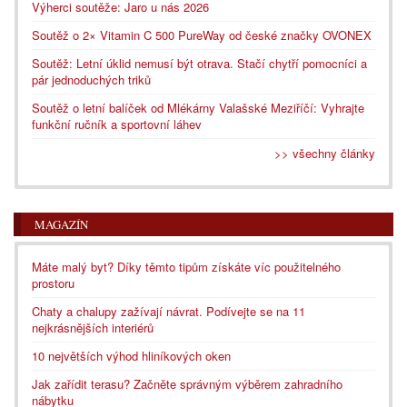
Výherci soutěže: Jaro u nás 2026
Soutěž o 2× Vitamin C 500 PureWay od české značky OVONEX
Soutěž: Letní úklid nemusí být otrava. Stačí chytří pomocníci a
pár jednoduchých triků
Soutěž o letní balíček od Mlékárny Valašské Meziříčí: Vyhrajte
funkční ručník a sportovní láhev
>> všechny články
MAGAZÍN
Máte malý byt? Díky těmto tipům získáte víc použitelného
prostoru
Chaty a chalupy zažívají návrat. Podívejte se na 11
nejkrásnějších interiérů
10 největších výhod hliníkových oken
Jak zařídit terasu? Začněte správným výběrem zahradního
nábytku