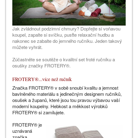
Jak zvládnout podzimní chmury? Dopřejte si voňavou
koupel, zapalte si svíčku, pusťte relaxační hudbu a
nakonec se zabalte do jemného ručníku. Jeden takový
můžete vyhrát.
Zúčastněte se soutěže o kvalitní set froté ručníku a
osušky značky FROTERY®.
FROTERY®...více než ručník
Značka FROTERY® v sobě snoubí kvalitu a jemnost
bavlněného materiálu s jedinečným designem ručníků,
osušek a županů, které jsou tou pravou výbavou vaší
moderní koupelny. Hebkost a měkkost výrobků
FROTERY® si zamilujete.
FROTERY® je
uznávaná
značka