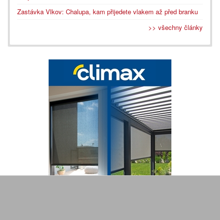
Zastávka Vlkov: Chalupa, kam přijedete vlakem až před branku
>> všechny články