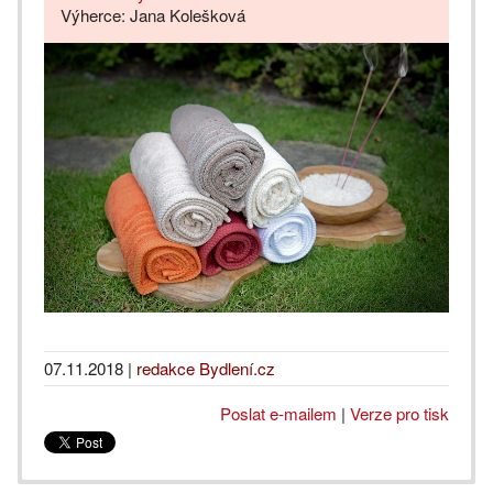
Výherce: Jana Kolešková
07.11.2018
|
redakce Bydlení.cz
Poslat e-mailem
|
Verze pro tisk