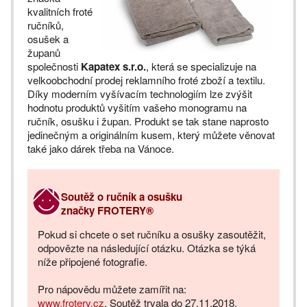
kvalitních froté
ručníků,
osušek a
županů
společnosti
Kapatex s.r.o.
, která se specializuje na
velkoobchodní prodej reklamního froté zboží a textilu.
Díky moderním vyšívacím technologiím lze zvýšit
hodnotu produktů vyšitím vašeho monogramu na
ručník, osušku i župan. Produkt se tak stane naprosto
jedinečným a originálním kusem, který můžete věnovat
také jako dárek třeba na Vánoce.
Soutěž o ručník a osušku
značky
FROTERY®
Pokud si chcete o set ručníku a osušky zasoutěžit,
odpovězte na následující otázku. Otázka se týká
níže připojené fotografie.
Pro nápovědu můžete zamířit na:
www.frotery.cz
. Soutěž trvala do 27.11.2018.