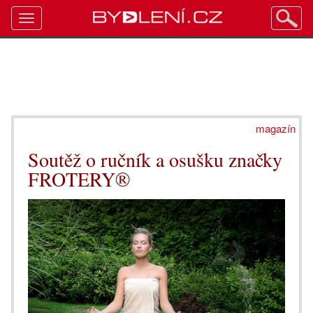
Toggle
navigation
magazín
Soutěž o ručník a osušku značky
FROTERY®