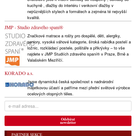
kuchyně , dlažby do interiéru i venkovní dlažby v
nejrůznějších stylech a formátech a zejména té nejvyšší
kvalitě.
JMP - Studio zdravého spaní®
Značkové matrace a rošty pro dospělé, děti, alergiky,
seniory, vysoké váhové kategorie, široká nabídka postelí a
ložnic, rozkládací postele, polštáře a přikrývky – to vše
najdete v JMP Studiích zdravého spaní® v Praze, Brně a
Valašském Meziříčí.
KORADO a.s.
Jsme dynamická česká společnost s nadnárodní
majetkovou účastí a patříme mezi přední světové výrobce
ocelových otopných těles.
Odebírat
newsletter
PARTNER SEKCE