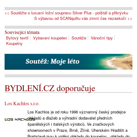
<< Soutěžte o luxusní ložní soupravu Silver Plus - polštář a přikrývku
S výbavou od SCANquiltu vás zimní čas nezaskočí >>
Související témata
Bytový textil
Vybavení koupelen
Soutěže
Vánoční tipy
Koupelny
BYDLENÍ.CZ doporučuje
Los Kachlos s.r.o.
Los Kachlos je od roku 1996 významný český prodejce
obkladů a dlažeb a výhradní dodavatel předních
španělských i italských výrobců. Ve značkových
showroomech v Praze, Brně, Zlíně, Uherském Hradišti a
Bratislavě jsou k vidění obklady do koupelny , obklady do