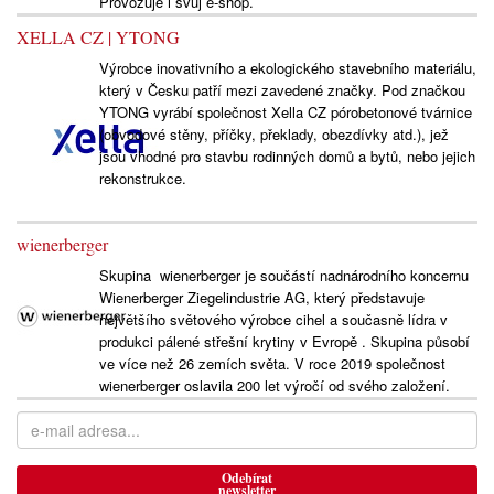
Provozuje i svůj e-shop.
XELLA CZ | YTONG
Výrobce inovativního a ekologického stavebního materiálu,
který v Česku patří mezi zavedené značky. Pod značkou
YTONG vyrábí společnost Xella CZ pórobetonové tvárnice
(obvodové stěny, příčky, překlady, obezdívky atd.), jež
jsou vhodné pro stavbu rodinných domů a bytů, nebo jejich
rekonstrukce.
wienerberger
Skupina wienerberger je součástí nadnárodního koncernu
Wienerberger Ziegelindustrie AG, který představuje
největšího světového výrobce cihel a současně lídra v
produkci pálené střešní krytiny v Evropě . Skupina působí
ve více než 26 zemích světa. V roce 2019 společnost
wienerberger oslavila 200 let výročí od svého založení.
Odebírat
newsletter