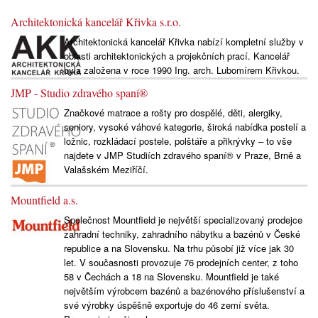
Architektonická kancelář Křivka s.r.o.
Architektonická kancelář Křivka nabízí kompletní služby v
oblasti architektonických a projekčních prací. Kancelář
byla založena v roce 1990 Ing. arch. Lubomírem Křivkou.
JMP - Studio zdravého spaní®
Značkové matrace a rošty pro dospělé, děti, alergiky,
seniory, vysoké váhové kategorie, široká nabídka postelí a
ložnic, rozkládací postele, polštáře a přikrývky – to vše
najdete v JMP Studiích zdravého spaní® v Praze, Brně a
Valašském Meziříčí.
Mountfield a.s.
Společnost Mountfield je největší specializovaný prodejce
zahradní techniky, zahradního nábytku a bazénů v České
republice a na Slovensku. Na trhu působí již více jak 30
let. V současnosti provozuje 76 prodejních center, z toho
58 v Čechách a 18 na Slovensku. Mountfield je také
největším výrobcem bazénů a bazénového příslušenství a
své výrobky úspěšně exportuje do 46 zemí světa.