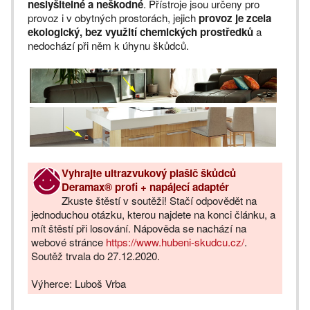
neslyšitelné a neškodné
. Přístroje jsou určeny pro
provoz i v obytných prostorách, jejich
provoz je zcela
ekologický, bez využití chemických prostředků
a
nedochází při něm k úhynu škůdců.
Vyhrajte ultrazvukový plašič
škůdců
Deramax® profi + napájecí adaptér
Zkuste štěstí v soutěži! Stačí odpovědět na
jednoduchou otázku, kterou najdete na konci článku, a
mít štěstí při losování. Nápověda se nachází na
webové stránce
https://www.hubeni-skudcu.cz/
.
Soutěž trvala do 27.12.2020.
Výherce: Luboš Vrba