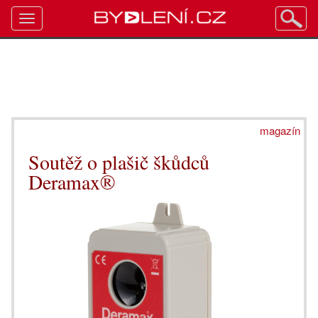
Toggle
navigation
magazín
Soutěž o plašič škůdců
Deramax®