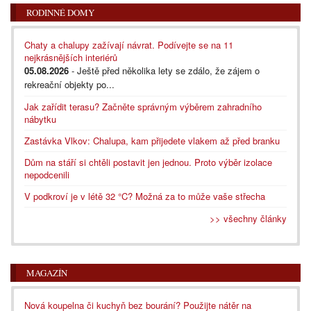
RODINNÉ DOMY
Chaty a chalupy zažívají návrat. Podívejte se na 11
nejkrásnějších interiérů
05.08.2026
- Ještě před několika lety se zdálo, že zájem o
rekreační objekty po...
Jak zařídit terasu? Začněte správným výběrem zahradního
nábytku
Zastávka Vlkov: Chalupa, kam přijedete vlakem až před branku
Dům na stáří si chtěli postavit jen jednou. Proto výběr izolace
nepodcenili
V podkroví je v létě 32 °C? Možná za to může vaše střecha
>> všechny články
MAGAZÍN
Nová koupelna či kuchyň bez bourání? Použijte nátěr na