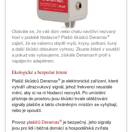
Obáváte se, že váš dům nebo chatu navštíví nezvaný
®
host v podobě hlodavce? Plašič škůdců Deramax
zajistí, že se vašemu obydlí myši, krysy, potkani, kuny
a další škůdci obloukem vyhnou. Zkuste štěstí v soutěži
a pokud vás vylosujeme, získáte Deramax® profi s
napájecím adaptérem.
Ekologické a bezpečné řešení
®
Plašič škůdců Deramax
je elektronické zařízení, které
vytváří ultrazvukový signál, jehož frekvenci neustále
mění, aby si na ni hlodavci nezvykli. Po umístění
přístroje do prostoru jsou škůdci trvale obtěžováni
signály plašiče a takto chráněným místům se vyhýbají,
nebo je opouští.
®
Provoz
plašičů Deramax
je bezpečný, jeho signály
jsou pro lidi i běžná domácí a hospodářská zvířata