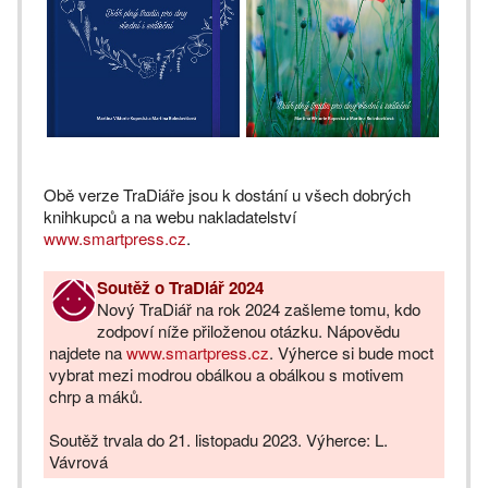
Obě verze TraDiáře jsou k dostání u všech dobrých
knihkupců a na webu nakladatelství
www.smartpress.cz
.
Soutěž o TraDiář 2024
Nový TraDiář na rok 2024 zašleme tomu, kdo
zodpoví níže přiloženou otázku. Nápovědu
najdete na
www.smartpress.cz
. Výherce si bude moct
vybrat mezi modrou obálkou a obálkou s motivem
chrp a máků.
Soutěž trvala do 21. listopadu 2023. Výherce: L.
Vávrová