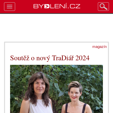
Toggle
navigation
magazín
Soutěž o nový TraDiář 2024