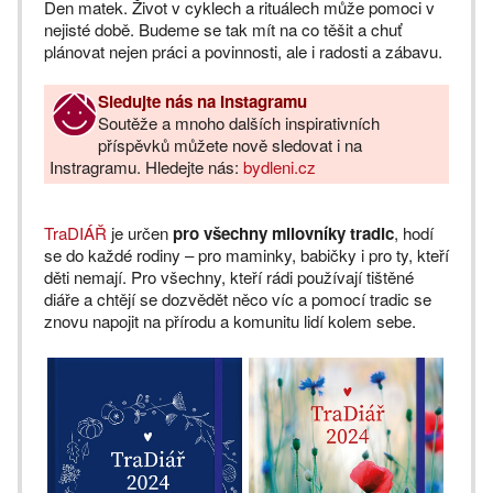
Den matek. Život v cyklech a rituálech může pomoci v
nejisté době. Budeme se tak mít na co těšit a chuť
plánovat nejen práci a povinnosti, ale i radosti a zábavu.
Sledujte nás na Instagramu
Soutěže a mnoho dalších inspirativních
příspěvků můžete nově sledovat i na
Instragramu. Hledejte nás:
bydleni.cz
TraDIÁŘ
je určen
pro všechny milovníky tradic
, hodí
se do každé rodiny – pro maminky, babičky i pro ty, kteří
děti nemají. Pro všechny, kteří rádi používají tištěné
diáře a chtějí se dozvědět něco víc a pomocí tradic se
znovu napojit na přírodu a komunitu lidí kolem sebe.