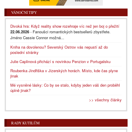
VÁNOČNÍ TIPY
Divoká hra: Když reality show rozehraje víc než jen boj o přežití
22.06.2026
- Fanoušci romantických bestsellerů zbystřete.
Jméno Cassie Connor možná...
Kniha na dovolenou? Severský Ostrov vás nepustí až do
poslední stránky
Julie Caplinová přichází s novinkou Penzion v Portugalsku
Roubenka Jindřiška v Jizerských horách. Místo, kde čas plyne
jinak
Mé vysněné lásky: Co by se stalo, kdyby jeden váš den proběhl
úplně jinak?
>> všechny články
RADY KUTILŮM