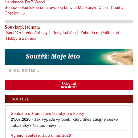
Handmade D&P Wood
Soutěž o ikonickou smaltovanou konvici Mackenzie-Childs Courtly
Check® >>
Související témata
Soutěže
Vánoční tipy
Rady kutilům
Zahrada a pěstitelství
Hobby a zahrada
Odebírat
newsletter
SOUTĚŽE
Soutěžte o 3 prémiové balíčky pro kočky
21.07.2026
- Jak vypadá výrobek, který dnes zaujme české
zákazníky? Nestačí nový...
Výherci soutěže: Jaro u nás 2026