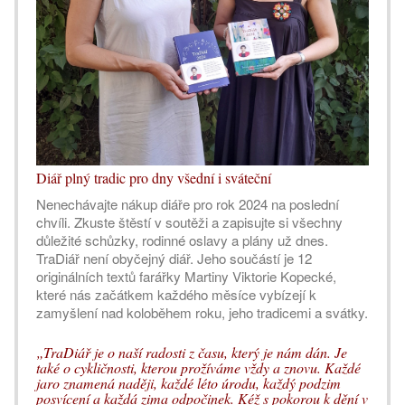
Diář plný tradic pro dny všední i sváteční
Nenechávajte nákup diáře pro rok 2024 na poslední
chvíli. Zkuste štěstí v soutěži a zapisujte si všechny
důležité schůzky, rodinné oslavy a plány už dnes.
TraDiář není obyčejný diář. Jeho součástí je 12
originálních textů farářky Martiny Viktorie Kopecké,
které nás začátkem každého měsíce vybízejí k
zamyšlení nad koloběhem roku, jeho tradicemi a svátky.
„TraDiář je o naší radosti z času, který je nám dán. Je
také o cykličnosti, kterou prožíváme vždy a znovu. Každé
jaro znamená naději, každé léto úrodu, každý podzim
posvícení a každá zima odpočinek. Kéž s pokorou k dění v