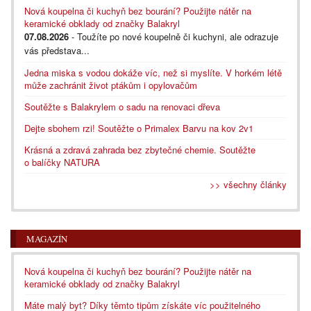
Nová koupelna či kuchyň bez bourání? Použijte nátěr na
keramické obklady od značky Balakryl
07.08.2026
- Toužíte po nové koupelně či kuchyni, ale odrazuje
vás představa...
Jedna miska s vodou dokáže víc, než si myslíte. V horkém létě
může zachránit život ptákům i opylovačům
Soutěžte s Balakrylem o sadu na renovaci dřeva
Dejte sbohem rzi! Soutěžte o Primalex Barvu na kov 2v1
Krásná a zdravá zahrada bez zbytečné chemie. Soutěžte
o balíčky NATURA
>> všechny články
MAGAZÍN
Nová koupelna či kuchyň bez bourání? Použijte nátěr na
keramické obklady od značky Balakryl
Máte malý byt? Díky těmto tipům získáte víc použitelného