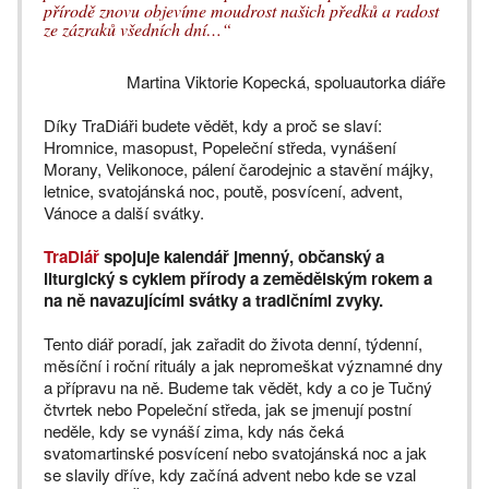
přírodě znovu objevíme moudrost našich předků a radost
ze zázraků všedních dní…“
Martina Viktorie Kopecká, spoluautorka diáře
Díky TraDiáři budete vědět, kdy a proč se slaví:
Hromnice, masopust, Popeleční středa, vynášení
Morany, Velikonoce, pálení čarodejnic a stavění májky,
letnice, svatojánská noc, poutě, posvícení, advent,
Vánoce a další svátky.
TraDiář
spojuje kalendář jmenný, občanský a
liturgický s cyklem přírody a zemědělským rokem a
na ně navazujícími svátky a tradičními zvyky.
Tento diář poradí, jak zařadit do života denní, týdenní,
měsíční i roční rituály a jak nepromeškat významné dny
a přípravu na ně. Budeme tak vědět, kdy a co je Tučný
čtvrtek nebo Popeleční středa, jak se jmenují postní
neděle, kdy se vynáší zima, kdy nás čeká
svatomartinské posvícení nebo svatojánská noc a jak
se slavily dříve, kdy začíná advent nebo kde se vzal