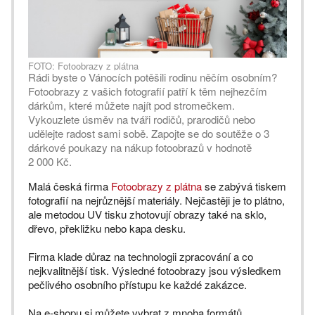
FOTO: Fotoobrazy z plátna
Rádi byste o Vánocích potěšili rodinu něčím osobním?
Fotoobrazy z vašich fotografií patří k těm nejhezčím
dárkům, které můžete najít pod stromečkem.
Vykouzlete úsměv na tváři rodičů, prarodičů nebo
udělejte radost sami sobě. Zapojte se do soutěže o 3
dárkové poukazy na nákup fotoobrazů v hodnotě
2 000 Kč.
Malá česká firma
Fotoobrazy z plátna
se zabývá tiskem
fotografií na nejrůznější materiály. Nejčastěji je to plátno,
ale metodou UV tisku zhotovují obrazy také na sklo,
dřevo, překližku nebo kapa desku.
Firma klade důraz na technologii zpracování a co
nejkvalitnější tisk. Výsledné fotoobrazy jsou výsledkem
pečlivého osobního přístupu ke každé zakázce.
Na e-shopu si můžete vybrat z mnoha formátů