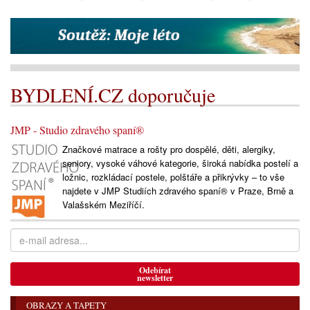
BYDLENÍ.CZ doporučuje
JMP - Studio zdravého spaní®
Značkové matrace a rošty pro dospělé, děti, alergiky,
seniory, vysoké váhové kategorie, široká nabídka postelí a
ložnic, rozkládací postele, polštáře a přikrývky – to vše
najdete v JMP Studiích zdravého spaní® v Praze, Brně a
Valašském Meziříčí.
Odebírat
newsletter
OBRAZY A TAPETY