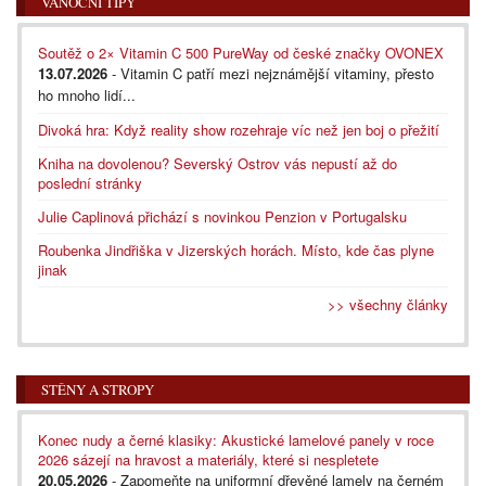
VÁNOČNÍ TIPY
Soutěž o 2× Vitamin C 500 PureWay od české značky OVONEX
13.07.2026
- Vitamin C patří mezi nejznámější vitaminy, přesto
ho mnoho lidí...
Divoká hra: Když reality show rozehraje víc než jen boj o přežití
Kniha na dovolenou? Severský Ostrov vás nepustí až do
poslední stránky
Julie Caplinová přichází s novinkou Penzion v Portugalsku
Roubenka Jindřiška v Jizerských horách. Místo, kde čas plyne
jinak
>> všechny články
STĚNY A STROPY
Konec nudy a černé klasiky: Akustické lamelové panely v roce
2026 sázejí na hravost a materiály, které si nespletete
20.05.2026
- Zapomeňte na uniformní dřevěné lamely na černém