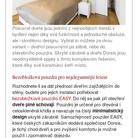
Posuvné dveře jsou jedním z nejnovějších trendů v
bydlení nejen díky své funkčnosti a jednoduché obsluze,
ale i skvělému designu. Vybrat si můžete ze dvou
variant – dveřmi posuvnými po stěně, nebo do
stavebního pouzdra. Skryté zárubně a dveře Dorsis jsou
neodmyslitelně spjaty s tímto komplexním řešením,
které díky své konstrukci šetří místo.
Bezobložková pouzdra pro nejelegantnější řešení
Rozhodnete-li se dát přednost dveřím zajíždějícím do
stěny, budete pro jejich instalaci potřebovat
bezobložkové pouzdro EASY
. Do něj se pak při otevření
dveře plně schovají
. Pouzdro je určené pro dřevěná i
celoskleněná křídla a navazuje na čistý
minimalistický
design
skryté zárubně. Samozřejmostí pouzder EASY,
které českých zákazníkům dodává společnost Dorsis,
je tichý chod dveří a pro zvýšení komfortu je možné
použít i zpomalovač dojezdu.