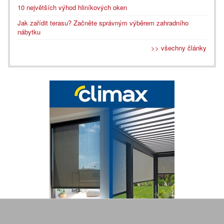
10 největších výhod hliníkových oken
Jak zařídit terasu? Začněte správným výběrem zahradního
nábytku
>> všechny články