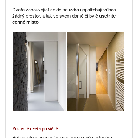
Dveře zasouvající se do pouzdra nepotřebují vůbec
žádný prostor, a tak ve svém domě či bytě
ušetříte
cenné místo
.
Posuvné dveře po stěně
Pokud jste s posuvnými dveřmi ve svém interiéru