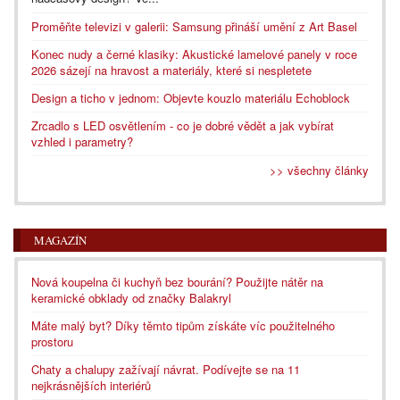
Proměňte televizi v galerii: Samsung přináší umění z Art Basel
Konec nudy a černé klasiky: Akustické lamelové panely v roce
2026 sázejí na hravost a materiály, které si nespletete
Design a ticho v jednom: Objevte kouzlo materiálu Echoblock
Zrcadlo s LED osvětlením - co je dobré vědět a jak vybírat
vzhled i parametry?
>> všechny články
MAGAZÍN
Nová koupelna či kuchyň bez bourání? Použijte nátěr na
keramické obklady od značky Balakryl
Máte malý byt? Díky těmto tipům získáte víc použitelného
prostoru
Chaty a chalupy zažívají návrat. Podívejte se na 11
nejkrásnějších interiérů