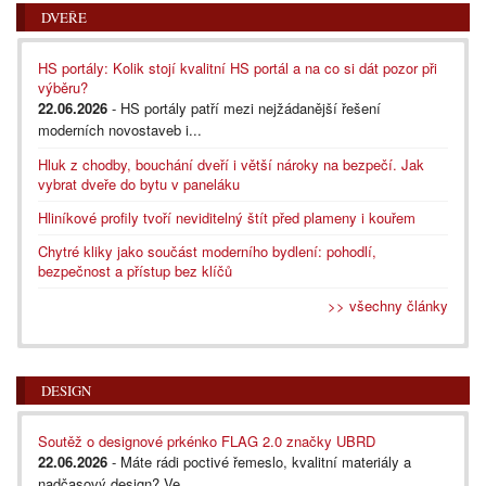
DVEŘE
HS portály: Kolik stojí kvalitní HS portál a na co si dát pozor při
výběru?
22.06.2026
- HS portály patří mezi nejžádanější řešení
moderních novostaveb i...
Hluk z chodby, bouchání dveří i větší nároky na bezpečí. Jak
vybrat dveře do bytu v paneláku
Hliníkové profily tvoří neviditelný štít před plameny i kouřem
Chytré kliky jako součást moderního bydlení: pohodlí,
bezpečnost a přístup bez klíčů
>> všechny články
DESIGN
Soutěž o designové prkénko FLAG 2.0 značky UBRD
22.06.2026
- Máte rádi poctivé řemeslo, kvalitní materiály a
nadčasový design? Ve...