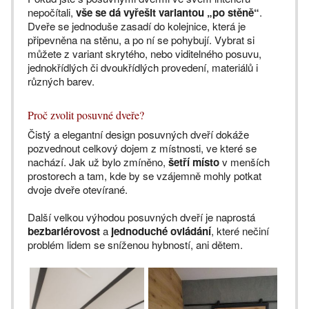
nepočítali,
vše se dá vyřešit variantou „po stěně“
.
Dveře se jednoduše zasadí do kolejnice, která je
připevněna na stěnu, a po ní se pohybují. Vybrat si
můžete z variant skrytého, nebo viditelného posuvu,
jednokřídlých či dvoukřídlých provedení, materiálů i
různých barev.
Proč zvolit posuvné dveře?
Čistý a elegantní design posuvných dveří dokáže
pozvednout celkový dojem z místnosti, ve které se
nachází. Jak už bylo zmíněno,
šetří místo
v menších
prostorech a tam, kde by se vzájemně mohly potkat
dvoje dveře otevírané.
Další velkou výhodou posuvných dveří je naprostá
bezbariérovost
a
jednoduché ovládání
, které nečiní
problém lidem se sníženou hybností, ani dětem.