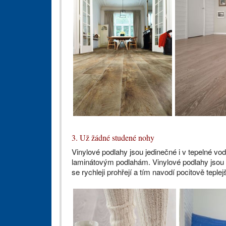
3. Už žádné studené nohy
Vinylové podlahy jsou jedinečné i v tepelné vod
laminátovým podlahám. Vinylové podlahy jsou 
se rychleji prohřejí a tím navodí pocitově teplej