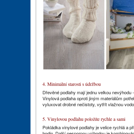
4. Minimální starosti s údržbou
Dřevěné podlahy mají jednu velkou nevýhodu -
Vinylová podlaha oproti jiným materiálům potře
vyluxovat drobné nečistoty, vytřít vlažnou vodo
5. Vinylovou podlahu položíte rychle a sami
Pokládka vinylové podlahy je velice rychlá a př
hodin. Další nespornou výhodou je kombinování