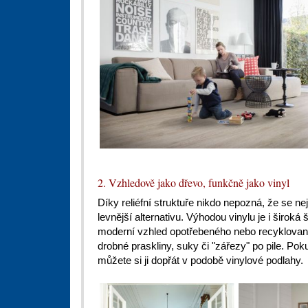
2. Vzhledově jako dřevo, funkčně jako vinyl
Díky reliéfní struktuře nikdo nepozná, že se ne
levnější alternativu. Výhodou vinylu je i široká
moderní vzhled opotřebeného nebo recyklovanéh
drobné praskliny, suky či "zářezy" po pile. Pok
můžete si ji dopřát v podobě vinylové podlahy.