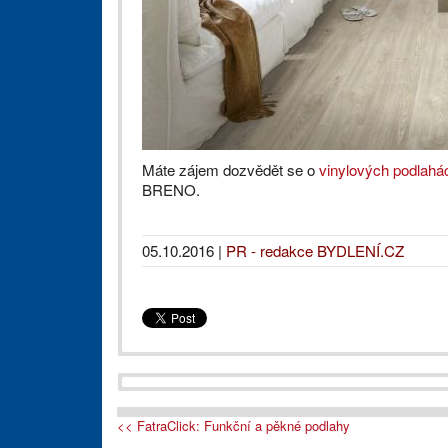
Máte zájem dozvědět se o
vinylových podlahá
BRENO.
05.10.2016
|
PR - redakce BYDLENÍ.CZ
<< FatraClick: Funkční a pěkné podlahy