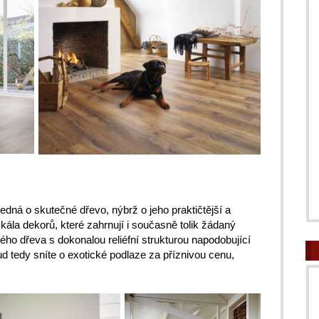
jedná o skutečné dřevo, nýbrž o jeho praktičtější a
 škála dekorů, které zahrnují i současně tolik žádaný
o dřeva s dokonalou reliéfní strukturou napodobující
ud tedy sníte o exotické podlaze za příznivou cenu,