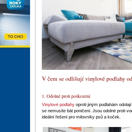
V čem se odlišují vinylové podlahy od
1. Odolné proti poškození
Vinylové podlahy
oproti jiným podlahám odolají 
se nemusíte bát poničení. Jsou odolné proti v
ideální řešení pro milovníky psů a koček.