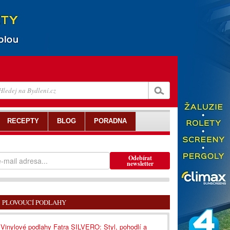
RECEPTY
BLOG
PORADNA
Odebírat
newsletter
PLOVOUCÍ PODLAHY
Vinylové podlahy Fatra SILVERO: Styl, pohodlí a