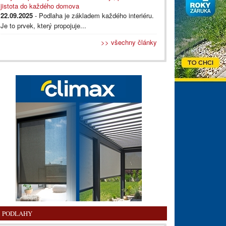
jistota do každého domova
22.09.2025
- Podlaha je základem každého interiéru.
Je to prvek, který propojuje...
>> všechny články
PODLAHY