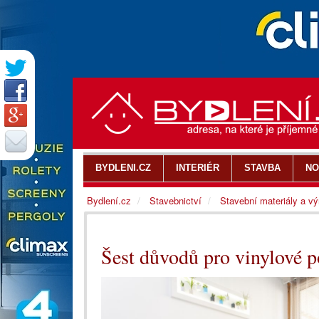
BYDLENI.CZ
INTERIÉR
STAVBA
NO
Bydlení.cz
Stavebnictví
Stavební materiály a v
Šest důvodů pro vinylové 