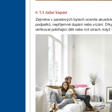
6. Už žádné klapání
Zejména v panelových bytech oceníte akustické
podpatků, nepříjemné dupání nebo vrzání. Dí
okřikovat pobíhající děti nebo mít strach, kd