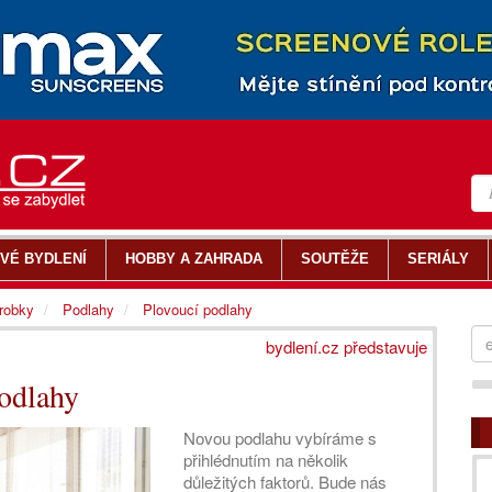
VÉ BYDLENÍ
HOBBY A ZAHRADA
SOUTĚŽE
SERIÁLY
ýrobky
Podlahy
Plovoucí podlahy
bydlení.cz představuje
podlahy
Novou podlahu vybíráme s
přihlédnutím na několik
důležitých faktorů. Bude nás