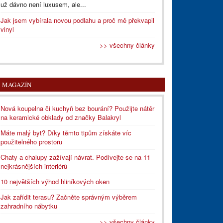
už dávno není luxusem, ale...
Jak jsem vybírala novou podlahu a proč mě překvapil
vinyl
>> všechny články
MAGAZÍN
Nová koupelna či kuchyň bez bourání? Použijte nátěr
na keramické obklady od značky Balakryl
Máte malý byt? Díky těmto tipům získáte víc
použitelného prostoru
Chaty a chalupy zažívají návrat. Podívejte se na 11
nejkrásnějších interiérů
10 největších výhod hliníkových oken
Jak zařídit terasu? Začněte správným výběrem
zahradního nábytku
>> všechny články