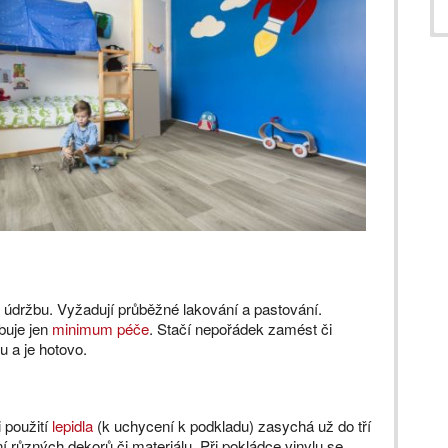
 údržbu. Vyžadují průběžné lakování a pastování.
buje jen
minimum péče
. Stačí nepořádek zamést či
u a je hotovo.
i použití
lepidla
(k uchycení k podkladu) zasychá už do tří
 různých dekorů či materiálu. Při pokládce vinylu se