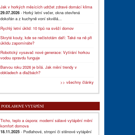
Jak v horkých měsících udržet zdravé domácí klima
29.07.2026
- Horký letní večer, okna otevřená
dokořán a z kuchyně voní skvělá...
Rychlý letní úklid: 10 tipů na svěží domov
Skryté kouty, kde se nečistotám daří: Také na ně při
úklidu zapomínáte?
Robotický vysavač nové generace: Vytírání horkou
vodou opravdu funguje
Barvou roku 2026 je bílá. Jak mění trendy v
obkladech a dlažbách?
>> všechny články
PODLAHOVÉ VYTÁPĚNÍ
Ticho, teplo a úspora: moderní sálavé vytápění mění
komfort domova
18.11.2025
- Podlahové, stropní či stěnové vytápění