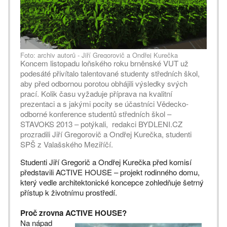
Foto: archiv autorů - Jiří Gregorovič a Ondřej Kurečka
Koncem listopadu loňského roku brněnské VUT už
podesáté přivítalo talentované studenty středních škol,
aby před odbornou porotou obhájili výsledky svých
prací. Kolik času vyžaduje příprava na kvalitní
prezentaci a s jakými pocity se účastníci Vědecko-
odborné konference studentů středních škol –
STAVOKS 2013 – potýkali, redakci BYDLENI.CZ
prozradili Jiří Gregorovič a Ondřej Kurečka, studenti
SPŠ z Valašského Meziříčí.
Studenti Jiří Gregorič a Ondřej Kurečka před komisí
představili ACTIVE HOUSE – projekt rodinného domu,
který vedle architektonické koncepce zohledňuje šetrný
přístup k životnímu prostředí.
Proč zrovna ACTIVE HOUSE?
Na nápad