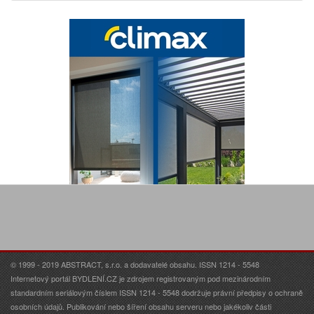
© 1999 - 2019 ABSTRACT, s.r.o. a dodavatelé obsahu. ISSN 1214 - 5548
Internetový portál BYDLENÍ.CZ je zdrojem registrovaným pod mezinárodním
standardním seriálovým číslem ISSN 1214 - 5548 dodržuje právní předpisy o ochraně
osobních údajů. Publikování nebo šíření obsahu serveru nebo jakékoliv části