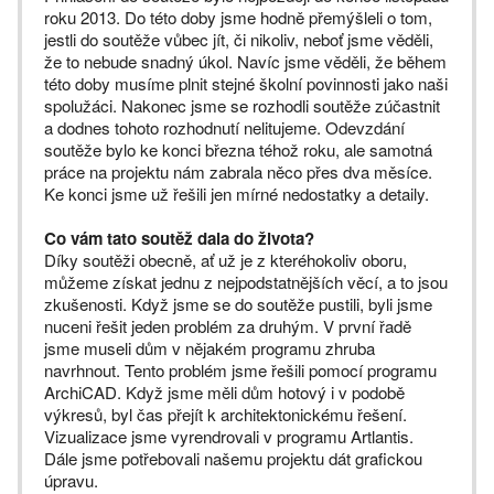
roku 2013. Do této doby jsme hodně přemýšleli o tom,
jestli do soutěže vůbec jít, či nikoliv, neboť jsme věděli,
že to nebude snadný úkol. Navíc jsme věděli, že během
této doby musíme plnit stejné školní povinnosti jako naši
spolužáci. Nakonec jsme se rozhodli soutěže zúčastnit
a dodnes tohoto rozhodnutí nelitujeme. Odevzdání
soutěže bylo ke konci března téhož roku, ale samotná
práce na projektu nám zabrala něco přes dva měsíce.
Ke konci jsme už řešili jen mírné nedostatky a detaily.
Co vám tato soutěž dala do života?
Díky soutěži obecně, ať už je z kteréhokoliv oboru,
můžeme získat jednu z nejpodstatnějších věcí, a to jsou
zkušenosti. Když jsme se do soutěže pustili, byli jsme
nuceni řešit jeden problém za druhým. V první řadě
jsme museli dům v nějakém programu zhruba
navrhnout. Tento problém jsme řešili pomocí programu
ArchiCAD. Když jsme měli dům hotový i v podobě
výkresů, byl čas přejít k architektonickému řešení.
Vizualizace jsme vyrendrovali v programu Artlantis.
Dále jsme potřebovali našemu projektu dát grafickou
úpravu.