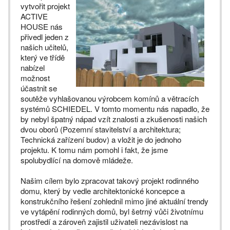
vytvořit projekt
ACTIVE
HOUSE nás
přivedl jeden z
našich učitelů,
který ve třídě
nabízel
možnost
účastnit se
soutěže vyhlašovanou výrobcem komínů a větracích
systémů SCHIEDEL. V tomto momentu nás napadlo, že
by nebyl špatný nápad vzít znalosti a zkušenosti našich
dvou oborů (Pozemní stavitelství a architektura;
Technická zařízení budov) a vložit je do jednoho
projektu. K tomu nám pomohl i fakt, že jsme
spolubydlící na domově mládeže.
Našim cílem bylo zpracovat takový projekt rodinného
domu, který by vedle architektonické koncepce a
konstrukčního řešení zohlednil mimo jiné aktuální trendy
ve vytápění rodinných domů, byl šetrný vůči životnímu
prostředí a zároveň zajistil uživateli nezávislost na