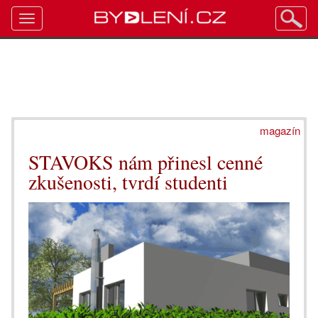
Toggle
navigation
magazín
STAVOKS nám přinesl cenné
zkušenosti, tvrdí studenti