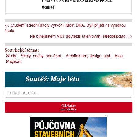
Brně vzniklo německo-české technické
učiliště.
<< Studenti střední školy vytvořili Most DNA. Byli přijati na vysokou
školu
Na brněnském VUT soutěžili talentovaní středoškoláci >>
Související témata
Školy
Školy, cechy, sdružení
Architektura, design, styl
Blog
Magazín
Odebírat
newsletter