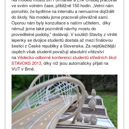
ve svém volném čase, přibližně 150 hodin. „Velmi nám
pomohlo, že bydlíme na internátu a nemusíme dojíždět
do školy. Na modelu jsme pracovali převážně sami.
Oporou nám byly konzultace s naším učitelem, díky
němuž jsme také pozměnili návrhy mostu do
proveditelné podoby,” dodávají. V soutěži Stavby z vlnité
lepenky se dvojice studentů dostala až mezi finálovou
šestici z České republiky a Slovenska. Za nejdůležitější
úspěch však studenti považují absolutní vítězství
na
Vědecko-odborné konferenci studentů středních škol
STAVOKS 2013
, díky níž jsou automaticky přijati na
VUT v Brně.