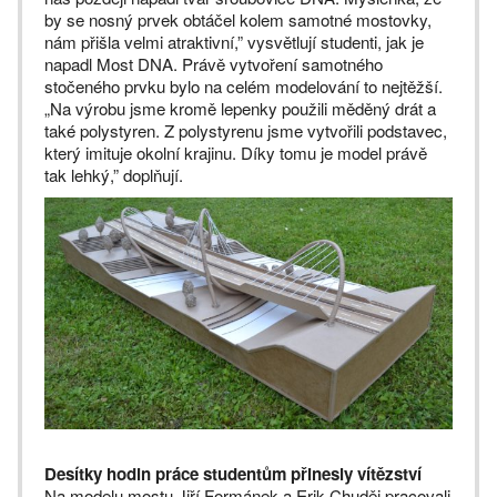
by se nosný prvek obtáčel kolem samotné mostovky,
nám přišla velmi atraktivní,” vysvětlují studenti, jak je
napadl Most DNA. Právě vytvoření samotného
stočeného prvku bylo na celém modelování to nejtěžší.
„Na výrobu jsme kromě lepenky použili měděný drát a
také polystyren. Z polystyrenu jsme vytvořili podstavec,
který imituje okolní krajinu. Díky tomu je model právě
tak lehký,” doplňují.
Desítky hodin práce studentům přinesly vítězství
Na modelu mostu Jiří Formánek a Erik Chuděj pracovali