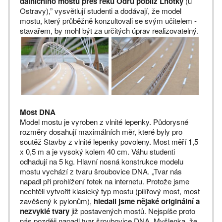
dálničního mostu přes řeku Odru poblíž Lhotky
(u
Ostravy),” vysvětlují studenti a dodávají, že model
mostu, který průběžně konzultovali se svým učitelem -
stavařem, by mohl být za určitých úprav realizovatelný.
Most DNA
Model mostu je vyroben z vlnité lepenky. Půdorysné
rozměry dosahují maximálních měr, které byly pro
soutěž Stavby z vlnité lepenky povoleny. Most měří 1,5
x 0,5 m a je vysoký kolem 40 cm. Váhu studenti
odhadují na 5 kg. Hlavní nosná konstrukce modelu
mostu vychází z tvaru šroubovice DNA. „Tvar nás
napadl při prohlížení fotek na internetu. Protože jsme
nechtěli vytvořit klasický typ mostu (pilířový most, most
zavěšený k pylonům),
hledali jsme nějaké originální a
nezvyklé tvary
již postavených mostů. Nejspíše proto
nás později napadl tvar šroubovice DNA. Myšlenka, že