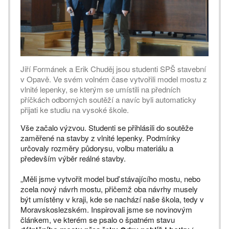
Jiří Formánek a Erik Chuděj jsou studenti SPŠ stavební
v Opavě. Ve svém volném čase vytvořili model mostu z
vlnité lepenky, se kterým se umístili na předních
příčkách odborných soutěží a navíc byli automaticky
přijati ke studiu na vysoké škole.
Vše začalo výzvou. Studenti se přihlásili do soutěže
zaměřené na stavby z vlnité lepenky. Podmínky
určovaly rozměry půdorysu, volbu materiálu a
především výběr reálné stavby.
„Měli jsme vytvořit model buď stávajícího mostu, nebo
zcela nový návrh mostu, přičemž oba návrhy musely
být umístěny v kraji, kde se nachází naše škola, tedy v
Moravskoslezském. Inspirovali jsme se novinovým
článkem, ve kterém se psalo o špatném stavu