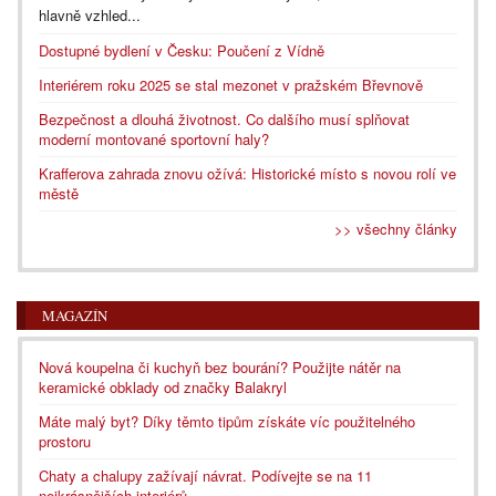
hlavně vzhled...
Dostupné bydlení v Česku: Poučení z Vídně
Interiérem roku 2025 se stal mezonet v pražském Břevnově
Bezpečnost a dlouhá životnost. Co dalšího musí splňovat
moderní montované sportovní haly?
Krafferova zahrada znovu ožívá: Historické místo s novou rolí ve
městě
>> všechny články
MAGAZÍN
Nová koupelna či kuchyň bez bourání? Použijte nátěr na
keramické obklady od značky Balakryl
Máte malý byt? Díky těmto tipům získáte víc použitelného
prostoru
Chaty a chalupy zažívají návrat. Podívejte se na 11
nejkrásnějších interiérů