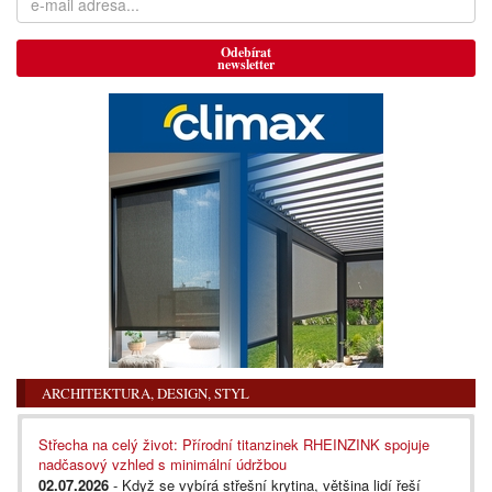
Odebírat
newsletter
ARCHITEKTURA, DESIGN, STYL
Střecha na celý život: Přírodní titanzinek RHEINZINK spojuje
nadčasový vzhled s minimální údržbou
02.07.2026
- Když se vybírá střešní krytina, většina lidí řeší