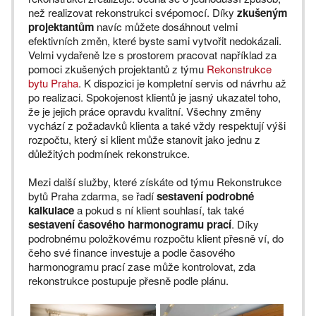
než realizovat rekonstrukci svépomocí. Díky
zkušeným
projektantům
navíc můžete dosáhnout velmi
efektivních změn, které byste sami vytvořit nedokázali.
Velmi vydařeně lze s prostorem pracovat například za
pomoci zkušených projektantů z týmu
Rekonstrukce
bytu Praha
. K dispozici je kompletní servis od návrhu až
po realizaci. Spokojenost klientů je jasný ukazatel toho,
že je jejich práce opravdu kvalitní. Všechny změny
vychází z požadavků klienta a také vždy respektují výši
rozpočtu, který si klient může stanovit jako jednu z
důležitých podmínek rekonstrukce.
Mezi další služby, které získáte od týmu Rekonstrukce
bytů Praha zdarma, se řadí
sestavení podrobné
kalkulace
a pokud s ní klient souhlasí, tak také
sestavení časového harmonogramu prací
. Díky
podrobnému položkovému rozpočtu klient přesně ví, do
čeho své finance investuje a podle časového
harmonogramu prací zase může kontrolovat, zda
rekonstrukce postupuje přesně podle plánu.