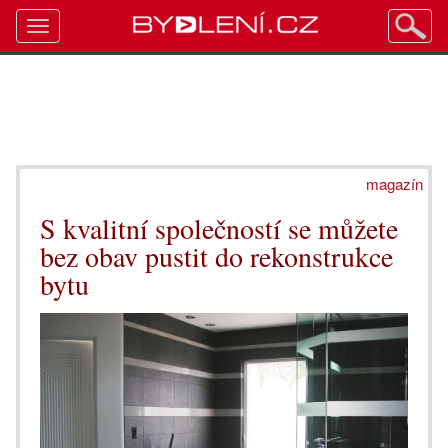
Toggle
navigation
magazín
S kvalitní společností se můžete
bez obav pustit do rekonstrukce
bytu