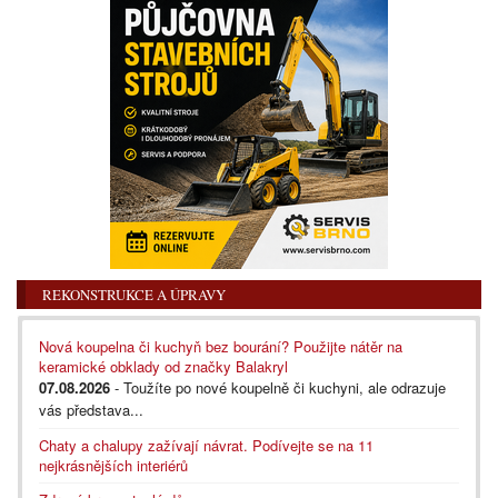
REKONSTRUKCE A ÚPRAVY
Nová koupelna či kuchyň bez bourání? Použijte nátěr na
keramické obklady od značky Balakryl
07.08.2026
- Toužíte po nové koupelně či kuchyni, ale odrazuje
vás představa...
Chaty a chalupy zažívají návrat. Podívejte se na 11
nejkrásnějších interiérů