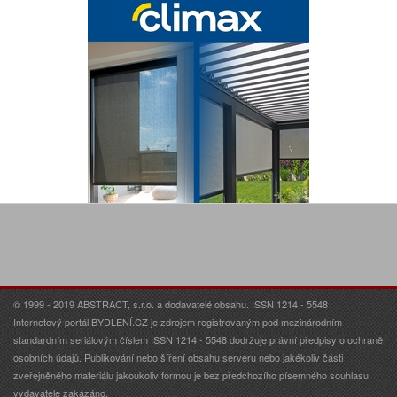
© 1999 - 2019 ABSTRACT, s.r.o. a dodavatelé obsahu. ISSN 1214 - 5548
Internetový portál BYDLENÍ.CZ je zdrojem registrovaným pod mezinárodním
standardním seriálovým číslem ISSN 1214 - 5548 dodržuje právní předpisy o ochraně
osobních údajů. Publikování nebo šíření obsahu serveru nebo jakékoliv části
zveřejněného materiálu jakoukoliv formou je bez předchozího písemného souhlasu
vydavatele zakázáno.