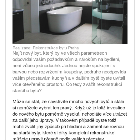
Realizace: Rekonstrukce bytu Praha
Najít nový byt, který by ve všech parametrech
odpovídal vašim požadavkům a nárokům na bydlení,
není vůbec jednoduché. Jednou nejste spokojení s
barvou nebo rozvržením koupelny, podruhé neodpovídá
vašim představám kuchyň a v dalším bytě byste uvítali
více otevřeného prostoru. Co tedy zvážit rekonstrukci
staršího bytu?
Může se stát, že navštívíte mnoho nových bytů a stále
si nemůžete vybrat ten pravý. Když už je totiž investice
do nového bytu poměrně vysoká, nehodláte více utrácet
za další jeho úpravy. V takovém případě byste totiž
mohli zvolit jiný způsob při hledání a zaměřit se rovnou
na starší byty, které si díky kompletní rekonstrukci
můžete upravit přesně podle vašich představ.