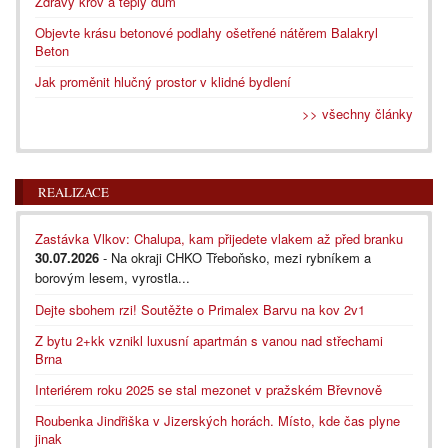
Zdravý krov a teplý dům
Objevte krásu betonové podlahy ošetřené nátěrem Balakryl
Beton
Jak proměnit hlučný prostor v klidné bydlení
>> všechny články
REALIZACE
Zastávka Vlkov: Chalupa, kam přijedete vlakem až před branku
30.07.2026
- Na okraji CHKO Třeboňsko, mezi rybníkem a
borovým lesem, vyrostla...
Dejte sbohem rzi! Soutěžte o Primalex Barvu na kov 2v1
Z bytu 2+kk vznikl luxusní apartmán s vanou nad střechami
Brna
Interiérem roku 2025 se stal mezonet v pražském Břevnově
Roubenka Jindřiška v Jizerských horách. Místo, kde čas plyne
jinak