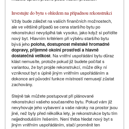
Investujte do bytu s ohledem na případnou rekonstrukci
Vždy bude záležet na vašich finančních možnostech,
ale ve většině případů se cena staršího bytu po
rekonstrukci nevyšplhá tak vysoko, jako když si pořídíte
nový byt. Hlavním kritériem při výběru staršího bytu
bývá jeho
poloha, dostupnost městské hromadné
dopravy, příjemné okolní prostředí a hlavně
dostatečná velikost
. Na vnitřní uspořádání bytu důraz
klást nemusíte, protože pokud již budete počítat s
variantou, že byt projde rekonstrukcí, může díky ní
vzniknout byt s úplně jiným vnitřním uspořádáním a
dokonce ani původní funkce místností nemusejí zůstat
zachovány.
Stejně tak můžete postupovat při plánované
rekonstrukci vašeho současného bytu. Pokud vám již
nevyhovuje jeho vybavení a vaše nároky na prostor jsou
jiné, než byly před několika lety, je rekonstrukce bytu tím
nejjednodušším řešením. Není třeba hledat nový byt s
jiným vnitřním uspořádáním, stačí proměnit ten