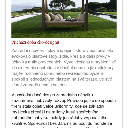
Přichází doba eko-designu
Zahradní nábytek - slovní spojení, které v nás celá léta
evokovalo plastové stoly, židle, křesla a další prvky v
několika málo provedeních. Vývoj designu a myšlení lidí
jde ale rychle dopředu a v dnešní době se již málokterý
majitel rodinného domu nebo rekreačního bydlení
spokojí s jednoduchým plastem na své terase, ve své
zimní zahradě nebo u bazénu.
V poslední době design zahradního nábytku
zaznamenal nebývalý rozvoj. Pravdou je, že se spousta
firem stala objetí velké uniformity, kde se základní
myšlenka přenáší na miliony kusů spotřebního
zahradního nábytku, někdy jen rádoby vypadajícího
kvalitně. Společnost Les Jardins au bout du monde se