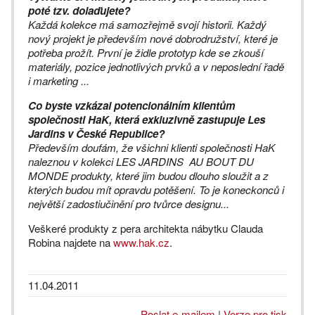
poté tzv. dolaďujete?
Každá kolekce má samozřejmě svojí historii. Každý
nový projekt je především nové dobrodružství, které je
potřeba prožít. První je židle prototyp kde se zkouší
materiály, pozice jednotlivých prvků a v neposlední řadě
i marketing ...
Co byste vzkázal potencionálním klientům
společnosti HaK, která exkluzivně zastupuje Les
Jardins v České Republice?
Především doufám, že všichni klienti společnosti HaK
naleznou v kolekci LES JARDINS AU BOUT DU
MONDE produkty, které jim budou dlouho sloužit a z
kterých budou mít opravdu potěšení. To je koneckonců i
největší zadostiučinění pro tvůrce designu...
Veškeré produkty z pera architekta nábytku Clauda
Robina najdete na
www.hak.cz
.
11.04.2011
Poslat e-mailem
|
Verze pro tisk