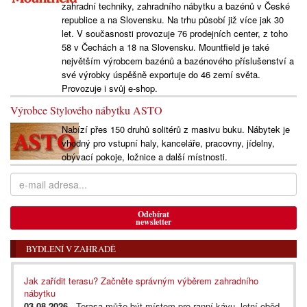
zahradní techniky, zahradního nábytku a bazénů v České
republice a na Slovensku. Na trhu působí již více jak 30
let. V současnosti provozuje 76 prodejních center, z toho
58 v Čechách a 18 na Slovensku. Mountfield je také
největším výrobcem bazénů a bazénového příslušenství a
své výrobky úspěšně exportuje do 46 zemí světa.
Provozuje i svůj e-shop.
Výrobce Stylového nábytku ASTO
Nabízí přes 150 druhů solitérů z masivu buku. Nábytek je
vhodný pro vstupní haly, kanceláře, pracovny, jídelny,
obývací pokoje, ložnice a další místnosti.
Odebírat
newsletter
BYDLENÍ V ZAHRADĚ
Jak zařídit terasu? Začněte správným výběrem zahradního
nábytku
03.08.2026
- Terasa může být místem pro ranní kávu, letní oběd