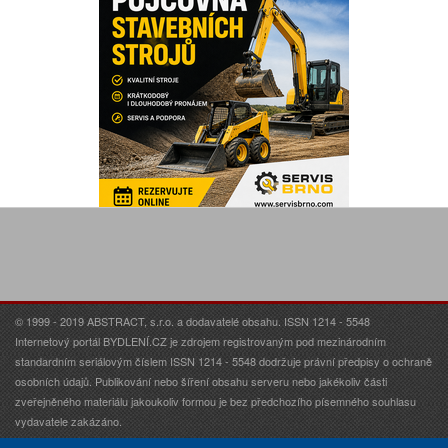
© 1999 - 2019 ABSTRACT, s.r.o. a dodavatelé obsahu. ISSN 1214 - 5548
Internetový portál BYDLENÍ.CZ je zdrojem registrovaným pod mezinárodním
standardním seriálovým číslem ISSN 1214 - 5548 dodržuje právní předpisy o ochraně
osobních údajů. Publikování nebo šíření obsahu serveru nebo jakékoliv části
zveřejněného materiálu jakoukoliv formou je bez předchozího písemného souhlasu
vydavatele zakázáno.