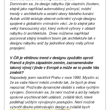
Domnívám se, že design nábytku žije vlastním životem,
stejně jako například automobilový průmysl, módní
trendy v architektuře a ostatní obory lidského konání.
Avšak určitě existuje obecné ovlivnění vývoje designu
spojené s globálním vnímáním věcí. Je to stejné jako
velký francouzský styl, který ovlivnil výtvory v oblasti
nábytku či architektuře. Dnes můžeme například
pozorovat stejný kreativní boom jak architektuře tak v
designu nábytku aniž by jednotlivé obory měly přímé
propojení.
V ČR je většinou trend v designu zpožděn oproti
Francii a jiným západním zemím, zaznamenáváte
takový vývoj i jinde v Evropě a může se to podle Vás
změnit?
Naposledy jsem navštívil Prahu v roce 1990. Myslím si,
že se vaše hlavní město změnilo tak, že bych je dnes
nepoznal. Prožíváte dynamické období s velice ry
chlým
vývojem. Domnívám se, že
není možné a ani by nebylo
správné urychlovat běh událostí, zvláště těch, které
podléhají určitým
vývojovým postupům. Není možné
vytvořit dlouho
přetrvávající design a zvláště bych