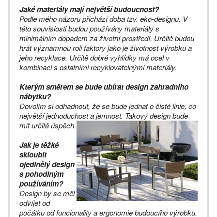
Jaké materiály mají největší budoucnost?
Podle mého názoru přichází doba tzv. eko-designu. V
této souvislosti budou používány materiály s
minimálním dopadem za životní prostředí. Určitě budou
hrát významnou roli faktory jako je životnost výrobku a
jeho recyklace. Určitě dobré vyhlídky má ocel v
kombinaci s ostatními recyklovatelnými materiály.
Kterým směrem se bude ubírat design zahradního
nábytku?
Dovolím si odhadnout, že se bude jednat o čisté linie, co
největší jednoduchost a jemnost. Takový design bude
mít určitě úspěch.
Jak je těžké
skloubit
ojedinělý design
s pohodlným
používáním?
Design by se měl
odvíjet od
počátku od funcionality a ergonomie budoucího výrobku.