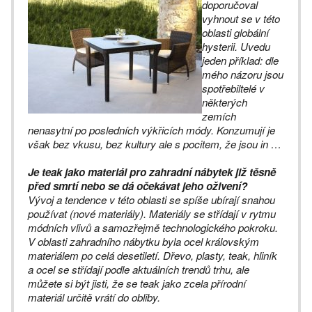
doporučoval
vyhnout se v této
oblasti globální
hysterii. Uvedu
jeden příklad: dle
mého názoru jsou
spotřebiltelé v
některých
zemích
nenasytní po posledních výkřicích
módy. Konzumují je
však bez vkusu, bez kultury ale s pocitem, že jsou in …
Je teak jako materiál pro zahradní nábytek již těsně
před smrtí nebo se dá očekávat jeho oživení?
Vývoj a tendence v této oblasti se spíše ubírají snahou
používat (nové materiály). Materiály se střídají v rytmu
módních vlivů a samozřejmě technologického pokroku.
V oblasti zahradního nábytku byla ocel královským
materiálem po celá desetiletí. Dřevo, plasty, teak, hliník
a ocel se střídají podle aktuálních trendů trhu, ale
můžete si být jisti, že se teak jako zcela přírodní
materiál určitě vrátí do obliby.