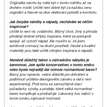
Originalita návrhu by měla být v tomto měřítku až na
druhém místě. Určitě není dobré být za každou cenu
originální a hlavně na úkor obětování pohodlí a komfortu.
Jak čerpáte náměty a nápady, necháváte se něčím
inspirovat?
Určitě to není nic zvláštního. Běžný život, živly a příroda
přinášejí drobné střípky inspirace, které se postupně
spojují až vytvoří nápad. Ale myslím si, že jsem
extrémně vnímavý na okolní prostředí. Hezké a kvalitní
materiály jsou také určitě zdrojem inspirace a nápadů.
Neméně důležitý faktor u zahradního nábytku je
barevnost. Jste spíše konzervativec v tomto směru
nebo byste nejraději dal volnost rozmanitosti barev?
Barvy jsou opravdu velice důležité pro dotváření a
podtrhnutí určitého desingového záměru a rád s nimi
experimentuji. Proti tomu se samozřejmě staví
požadavky výroby a prodeje, které velká rozmanitost
barev komplikuje a prodražuje. Lakovaný kov nabízí v
tomto směru zajímavé možnosti.