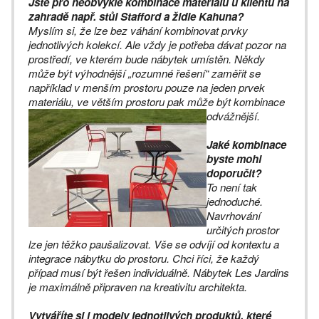
Jste pro neobvyklé kombinace materiálů u klientů na
zahradě např. stůl Stafford a židle Kahuna?
Myslím si, že lze bez váhání kombinovat prvky
jednotlivých kolekcí. Ale vždy je potřeba dávat pozor na
prostředí, ve kterém bude nábytek umístěn. Někdy
může být výhodnější „rozumné řešení“ zaměřit se
například v menším prostoru pouze na jeden prvek
materiálu, ve větším prostoru pak může být
kombinace
odvážnější.
Jaké kombinace
byste mohl
doporučit?
To není tak
jednoduché.
Navrhování
určitých prostor
lze jen těžko paušalizovat. Vše se odvíjí od kontextu a
integrace nábytku do prostoru. Chci říci, že každý
případ musí být řešen individuálně. Nábytek Les Jardins
je maximálně připraven na kreativitu architekta.
Vytváříte si i modely jednotlivých produktů, které