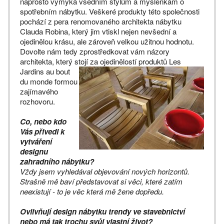
naprosto vymyká všedním stylům a myšlenkám o
spotřebním nábytku. Veškeré produkty této společnosti
pochází z pera renomovaného architekta nábytku
Clauda Robina, který jim vtiskl nejen nevšední a
ojedinělou krásu, ale zároveň velkou užitnou hodnotu.
Dovolte nám tedy zprostředkovat vám názory
architekta, který stojí za ojedinělostí produktů
Les
Jardins au bout
du monde formou
zajímavého
rozhovoru.
Co, nebo kdo
Vás přivedl k
vytváření
designu
zahradního nábytku?
Vždy jsem vyhledával objevování nových horizontů.
Strašně mě baví představovat si věci, které zatím
neexistují - to je věc která mě žene dopředu.
Ovlivňují design nábytku trendy ve stavebnictví
nebo má tak trochu svůj vlastní život?