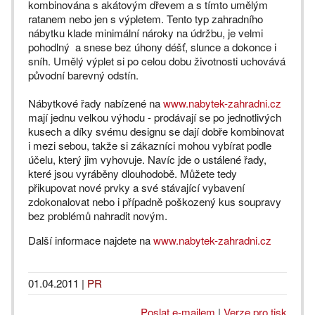
kombinována s akátovým dřevem a s tímto umělým
ratanem nebo jen s výpletem. Tento typ zahradního
nábytku klade minimální nároky na údržbu, je velmi
pohodlný a snese bez úhony déšť, slunce a dokonce i
sníh. Umělý výplet si po celou dobu životnosti uchovává
původní barevný odstín.
Nábytkové řady nabízené na
www.nabytek-zahradni.cz
mají jednu velkou výhodu - prodávají se po jednotlivých
kusech a díky svému designu se dají dobře kombinovat
i mezi sebou, takže si zákazníci mohou vybírat podle
účelu, který jim vyhovuje. Navíc jde o ustálené řady,
které jsou vyráběny dlouhodobě. Můžete tedy
přikupovat nové prvky a své stávající vybavení
zdokonalovat nebo i případně poškozený kus soupravy
bez problémů nahradit novým.
Další informace najdete na
www.nabytek-zahradni.cz
01.04.2011
|
PR
Poslat e-mailem
|
Verze pro tisk