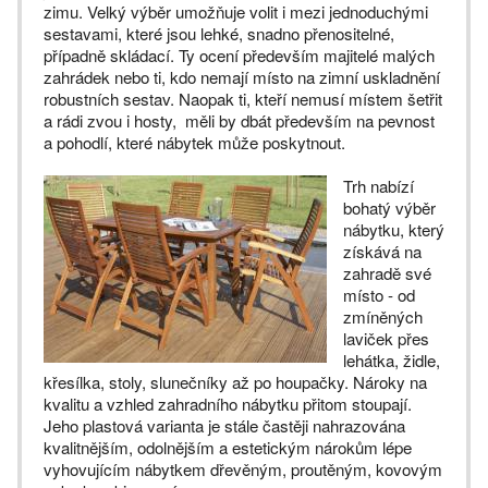
zimu. Velký výběr umožňuje volit i mezi jednoduchými
sestavami, které jsou lehké, snadno přenositelné,
případně skládací. Ty ocení především majitelé malých
zahrádek nebo ti, kdo nemají místo na zimní uskladnění
robustních sestav. Naopak ti, kteří nemusí místem šetřit
a rádi zvou i hosty, měli by dbát především na pevnost
a pohodlí, které nábytek může poskytnout.
Trh nabízí
bohatý výběr
nábytku, který
získává na
zahradě své
místo - od
zmíněných
laviček přes
lehátka, židle,
křesílka, stoly, slunečníky až po houpačky. Nároky na
kvalitu a vzhled zahradního nábytku přitom stoupají.
Jeho plastová varianta je stále častěji nahrazována
kvalitnějším, odolnějším a estetickým nárokům lépe
vyhovujícím nábytkem dřevěným, proutěným, kovovým