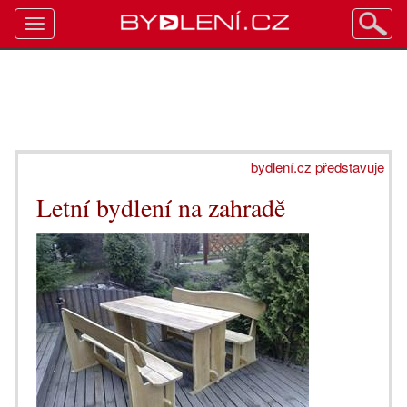
Toggle
navigation
bydlení.cz představuje
Letní bydlení na zahradě