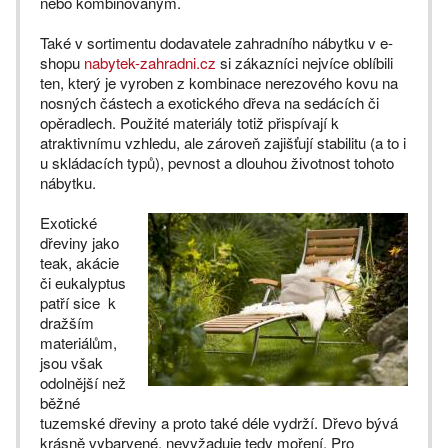
nebo kombinovaným.
Také v sortimentu dodavatele zahradního nábytku v e-
shopu
nabytek-zahradni.cz
si zákazníci nejvíce oblíbili
ten, který je vyroben z kombinace nerezového kovu na
nosných částech a exotického dřeva na sedácích či
opěradlech. Použité materiály totiž přispívají k
atraktivnímu vzhledu, ale zároveň zajišťují stabilitu (a to i
u skládacích typů), pevnost a dlouhou životnost tohoto
nábytku.
Exotické
dřeviny jako
teak, akácie
či eukalyptus
patří sice k
dražším
materiálům,
jsou však
odolnější než
běžné
tuzemské dřeviny a proto také déle vydrží. Dřevo bývá
krásně vybarvené, nevyžaduje tedy moření. Pro