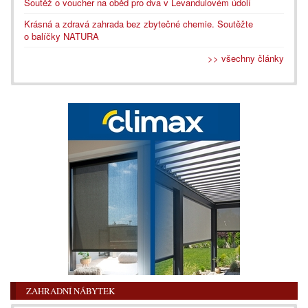
Soutěž o voucher na oběd pro dva v Levandulovém údolí
Krásná a zdravá zahrada bez zbytečné chemie. Soutěžte
o balíčky NATURA
>> všechny články
ZAHRADNÍ NÁBYTEK