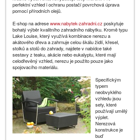
perfektní vzhled i ochranu postačí povrchová úprava
pomocí přírodních olejů.
E-shop na adrese
www.nabytek-zahradni.cz
poskytuje
bohatý výběr kvalitního zahradního nábytku. Kromě typu
Lake Louise, který využívá kombinace nerezu a
akátového dřeva a zahrnuje celou škálu židlí, křesel,
stolků a stolů do zahrady, najdete v nabídce také
sestavy z teaku, akácie nebo eukalyptu, které mají
celodřevěný vzhled, nerezu je použito pouze jako
spojovacího materiálu.
Specifickým
typem
neobvyklého
vzhledu jsou
sety, které
používají umělý
výplet.
Nerezová
konstrukce je
buď