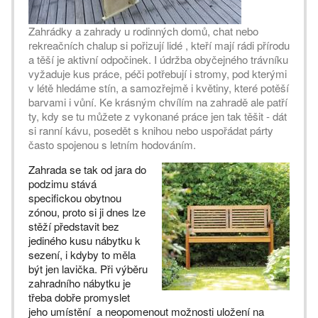
Zahrádky a zahrady u rodinných domů, chat nebo
rekreačních chalup si pořizují lidé , kteří mají rádi přírodu
a těší je aktivní odpočinek. I údržba obyčejného trávníku
vyžaduje kus práce, péči potřebují i stromy, pod kterými
v létě hledáme stín, a samozřejmě i květiny, které potěší
barvami i vůní. Ke krásným chvílím na zahradě ale patří
ty, kdy se tu můžete z vykonané práce jen tak těšit - dát
si ranní kávu, posedět s knihou nebo uspořádat párty
často spojenou s letním hodováním.
Zahrada se tak od jara do
podzimu stává
specifickou obytnou
zónou, proto si ji dnes lze
stěží představit bez
jediného kusu nábytku k
sezení, i kdyby to měla
být jen lavička. Při výběru
zahradního nábytku je
třeba dobře promyslet
jeho umístění a neopomenout možnosti uložení na