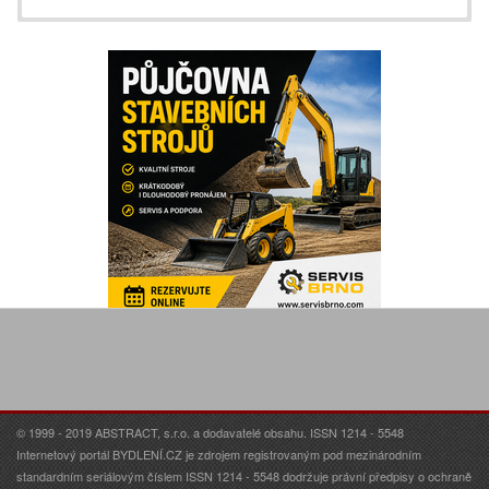
© 1999 - 2019 ABSTRACT, s.r.o. a dodavatelé obsahu. ISSN 1214 - 5548
Internetový portál BYDLENÍ.CZ je zdrojem registrovaným pod mezinárodním
standardním seriálovým číslem ISSN 1214 - 5548 dodržuje právní předpisy o ochraně