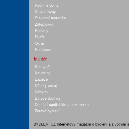
Rodinné domy
Dřevostavby
Stavební materiály
Zateplování
Podlahy
Dveře
Okna
Realizace
Interiér
Kuchyně
Koupelny
Ložnice
Dětský pokoj
Nábytek
Bytové doplňky
Domácí spotřebiče a elektronika
Zdravé bydlení
BYDLENI.CZ
Internetový magazín o bydlení a životním sty