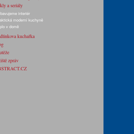
ly a seriály
bavujeme interiér
aktická moderní kuchyně
plo v domě
dlínkova kuchařka
og
utěže
iště zpráv
BSTRACT.CZ