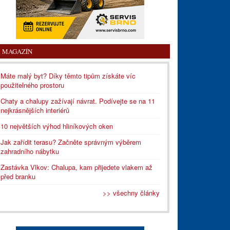
MAGAZÍN
Máte malý byt? Díky těmto tipům získáte víc
použitelného prostoru
Chaty a chalupy zažívají návrat. Podívejte se na 11
nejkrásnějších interiérů
10 největších výhod hliníkových oken
Jak zařídit terasu? Začněte správným výběrem
zahradního nábytku
Zastávka Vlkov: Chalupa, kam přijedete vlakem až
před branku
>> všechny články