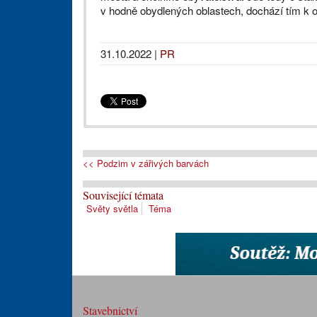
v hodně obydlených oblastech, dochází tím k o
31.10.2022
|
PR
<< Podzim v zářivých barvách
Související témata
Světy světla
Téma
Stavebnictví