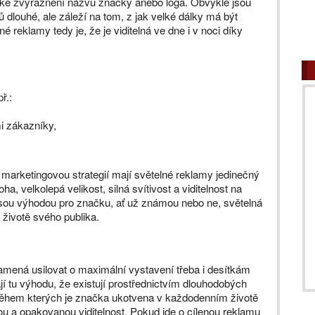
é ke zvýraznění názvu značky anebo loga. Obvykle jsou
 dlouhé, ale záleží na tom, z jak velké dálky má být
é reklamy tedy je, že je viditelná ve dne i v noci díky
př.:
i zákazníky,
marketingovou strategií mají světelné reklamy jedinečný
oha, velkolepá velikost, silná svítivost a viditelnost na
. Jsou výhodou pro značku, ať už známou nebo ne, světelná
životě svého publika.
amená usilovat o maximální vystavení třeba i desítkám
í tu výhodu, že existují prostřednictvím dlouhodobých
 během kterých je značka ukotvena v každodenním životě
ou a opakovanou viditelnost. Pokud jde o cílenou reklamu