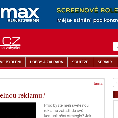
VÉ BYDLENÍ
HOBBY A ZAHRADA
SOUTĚŽE
SERIÁLY
téma
telnou reklamu?
Proč byste měli světelnou
reklamu zařadit do své
komunikační strategie? Jak