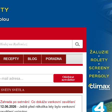
RECEPTY
BLOG
PORADNA
Odebírat
newsletter
SVĚTY SVĚTLA
Zahrada po setmění: Co dokáže venkovní osvětlení
12.06.2026
- Ještě před několika lety bylo venkovní
osvětlení vnímáno...