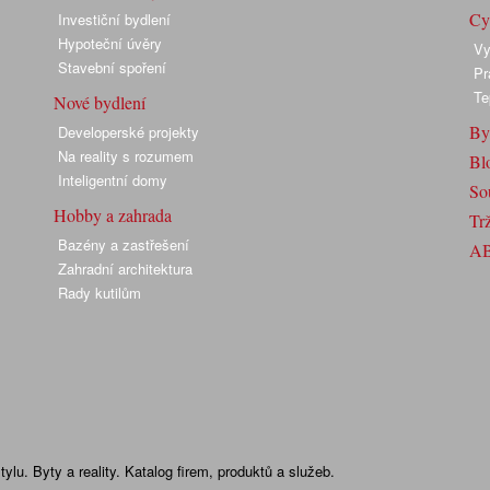
Cyk
Investiční bydlení
Hypoteční úvěry
Vy
Stavební spoření
Pr
Te
Nové bydlení
By
Developerské projekty
Na reality s rozumem
Bl
Inteligentní domy
So
Hobby a zahrada
Trž
Bazény a zastřešení
A
Zahradní architektura
Rady kutilům
lu. Byty a reality. Katalog firem, produktů a služeb.