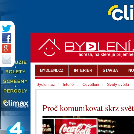
BYDLENI.CZ
INTERIÉR
STAVBA
NO
Bydlení.cz
Interiér
Osvětlení
Světy světla
Proč komunikovat skrz svě