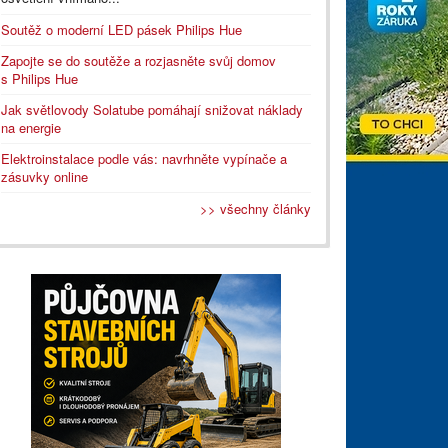
Soutěž o moderní LED pásek Philips Hue
Zapojte se do soutěže a rozjasněte svůj domov
s Philips Hue
Jak světlovody Solatube pomáhají snižovat náklady
na energie
Elektroinstalace podle vás: navrhněte vypínače a
zásuvky online
>> všechny články