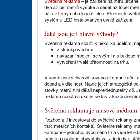
Světelná reklama
– je zařízení na míru určen
dva až pět metrů vysoké a deset až třicet metrů
název firmy nebo logo čitelné. Předností světeln
systému LED instalovaných uvnitř zařízení.
Jaké jsou její hlavní výhody?
Světelná reklama slouží k několika účelům, na
získání povědomí,
navázání spojení se svými a s budoucím
vytvoření trvalé přítomnosti na trhu.
V kombinaci s diverzifikovanou komunikační a 
dopad a viditelnost. Navíc jejich strategická pol
stovky metrů z ní dělají nepřehlédnutelný cíl
reklama upoutá a ukotví se tak v každodenním 
Světelná reklama je masové médium
Rozhodnutí investovat do světelné reklamy zn
tisíc měsíčních kontaktů. Světelné reklamy maj
kampaní – jednoho, dvou nebo tří a více let –
města a okolního obyvatelstva. Jde tedy o stál