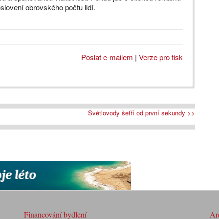
slovení obrovského počtu lidí.
Poslat e-mailem
|
Verze pro tisk
Světlovody šetří od první sekundy >>
Financování bydlení
Arc