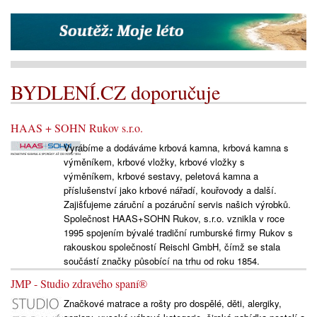
BYDLENÍ.CZ doporučuje
HAAS + SOHN Rukov s.r.o.
Vyrábíme a dodáváme krbová kamna, krbová kamna s
výměníkem, krbové vložky, krbové vložky s
výměníkem, krbové sestavy, peletová kamna a
příslušenství jako krbové nářadí, kouřovody a další.
Zajišťujeme záruční a pozáruční servis našich výrobků.
Společnost HAAS+SOHN Rukov, s.r.o. vznikla v roce
1995 spojením bývalé tradiční rumburské firmy Rukov s
rakouskou společností Reischl GmbH, čímž se stala
součástí značky působící na trhu od roku 1854.
JMP - Studio zdravého spaní®
Značkové matrace a rošty pro dospělé, děti, alergiky,