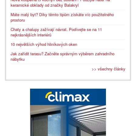
keramické obklady od značky Balakryl
Máte malý byt? Díky těmto tipům získáte víc použitelného
prostoru
Chaty a chalupy zažívají návrat. Podívejte se na 11
nejkrásnějších interiérů
10 největších výhod hliníkových oken
Jak zařídit terasu? Začněte správným výběrem zahradního
nábytku
>> všechny články