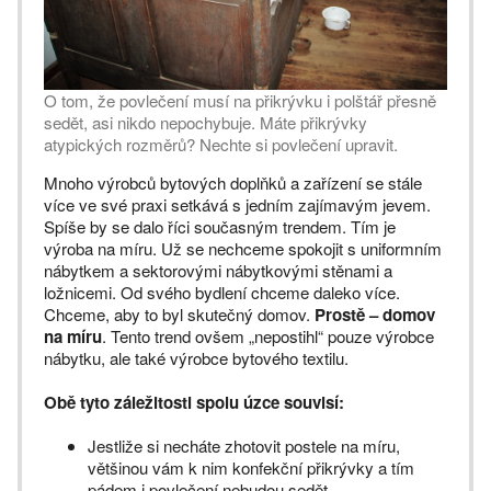
O tom, že povlečení musí na přikrývku i polštář přesně
sedět, asi nikdo nepochybuje. Máte přikrývky
atypických rozměrů? Nechte si povlečení upravit.
Mnoho výrobců bytových doplňků a zařízení se stále
více ve své praxi setkává s jedním zajímavým jevem.
Spíše by se dalo říci současným trendem. Tím je
výroba na míru. Už se nechceme spokojit s uniformním
nábytkem a sektorovými nábytkovými stěnami a
ložnicemi. Od svého bydlení chceme daleko více.
Chceme, aby to byl skutečný domov.
Prostě – domov
na míru
. Tento trend ovšem „nepostihl“ pouze výrobce
nábytku, ale také výrobce bytového textilu.
Obě tyto záležitosti spolu úzce souvisí:
Jestliže si necháte zhotovit postele na míru,
většinou vám k nim konfekční přikrývky a tím
pádem i povlečení nebudou sedět.