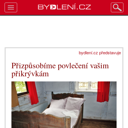
Toggle
navigation
bydlení.cz představuje
Přizpůsobíme povlečení vašim
přikrývkám