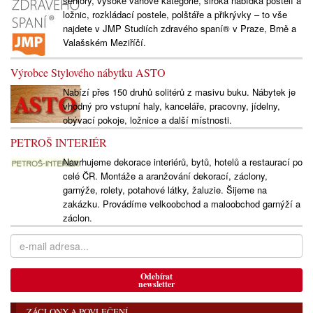
seniory, vysoké váhové kategorie, široká nabídka postelí a
ložnic, rozkládací postele, polštáře a přikrývky – to vše
najdete v JMP Studiích zdravého spaní® v Praze, Brně a
Valašském Meziříčí.
Výrobce Stylového nábytku ASTO
Nabízí přes 150 druhů solitérů z masivu buku. Nábytek je
vhodný pro vstupní haly, kanceláře, pracovny, jídelny,
obývací pokoje, ložnice a další místnosti.
PETROŠ INTERIÉR
Navrhujeme dekorace interiérů, bytů, hotelů a restaurací po
celé ČR. Montáže a aranžování dekorací, záclony,
garnýže, rolety, potahové látky, žaluzie. Šijeme na
zakázku. Provádíme velkoobchod a maloobchod garnýží a
záclon.
Odebírat
newsletter
ZÁCLONY A POVLEČENÍ