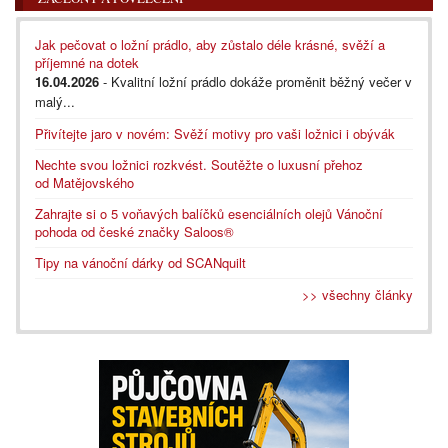
Jak pečovat o ložní prádlo, aby zůstalo déle krásné, svěží a
příjemné na dotek
16.04.2026
- Kvalitní ložní prádlo dokáže proměnit běžný večer v
malý...
Přivítejte jaro v novém: Svěží motivy pro vaši ložnici i obývák
Nechte svou ložnici rozkvést. Soutěžte o luxusní přehoz
od Matějovského
Zahrajte si o 5 voňavých balíčků esenciálních olejů Vánoční
pohoda od české značky Saloos®
Tipy na vánoční dárky od SCANquilt
>> všechny články