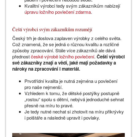
Kvalitní výrobci tedy svým zákazníkům nabízejí
úpravu ložního povlečení zdarma
.
Čeští výrobci svým zákazníkům rozumějí
Český trh je doslova zaplaven výrobky z celého světa.
Což znamená, že se jedná o různou kvalitu a rozličné
způsoby zpracování. Stále více zákazníků ale dává
přednost
české výrobě ložního povlečení
.
Čeští výrobci
své zákazníky znají a vědí, jaké mají požadavky a
nároky na zpracování i materiál.
Prvotřídní kvalita je nutná zejména u povlečení
pro naše nejmenší.
Vzhledem k tomu, že dětské postýlky postupně
„rostou“ spolu s dětmi, nebývá jednoduché sehnat
přesně na míru to pravé.
Je tedy nutné nechat si zhotovit na míru přikrývky
i polštáře a následně upravit i povlaky.