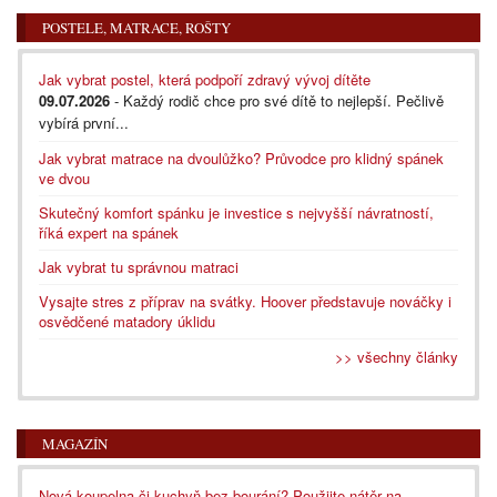
POSTELE, MATRACE, ROŠTY
Jak vybrat postel, která podpoří zdravý vývoj dítěte
09.07.2026
- Každý rodič chce pro své dítě to nejlepší. Pečlivě
vybírá první...
Jak vybrat matrace na dvoulůžko? Průvodce pro klidný spánek
ve dvou
Skutečný komfort spánku je investice s nejvyšší návratností,
říká expert na spánek
Jak vybrat tu správnou matraci
Vysajte stres z příprav na svátky. Hoover představuje nováčky i
osvědčené matadory úklidu
>> všechny články
MAGAZÍN
Nová koupelna či kuchyň bez bourání? Použijte nátěr na