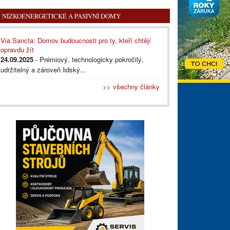
NÍZKOENERGETICKÉ A PASIVNÍ DOMY
Via Sancta: Domov budoucnosti pro ty, kteří chtějí
opravdu žít
24.09.2025
- Prémiový, technologicky pokročilý,
udržitelný a zároveň lidský...
>> všechny články