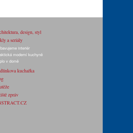
hitektura, design, styl
ly a seriály
bavujeme interiér
aktická moderní kuchyně
plo v domě
dlínkova kuchařka
og
utěže
iště zpráv
BSTRACT.CZ