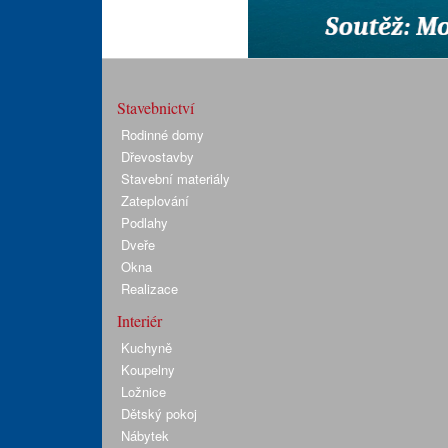
Stavebnictví
Rodinné domy
Dřevostavby
Stavební materiály
Zateplování
Podlahy
Dveře
Okna
Realizace
Interiér
Kuchyně
Koupelny
Ložnice
Dětský pokoj
Nábytek