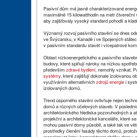
Pasivní dům má jasně charakterizované energet
maximálně 15 kilowatthodin na metr čtvereční 
aby zajišťovaly vysoký standard pohodlí a klad
Významý rozvoj pasivního stavění se dnes o
ve Švýcarsku, v Kanadě i ve Spojených státec
v pasivním standardu stavět i vícepatrové ko
Oblast nízkoenergetického a pasivního stavebn
budovy, které splňují nároky na nízkou spotře
především
zdravé bydlení,
nemohly vznikat. P
systémy
, které zajišťují dokonale izolovanou
využíváním alternativních
zdrojů energie
i syst
izolovaných domů.
Trend úsporného stavění ovlivňuje nejen techno
domů a různých účelových staveb. V posledních
architektonického hlediska pozoruhodných a atr
projekční a architektonické kanceláře, které se
mohou pasivní domy působit, a také tak ve vět
prostředky členění fasády těchto domů, proto
respektovat jistou kompaktnost obálky domu, p