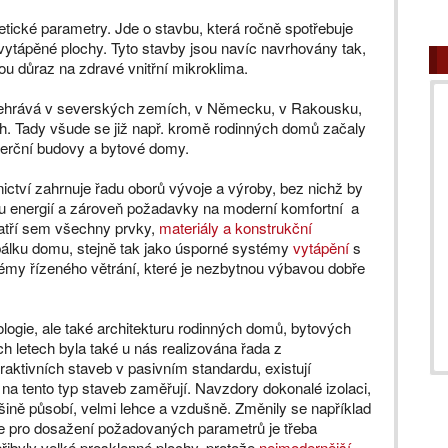
ické parametry. Jde o stavbu, která ročně spotřebuje
vytápěné plochy. Tyto stavby jsou navíc navrhovány tak,
ou důraz na zdravé vnitřní mikroklima.
dehrává v severských zemích, v Německu, v Rakousku,
h. Tady všude se již např. kromě rodinných domů začaly
merční budovy a bytové domy.
ictví zahrnuje řadu oborů vývoje a výroby, bez nichž by
bu energií a zároveň požadavky na moderní komfortní a
atří sem všechny prvky,
materiály a konstrukční
 obálku domu, stejně tak jako úsporné systémy
vytápění
s
émy řízeného větrání, které je nezbytnou výbavou dobře
logie, ale také architekturu rodinných domů, bytových
 letech byla také u nás realizována řada z
aktivních staveb v pasivním standardu, existují
 na tento typ staveb zaměřují. Navzdory dokonalé izolaci,
šině působí, velmi lehce a vzdušně. Změnily se například
že pro dosažení požadovaných parametrů je třeba
řibyly velké prosklenné plochy, protože
nejmodernější