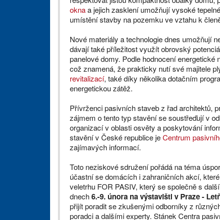
okna
a jejich zasklení umožňují vysoké tepelné
umístění stavby na pozemku ve vztahu k člen
Nové materiály a technologie dnes umožňují n
dávají také příležitost využít obrovský potenciá
panelové domy. Podle hodnocení energetické ná
což znamená, že prakticky nutí své majitele pl
revitalizací
, také díky několika dotačním prog
energetickou zátěž.
Přívrženci pasivních staveb z řad architektů, p
zájmem o tento typ stavění se soustřeďují v 
organizací v oblasti osvěty a poskytování in
stavění v České republice je
Centrum pasivní
zajímavých informací.
Toto neziskové sdružení pořádá na téma úspor
účastní se domácích i zahraničních akcí, kter
veletrhu FOR PASIV, který se společně s dal
dnech
6.-9. února na výstavišti v Praze - Le
přijít poradit se zkušenými odborníky z různých 
poradci a dalšími experty. Stánek Centra pasiv