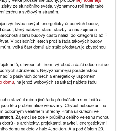
 zisky ze slunečního světla, významnou roli hraje také
ění terénu a světovým stranám.
ejen výstavbu nových energeticky úsporných budov,
l úspor, který nabízejí starší stavby, u nás zejména
ročnosti starší budovy často náleží do kategorií D až F,
ýtvat. V posledních letech prošla řada takových budov
ramům, velká část domů ale stále představuje zbytečnou
rojektantů, stavebních firem, výrobců a další odborníci se
odborných sdruženích. Nejvýznamnější poradenskou
formací o pasivních domech a energeticky úsporném
ho domu
, na jehož webových stránkácj najdete řadu
ného stavění mimo jiné řadu přednášek a seminářů a
é jsou této problematice věnovány. Chybět nebude ani na
ším odborným veletrhem Střechy Praha uskuteční ve
tňanech
. Zájemci se zde v průběhu celého veletrhu mohou
oborů - s architekty, projektanti, staviteli, energetickými
ního domu najdete v hale 4, sektoru A a pod číslem 20.