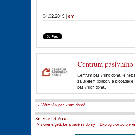
04.02.2013
|
sm
Centrum pasivního
Centrum pasivního domu je nezis
za účelem podpory a propagace s
pasivních domů.
<< Větrání v pasivním domě
Související témata
Nízkoenergetické a pasivní domy
Ekologické zdroje e