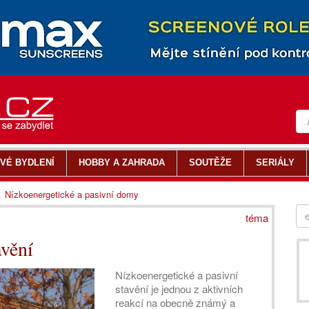
VÉ BYDLENÍ
HOBBY A ZAHRADA
SOUTĚŽE
SERIÁLY
Nízkoenergetické a pasivní domy
téma
avění
Nízkoenergetické a pasivní
stavění je jednou z aktivních
reakcí na obecně známý a