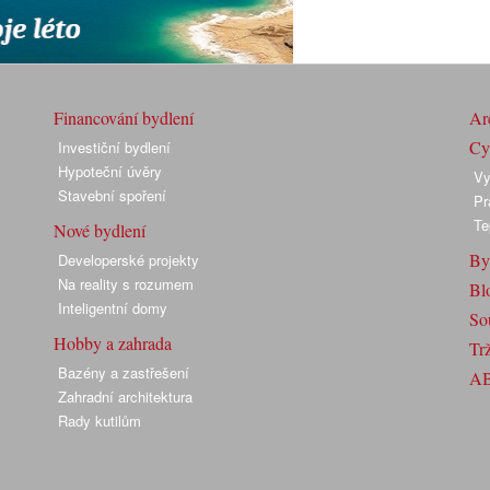
Financování bydlení
Arc
Cyk
Investiční bydlení
Hypoteční úvěry
Vy
Stavební spoření
Pr
Te
Nové bydlení
By
Developerské projekty
Na reality s rozumem
Bl
Inteligentní domy
So
Hobby a zahrada
Trž
Bazény a zastřešení
A
Zahradní architektura
Rady kutilům