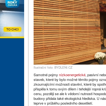
Ilustrační foto: BYDLENI.CZ
Samotné pojmy
nízkoenergetické
, pasivní ne
staveb, které by bylo možné těmito pojmy ozna
zkoumajícími možnosti stavění, které by spotřeb
přispěla k tomu svým dílem i tehdejší ropná kri
cenu, později se ale k vědomí nutnosti hospod
budovy přidala také ekologická hlediska. U nás
teprve v průběhu posledního desetiletí.