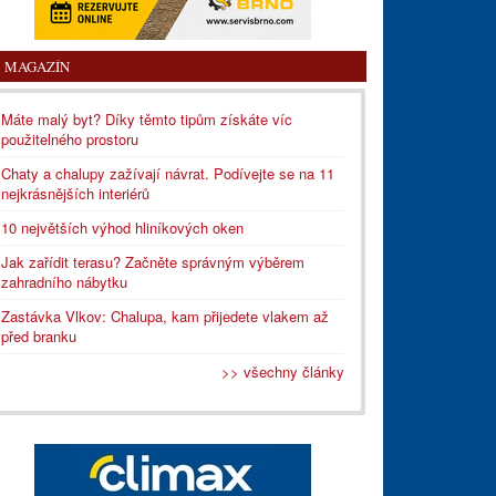
MAGAZÍN
Máte malý byt? Díky těmto tipům získáte víc
použitelného prostoru
Chaty a chalupy zažívají návrat. Podívejte se na 11
nejkrásnějších interiérů
10 největších výhod hliníkových oken
Jak zařídit terasu? Začněte správným výběrem
zahradního nábytku
Zastávka Vlkov: Chalupa, kam přijedete vlakem až
před branku
>> všechny články