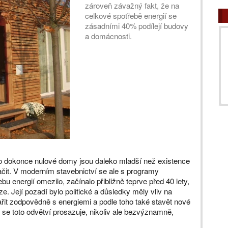
zároveň závažný fakt, že na
celkové spotřebě energií se
zásadními 40% podílejí budovy
a domácnosti.
bo dokonce nulové domy jsou daleko mladší než existence
čit. V moderním stavebnictví se ale s programy
u energií omezilo, začínalo přibližně teprve před 40 lety,
ze. Její pozadí bylo politické a důsledky měly vliv na
ařit zodpovědně s energiemi a podle toho také stavět nové
 se toto odvětví prosazuje, nikoliv ale bezvýznamně,