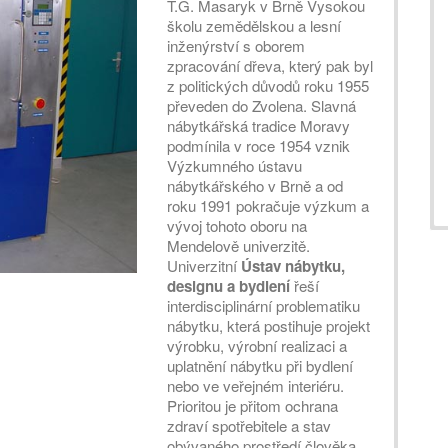
T.G. Masaryk v Brně Vysokou
školu zemědělskou a lesní
inženýrství s oborem
zpracování dřeva, který pak byl
z politických důvodů roku 1955
převeden do Zvolena. Slavná
nábytkářská tradice Moravy
podmínila v roce 1954 vznik
Výzkumného ústavu
nábytkářského v Brně a od
roku 1991 pokračuje výzkum a
vývoj tohoto oboru na
Mendelově univerzitě.
Univerzitní
Ústav nábytku,
designu a bydlení
řeší
interdisciplinární problematiku
nábytku, která postihuje projekt
výrobku, výrobní realizaci a
uplatnění nábytku při bydlení
nebo ve veřejném interiéru.
Prioritou je přitom ochrana
zdraví spotřebitele a stav
obývaného prostředí člověka.