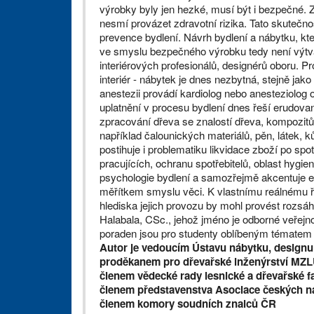
výrobky byly jen hezké, musí být i bezpečné. Z 
nesmí provázet zdravotní rizika. Tato skutečn
prevence bydlení. Návrh bydlení a nábytku, kte
ve smyslu bezpečného výrobku tedy není výtva
interiérových profesionálů, designérů oboru. Pr
interiér - nábytek je dnes nezbytná, stejně jak
anestezii provádí kardiolog nebo anesteziolog 
uplatnění v procesu bydlení dnes řeší erudovan
zpracování dřeva se znalostí dřeva, kompozitů 
například čalounických materiálů, pěn, látek,
postihuje i problematiku likvidace zboží po spo
pracujících, ochranu spotřebitelů, oblast hygie
psychologie bydlení a samozřejmě akcentuje es
měřítkem smyslu věci. K vlastnímu reálnému ře
hlediska jejich provozu by mohl provést rozsáhl
Halabala, CSc., jehož jméno je odborné veřejn
poraden jsou pro studenty oblíbeným tématem
Autor je vedoucím Ústavu nábytku, designu
proděkanem pro dřevařské inženýrství MZ
členem vědecké rady lesnické a dřevařské 
členem představenstva Asociace českých n
členem komory soudních znalců ČR