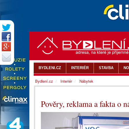
BYDLENI.CZ
INTERIÉR
STAVBA
NO
Bydlení.cz
Interiér
Nábytek
Pověry, reklama a fakta o 