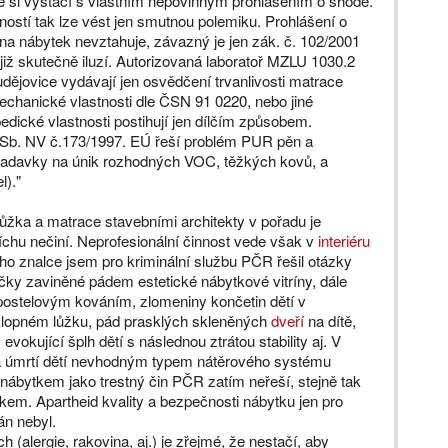
ce si vystačí s vlastním nepovinným prohlášením o shodě.
tností tak lze vést jen smutnou polemiku. Prohlášení o
 nábytek nevztahuje, závazný je jen zák. č. 102/2001
 již skutečně iluzí. Autorizovaná laboratoř MZLU 1030.2
ějovice vydávají jen osvědčení trvanlivosti matrace
chanické vlastnosti dle ČSN 91 0220, nebo jiné
edické vlastnosti postihují jen dílčím způsobem.
7 Sb. NV č.173/1997. EÚ řeší problém PUR pěn a
ožadavky na únik rozhodných VOC, těžkých kovů, a
l)."
 lůžka a matrace stavebními architekty v pořadu je
chu nečiní. Neprofesionální činnost vede však v
interiéru
o znalce jsem pro kriminální službu PČR řešil otázky
ičky zaviněné pádem estetické nábytkové vitríny, dále
 postelovým kováním, zlomeniny končetin dětí v
klopném lůžku, pád prasklých skleněných
dveří
na dítě,
vokující šplh dětí s následnou ztrátou stability aj. V
y a úmrtí dětí nevhodným typem nátěrového systému
 nábytkem jako trestný čin PČR zatím neřeší, stejně tak
em. Apartheid kvality a bezpečnosti nábytku jen pro
án nebyl.
 (alergie, rakovina, aj.) je zřejmé, že nestačí, aby