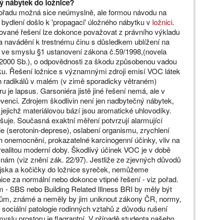
ý nábytek do ložnice?
pořadu možná sice neúmyslně, ale formou návodu na
 bydlení došlo k 'propagaci' úložného nábytku v
ložnici
.
ované řešení lze dokonce považovat z právního výkladu
a navádění k trestnému činu s důsledkem ublížení na
 ve smyslu §1 ustanovení zákona č.59/1998,(novela
/2000 Sb.), o odpovědnosti za škodu způsobenou vadou
u. Řešení ložnice s významnými zdroji emisí VOC látek
ch radikálů v malém (v zimě sporadicky větraném)
ru je lapsus. Garsoniéra jistě jiné řešení nemá, ale v
evenci. Zdrojem škodlivin není jen nadbytečný nábytek,
jejichž materiálovou bází jsou aromatické uhlovodíky.
šuje. Současná exaktní měření potvrzují alarmující
e (serotonin-deprese), oslabení organismu, zrychlení
ních onemocnění, prokazatelné karcinogenní účinky, vliv na
 realitou moderní doby. Škodlivý účinek VOC je v době
znám (viz znění zák. 22/97). Jestliže ze zjevných důvodů
pejska a kočičky do ložnice syreček, nemůžeme
ice za normální nebo dokonce vtipné řešení - viz pořad.
- SBS nebo Building Related Illness BRI by měly být
stům, známé a neměly by jim uniknout zákony ČR, normy,
í sociální patologie rodinných vztahů z důvodu rušení
yslu prostoru je flagrantní. V případě studenta našeho