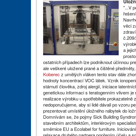
Úložn
"...V 
řešení
Navrh
věci z
zdraví
č.209
výrobk
a jeji
prosto
ostatních případech lze podniknout účinnou pr
ale veškeré uložené prané a čištěné předměty, 
Koberec
z umělých vláken tento stav dále zhor
hodnoty koncentrací VOC látek. Vznik ionopeni
stárnutí člověka, zdroj alergií, iniciace latent
genetickou informaci s teratogenním vlivem je
realizace výrobku u spotřebitele prokazatelně 
nedoporučujeme, aby si lidé dávali po vzoru 
prezentovat umístění úložného nábytek do ložn
Domnívám se, že pojmy Sick Building Syndrom 
stavebním architektům, interiérovým speciali
směrnice EU a Ecolabel for furniture. Iniciován
relaxace druhého partnera popřením účelu a sm