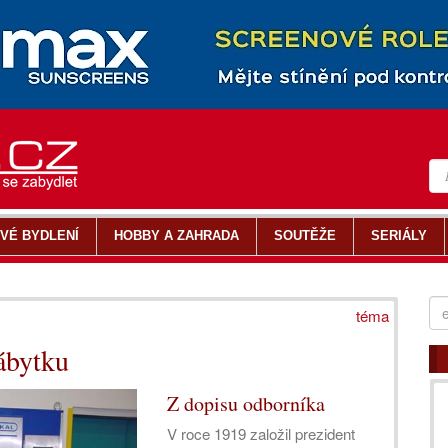
VÉ BYDLENÍ
HOBBY A ZAHRADA
SOUTĚŽE
SERIÁLY
téma
nábytku
Z dopisu odborníka
V roce 1919 založil prezident