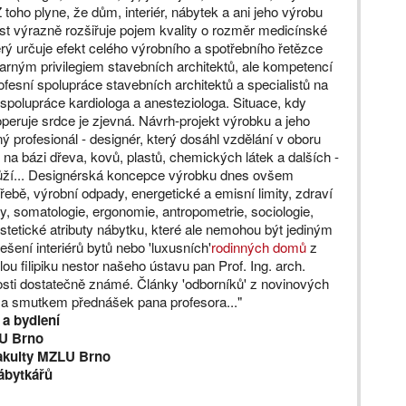
toho plyne, že dům, interiér, nábytek a ani jeho výrobu
ost výrazně rozšiřuje pojem kvality o rozměr medicínské
rý určuje efekt celého výrobního a spotřebního řetězce
rným privilegiem stavebních architektů, ale kompetencí
ofesní spolupráce stavebních architektů a specialistů na
o spolupráce kardiologa a anesteziologa. Situace, kdy
operuje srdce je zjevná. Návrh-projekt výrobku a jeho
ý profesionál - designér, který dosáhl vzdělání v oboru
na bázi dřeva, kovů, plastů, chemických látek a dalších -
 kůží... Designérská koncepce výrobku dnes ovšem
třebě, výrobní odpady, energetické a emisní limity, zdraví
ny, somatologie, ergonomie, antropometrie, sociologie,
tetické atributy nábytku, které ale nemohou být jediným
šení interiérů bytů nebo 'luxusních'
rodinných domů
z
ou filipiku nestor našeho ústavu pan Prof. Ing. arch.
osti dostatečně známé. Články 'odborníků' z novinových
 a smutkem přednášek pana profesora..."
 a bydlení
LU Brno
fakulty MZLU Brno
ábytkářů