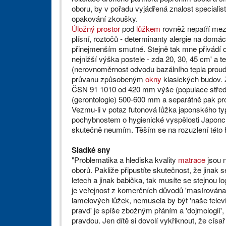
oboru, by v pořadu vyjádřená znalost specialistů
opakování zkoušky.
Úložný prostor
pod
lůžkem
rovněž nepatří mezi
plísní, roztočů - determinanty alergie na domác
přinejmenším smutné. Stejně tak mne přivádí d
nejnižší výška postele - zda 20, 30, 45 cm' a t
(nerovnoměrnost odvodu bazálního tepla proud
průvanu způsobeným
okny
klasických budov. 
ČSN 91 1010 od 420 mm výše (populace středního
(gerontologie) 500-600 mm a separátně pak pr
Vezmu-li v potaz futonová lůžka japonského t
pochybnostem o hygienické vyspělosti Japonců
skutečně neumím. Těším se na rozuzlení této 
Sladké sny
"Problematika a hlediska kvality
matrace
jsou n
oborů. Pakliže připustíte skutečnost, že jinak 
letech a jinak babička, tak musíte se stejnou lo
je veřejnost z komerčních důvodů 'masírována
lamelových lůžek, nemusela by být 'naše tele
pravd' je spíše zbožným přáním a 'dojmologií',
pravdou. Jen dítě si dovolí vykřiknout, že císa