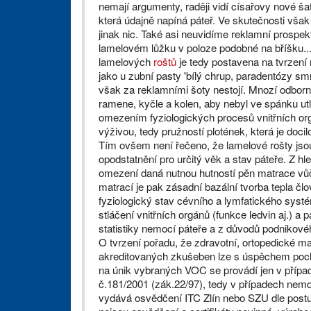
nemají argumenty, raději vidí císařovy nové ša
která údajně napíná páteř. Ve skutečnosti vša
jinak nic. Také asi neuvidíme reklamní prospek
lamelovém lůžku v poloze podobné na bříšku.... 
lamelových
roštů
je tedy postavena na tvrzení 
jako u zubní pasty 'bílý chrup, paradentózy s
však za reklamními šoty nestojí. Mnozí odborn
ramene, kyčle a kolen, aby nebyl ve spánku utl
omezením fyziologických procesů vnitřních org
výživou, tedy pružností plotének, která je doci
Tím ovšem není řečeno, že lamelové rošty jsou 
opodstatnění pro určitý věk a stav páteře. Z h
omezení daná nutnou hutností pěn matrace vůči
matrací je pak zásadní bazální tvorba tepla čl
fyziologický stav cévního a lymfatického systé
stláčení vnitřních orgánů (funkce ledvin aj.) a
statistiky nemocí páteře a z důvodů podnikovéh
O tvrzení pořadu, že zdravotní, ortopedické m
akreditovaných zkušeben lze s úspěchem poch
na únik vybraných VOC se provádí jen v případ
č.181/2001 (zák.22/97), tedy v případech nem
vydává osvědčení ITC Zlín nebo SZU dle postu