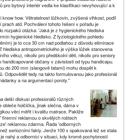
 pro bytový interiér vedla ke klasifikaci nevyhovující a k
 know how. Větratelnost lůžkovin, zvýšená vlhkost, podíl
í prach atd. Pochválení tohoto řešení v pořadu je
o rozpaků otázka: 'Jaká je z hygienického hlediska
ermín hygienické hledisko. Z fyziologického pohledu
ěním) je to cca 30 cm nad podlahou z důvodu eliminace
Z hlediska antropometrického je výška lůžek stanovena
 věku), nikoliv pro předškolní děti, nikoliv pro seniory
o handicapované občany v závislosti od typu handicapu.
ypu do 200 mm (slangově tatami) mohu dospět k
. Odpovědět tedy na takto formulovanou jako profesionál
hádanky a na argumentaci poroty."
a delší diskusi profesionálů různých
se obleče holčička, jinak slečna, dáma v
gikou věci měřit i kvalitu matrace. Pakliže
' firemní reklamou o skvělých roštech
vize' reklamou zdarma. Řada 'odborných
 než seriozními fakty. Jenže 100 x opakovaná lež se stala
ř je nahý a odborníci v situaci, kdy kromě pochybností