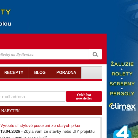
RECEPTY
BLOG
PORADNA
Odebírat
newsletter
NÁBYTEK
Vyrobte si stylové posezení ze starých prken
13.04.2026
- Zbyla vám ze stavby nebo DIY projektu
prkna a nevíte, co s nimi?...