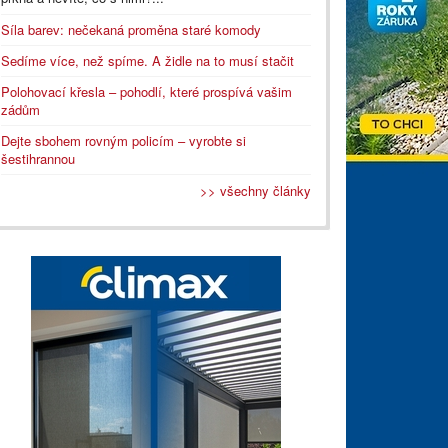
Síla barev: nečekaná proměna staré komody
Sedíme více, než spíme. A židle na to musí stačit
Polohovací křesla – pohodlí, které prospívá vašim
zádům
Dejte sbohem rovným policím – vyrobte si
šestihrannou
>> všechny články