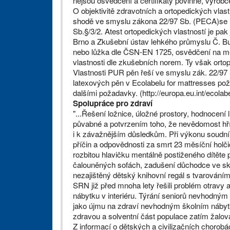
nejsou osvědčení a certifikáty povinné, výrob
O objektivitě zdravotních a ortopedických vlas
shodě ve smyslu zákona 22/97 Sb. (PECA)se na
Sb.§/3/2. Atest ortopedických vlastností je pak
Brno a Zkušební ústav lehkého průmyslu Č. Bud
nebo lůžka dle ČSN-EN 1725, osvědčení na me
vlastnosti dle zkušebních norem. Ty však ortop
Vlastnosti PUR pěn řeší ve smyslu zák. 22/9
latexových pěn v Ecolabelu for mattresses p
dalšími požadavky. (http://europa.eu.int/ecolabe
Spolupráce pro zdraví
"...Řešení ložnice, úložné prostory, hodnocení
půvabné a potvrzením toho, že nevědomost hří
i k závažnějším důsledkům. Při výkonu soudníh
příčin a odpovědnosti za smrt 23 měsíční holč
rozbitou hlavičku mentálně postiženého dítěte
čalouněných sofách, zadušení důchodce ve s
nezajištěný dětský knihovní regál s tvarováním e
SRN již před mnoha lety řešili problém otrav
nábytku v interiéru. Týrání seniorů nevhodným
jako újmu na zdraví nevhodným školním nábytk
zdravou a solventní část populace zatím žalov
Z informací o dětských a civilizačních chorobách