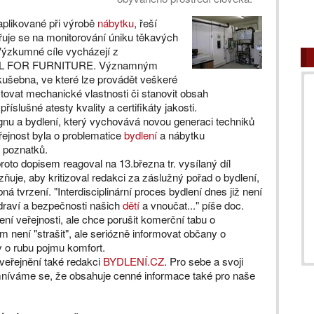
aplikované při výrobě
nábytku
, řeší
řuje se na monitorování úniku těkavých
Výzkumné cíle vycházejí z
ABEL FOR FURNITURE. Významným
kušebna, ve které lze provádět veškeré
tovat mechanické vlastnosti či stanovit obsah
slušné atesty kvality a certifikáty jakosti.
u a bydlení, který vychovává novou generaci techniků
řejnost byla o problematice
bydlení
a nábytku
 poznatků.
roto dopisem reagoval na 13.března tr. vysílaný díl
zňuje, aby kritizoval redakci za záslužný pořad o bydlení,
á tvrzení. "Interdisciplinární proces bydlení dnes již není
zdraví a bezpečnosti našich
dětí
a vnoučat..." píše doc.
í veřejnosti, ale chce porušit komerční tabu o
 není "strašit", ale seriózně informovat občany o
dy o rubu pojmu komfort.
veřejnění také redakci
BYDLENÍ.CZ
. Pro sebe a svoji
mníváme se, že obsahuje cenné informace také pro naše