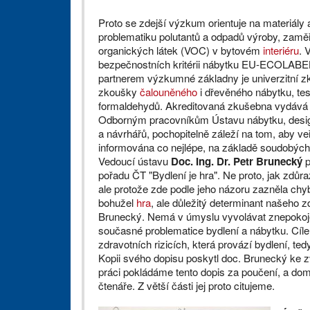
Proto se zdejší výzkum orientuje na materiály 
problematiku polutantů a odpadů výroby, zamě
organických látek (VOC) v bytovém
interiéru
. 
bezpečnostních kritérii nábytku EU-ECOL
partnerem výzkumné základny je univerzitní z
zkoušky
čalouněného
i dřevěného nábytku, tes
formaldehydů. Akreditovaná zkušebna vydává pří
Odborným pracovníkům Ústavu nábytku, design
a návrhářů, pochopitelně záleží na tom, aby ve
informována co nejlépe, na základě soudobých
Vedoucí ústavu
Doc. Ing. Dr. Petr Brunecký
p
pořadu ČT "Bydlení je hra". Ne proto, jak zdůra
ale protože zde podle jeho názoru zazněla chybn
bohužel
hra
, ale důležitý determinant našeho 
Brunecký. Nemá v úmyslu vyvolávat znepokojen
současné problematice bydlení a nábytku. Cílem
zdravotních rizicích, která provází bydlení, te
Kopii svého dopisu poskytl doc. Brunecký ke z
práci pokládáme tento dopis za poučení, a do
čtenáře. Z větší části jej proto citujeme.