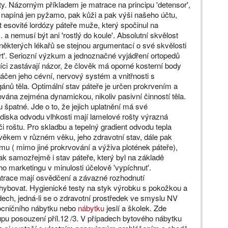
ty. Názorným příkladem je matrace na principu 'detensor',
k napíná jen pyžamo, pak kůži a pak výši našeho účtu,
t esovité lordózy páteře muže, který spočinul na
a nemusí být ani 'rostlý do koule'. Absolutní skvělost
některých lékařů se stejnou argumentací o své skvělosti
mrt'. Seriozní výzkum a jednoznačné vyjádření ortopedů
íci zastávají názor, že člověk má oporné kosterní body
áčen jeho cévní, nervový systém a vnitřnosti s
ánů těla. Optimální stav páteře je určen prokrvením a
lována zejména dynamickou, nikoliv pasivní činností těla.
špatné. Jde o to, že jejich uplatnění má své
lediska odvodu vlhkosti mají lamelové rošty výrazná
 roštu. Pro skladbu a tepelný gradient odvodu tepla
ověkem v různém věku, jeho zdravotní stav, dále pak
mu ( mimo jiné prokrvování a výživa plotének páteře),
 pak samozřejmě i stav páteře, který byl na základě
o marketingu v minulosti účelově 'vypíchnut'.
atrace mají osvědčení a závazné rozhodnutí
ybovat. Hygienické testy na styk výrobku s pokožkou a
ech, jedná-li se o zdravotní prostředek ve smyslu NV
ocničního nábytku nebo
nábytku
jeslí a školek. Zde
pu posouzení příl.12 /3. V případech bytového nábytku