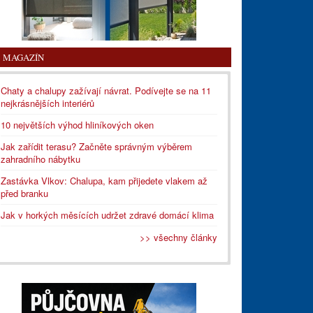
MAGAZÍN
Chaty a chalupy zažívají návrat. Podívejte se na 11
nejkrásnějších interiérů
10 největších výhod hliníkových oken
Jak zařídit terasu? Začněte správným výběrem
zahradního nábytku
Zastávka Vlkov: Chalupa, kam přijedete vlakem až
před branku
Jak v horkých měsících udržet zdravé domácí klima
>> všechny články