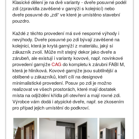
Klasické dělení je na dvě varianty - dveře posuvné podél
zdi (zpravidla zavěšené v garnýži s kolejnicí) nebo
dveře posuvné do „zdi“ ve které je umístěno stavební
pouzdro.
Každé z těchto provedení má své nesporné výhody i
nevýhody. Dveře posuvné po zdi bývají zavěšené na
kolejnici, která je krytá garnýží z materiálu, jaký si
zákazník zvolí. Může mít stejný dekor jako dveře a
zárubeň, ale existují i varianty kovové, např. novinkové
provedení garnýže
CAG
do kompletu k zárubni FABI M,
která je hliníková. Kovové garnýže jsou subtilnější a
oblíbené u zákazníků, kteří cílí na designové
minimalistické provedení. Posuv po zdi je možno
realizovat ve všech prostorách, které mají dostatek
místa na odjíždění křídla při otevření a mají rovné zdi.
Výrobce vám dodá i atypické dveře, např. se zkosením
pro případ jejich umístění do podkroví.