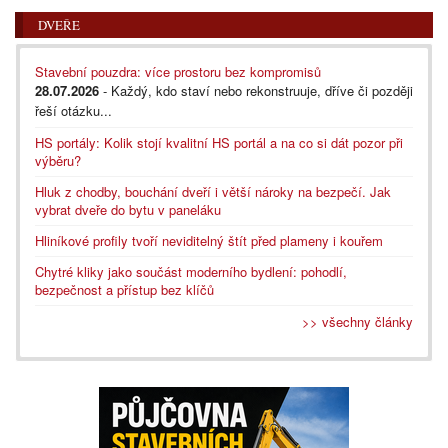
DVEŘE
Stavební pouzdra: více prostoru bez kompromisů
28.07.2026
- Každý, kdo staví nebo rekonstruuje, dříve či později
řeší otázku...
HS portály: Kolik stojí kvalitní HS portál a na co si dát pozor při
výběru?
Hluk z chodby, bouchání dveří i větší nároky na bezpečí. Jak
vybrat dveře do bytu v paneláku
Hliníkové profily tvoří neviditelný štít před plameny i kouřem
Chytré kliky jako součást moderního bydlení: pohodlí,
bezpečnost a přístup bez klíčů
>> všechny články