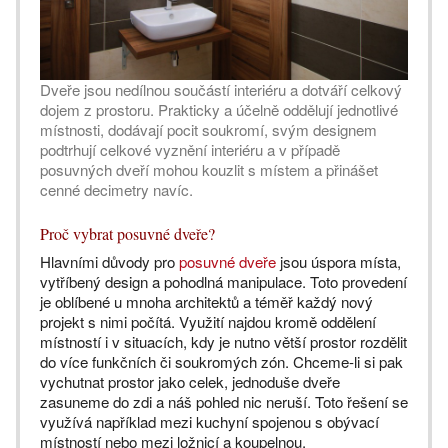
Dveře jsou nedílnou součástí interiéru a dotváří celkový
dojem z prostoru. Prakticky a účelně oddělují jednotlivé
místnosti, dodávají pocit soukromí, svým designem
podtrhují celkové vyznění interiéru a v případě
posuvných dveří mohou kouzlit s místem a přinášet
cenné decimetry navíc.
Proč vybrat posuvné dveře?
Hlavními důvody pro
posuvné dveře
jsou úspora místa,
vytříbený design a pohodlná manipulace. Toto provedení
je oblíbené u mnoha architektů a téměř každý nový
projekt s nimi počítá. Využití najdou kromě oddělení
místností i v situacích, kdy je nutno větší prostor rozdělit
do více funkčních či soukromých zón. Chceme-li si pak
vychutnat prostor jako celek, jednoduše dveře
zasuneme do zdi a náš pohled nic neruší. Toto řešení se
využívá například mezi kuchyní spojenou s obývací
místností nebo mezi ložnicí a koupelnou.