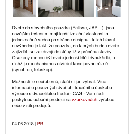
Dveře do stavebního pouzdra (Eclisse, JAP…) jsou
novějším řešením, mají lepší izolační vlastnosti a
jednoznačně vedou po stránce designu. Jejich hlavní
nevýhodou je fakt, že pouzdra, do kterých budou dveře
zajíždět, se zazdívají do stěny již v průběhu stavby.
Osazeny mohou být dveře jednokřídlé i dvoukřídlé, u
nichž je mechanismus otvírání koncipován různě
(synchron, teleskop).
Možností je nepřeberně, stačí si jen vybrat. Více
informací o posuvných dveřích tradičního českého
výrobce s dvacetiletou tradici - CAG - Vám rádi
poskytnou odborní prodejci na
vzorkovnách
výrobce
nebo v síti prodejců.
04.06.2018
|
PR