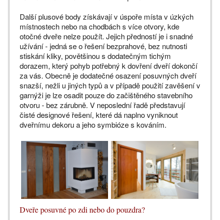
Další plusové body získávají v úspoře místa v úzkých
místnostech nebo na chodbách s více otvory, kde
otočné dveře nelze použít. Jejich předností je i snadné
užívání - jedná se o řešení bezprahové, bez nutnosti
stiskání kliky, povětšinou s dodatečným tichým
dorazem, který pohyb potřebný k dovření dveří dokončí
za vás. Obecně je dodatečné osazení posuvných dveří
snazší, nežli u jiných typů a v případě použití zavěšení v
garnýži je lze osadit pouze do začištěného stavebního
otvoru - bez zárubně. V neposlední řadě představují
čisté designové řešení, které dá naplno vyniknout
dveřnímu dekoru a jeho symbióze s kováním.
Dveře posuvné po zdi nebo do pouzdra?