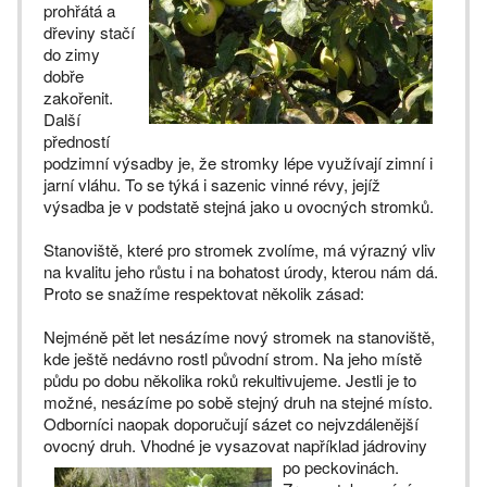
prohřátá a
dřeviny stačí
do zimy
dobře
zakořenit.
Další
předností
podzimní výsadby je, že stromky lépe využívají zimní i
jarní vláhu. To se týká i sazenic vinné révy, jejíž
výsadba je v podstatě stejná jako u ovocných stromků.
Stanoviště, které pro stromek zvolíme, má výrazný vliv
na kvalitu jeho růstu i na bohatost úrody, kterou nám dá.
Proto se snažíme respektovat několik zásad:
Nejméně pět let nesázíme nový stromek na stanoviště,
kde ještě nedávno rostl původní strom. Na jeho místě
půdu po dobu několika roků rekultivujeme. Jestli je to
možné, nesázíme po sobě stejný druh na stejné místo.
Odborníci naopak doporučují sázet co nejvzdálenější
ovocný druh. Vhodné je vysazovat například jádroviny
po peckovinách.