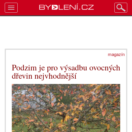
Toggle
navigation
magazín
Podzim je pro výsadbu ovocných
dřevin nejvhodnější