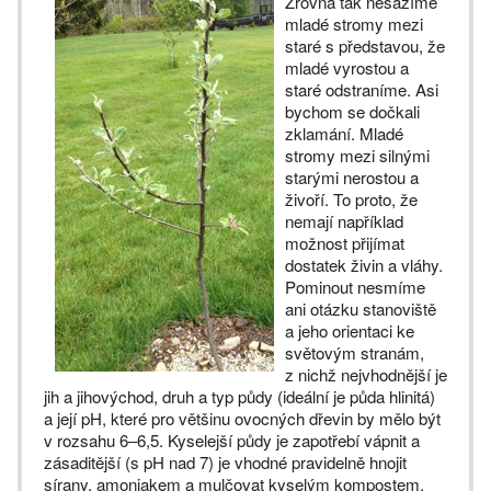
Zrovna tak nesázíme
mladé stromy mezi
staré s představou, že
mladé vyrostou a
staré odstraníme. Asi
bychom se dočkali
zklamání. Mladé
stromy mezi silnými
starými nerostou a
živoří. To proto, že
nemají například
možnost přijímat
dostatek živin a vláhy.
Pominout nesmíme
ani otázku stanoviště
a jeho orientaci ke
světovým stranám,
z nichž nejvhodnější je
jih a jihovýchod, druh a typ půdy (ideální je půda hlinitá)
a její pH, které pro většinu ovocných dřevin by mělo být
v rozsahu 6–6,5. Kyselejší půdy je zapotřebí vápnit a
zásaditější (s pH nad 7) je vhodné pravidelně hnojit
sírany, amoniakem a mulčovat kyselým kompostem.