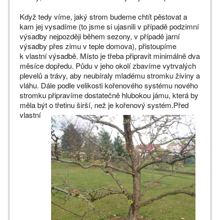
Když tedy víme, jaký strom budeme chtít pěstovat a
kam jej vysadíme (to jsme si ujasnili v případě podzimní
výsadby nejpozději během sezony, v případě jarní
výsadby přes zimu v teple domova), přistoupíme
k vlastní výsadbě. Místo je třeba připravit minimálně dva
měsíce dopředu. Půdu v jeho okolí zbavíme vytrvalých
plevelů a trávy, aby neubíraly mladému stromku živiny a
vláhu. Dále podle velikosti kořenového systému nového
stromku připravíme dostatečně hlubokou jámu, která by
měla být o třetinu širší, než je kořenový systém.
Před
vlastní