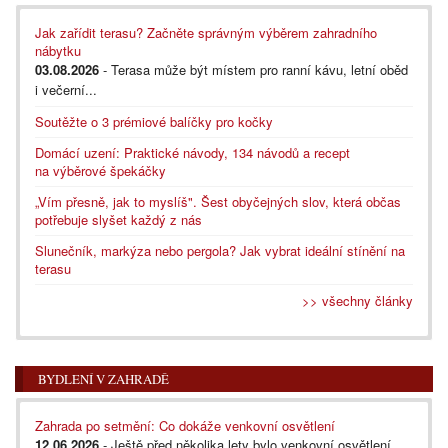
Jak zařídit terasu? Začněte správným výběrem zahradního
nábytku
03.08.2026
- Terasa může být místem pro ranní kávu, letní oběd
i večerní...
Soutěžte o 3 prémiové balíčky pro kočky
Domácí uzení: Praktické návody, 134 návodů a recept
na výběrové špekáčky
„Vím přesně, jak to myslíš". Šest obyčejných slov, která občas
potřebuje slyšet každý z nás
Slunečník, markýza nebo pergola? Jak vybrat ideální stínění na
terasu
>> všechny články
BYDLENÍ V ZAHRADĚ
Zahrada po setmění: Co dokáže venkovní osvětlení
12.06.2026
- Ještě před několika lety bylo venkovní osvětlení