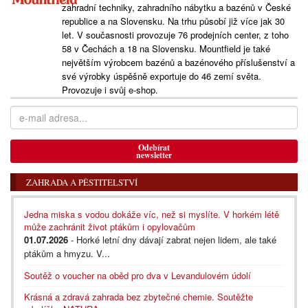
zahradní techniky, zahradního nábytku a bazénů v České
republice a na Slovensku. Na trhu působí již více jak 30
let. V současnosti provozuje 76 prodejních center, z toho
58 v Čechách a 18 na Slovensku. Mountfield je také
největším výrobcem bazénů a bazénového příslušenství a
své výrobky úspěšně exportuje do 46 zemí světa.
Provozuje i svůj e-shop.
Odebírat
newsletter
ZAHRADA A PĚSTITELSTVÍ
Jedna miska s vodou dokáže víc, než si myslíte. V horkém létě
může zachránit život ptákům i opylovačům
01.07.2026
- Horké letní dny dávají zabrat nejen lidem, ale také
ptákům a hmyzu. V...
Soutěž o voucher na oběd pro dva v Levandulovém údolí
Krásná a zdravá zahrada bez zbytečné chemie. Soutěžte