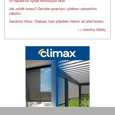
10 největších výhod hliníkových oken
Jak zařídit terasu? Začněte správným výběrem zahradního
nábytku
Zastávka Vlkov: Chalupa, kam přijedete vlakem až před branku
>> všechny články