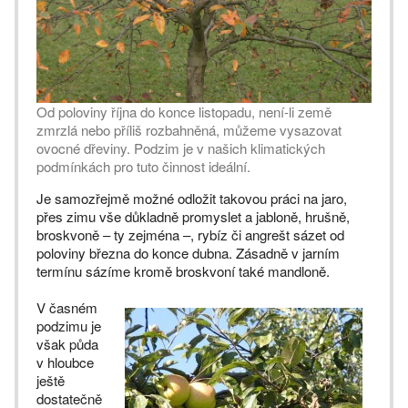
Od poloviny října do konce listopadu, není-li země
zmrzlá nebo příliš rozbahněná, můžeme vysazovat
ovocné dřeviny. Podzim je v našich klimatických
podmínkách pro tuto činnost ideální.
Je samozřejmě možné odložit takovou práci na jaro,
přes zimu vše důkladně promyslet a jabloně, hrušně,
broskvoně – ty zejména –, rybíz či angrešt sázet od
poloviny března do konce dubna. Zásadně v jarním
termínu sázíme kromě broskvoní také mandloně.
V časném
podzimu je
však půda
v hloubce
ještě
dostatečně