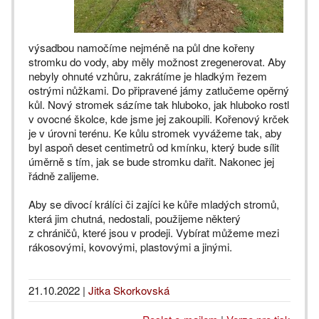
výsadbou namočíme nejméně na půl dne kořeny
stromku do vody, aby měly možnost zregenerovat. Aby
nebyly ohnuté vzhůru, zakrátíme je hladkým řezem
ostrými nůžkami. Do připravené jámy zatlučeme opěrný
kůl. Nový stromek sázíme tak hluboko, jak hluboko rostl
v ovocné školce, kde jsme jej zakoupili. Kořenový krček
je v úrovni terénu. Ke kůlu stromek vyvážeme tak, aby
byl aspoň deset centimetrů od kmínku, který bude sílit
úměrně s tím, jak se bude stromku dařit. Nakonec jej
řádně zalijeme.
Aby se divocí králíci či zajíci ke kůře mladých stromů,
která jim chutná, nedostali, použijeme některý
z chráničů, které jsou v prodeji. Vybírat můžeme mezi
rákosovými, kovovými, plastovými a jinými.
21.10.2022
|
Jitka Skorkovská