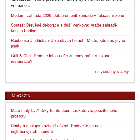
vnímáno...
Moderní zahrada 2026: Jak proměnit zahradu v relaxační zónu
Soutěž: Dřevěné dekorace s duší venkova: Vraťte zahradě
kouzlo tradice
Roubenka Jindřiška v Jizerských horách. Místo, kde čas plyne
jinak
Grill & Chill: Proč se letos naše zahrady mění v luxusní
restaurace?
>> všechny články
MAGAZÍN
Máte malý byt? Díky těmto tipům získáte víc použitelného
prostoru
Chaty a chalupy zažívají návrat. Podívejte se na 11
nejkrásnějších interiérů