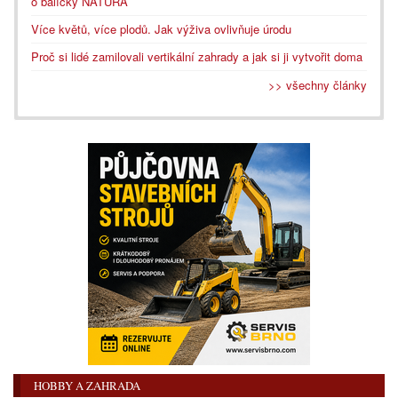
o balíčky NATURA
Více květů, více plodů. Jak výživa ovlivňuje úrodu
Proč si lidé zamilovali vertikální zahrady a jak si ji vytvořit doma
>> všechny články
HOBBY A ZAHRADA