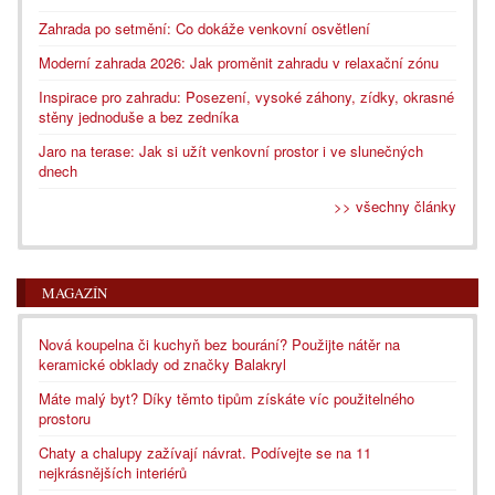
Zahrada po setmění: Co dokáže venkovní osvětlení
Moderní zahrada 2026: Jak proměnit zahradu v relaxační zónu
Inspirace pro zahradu: Posezení, vysoké záhony, zídky, okrasné
stěny jednoduše a bez zedníka
Jaro na terase: Jak si užít venkovní prostor i ve slunečných
dnech
>> všechny články
MAGAZÍN
Nová koupelna či kuchyň bez bourání? Použijte nátěr na
keramické obklady od značky Balakryl
Máte malý byt? Díky těmto tipům získáte víc použitelného
prostoru
Chaty a chalupy zažívají návrat. Podívejte se na 11
nejkrásnějších interiérů