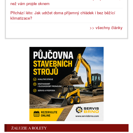
než vám projde oknem
Přichází léto: Jak udržet doma příjemný chládek i bez běžící
klimatizace?
>> všechny články
ŽALUZIE A ROLETY