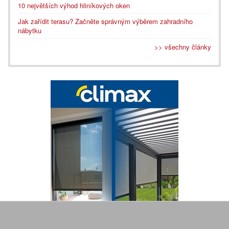
10 největších výhod hliníkových oken
Jak zařídit terasu? Začněte správným výběrem zahradního
nábytku
>> všechny články