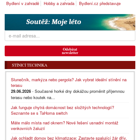
Bydlení v zahradě
Hobby a zahrada
Bydlení.cz představuje
Odebírat
newsletter
STÍNICÍ TECHNIKA
Slunečník, markýza nebo pergola? Jak vybrat ideální stínění na
terasu
29.06.2026
- Současné horké dny dokážou proměnit příjemnou
terasu nebo koutek na...
Jak funguje chytrá domácnost bez složitých technologií?
Seznamte se s TaHoma switch
Máte málo místa nad oknem? Nové řešení usnadní montáž
venkovních žaluzií
Jak ochladit domov bez klimatizace: Zastavte spalující žár dřív,