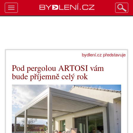
Toggle
navigation
bydlení.cz představuje
Pod pergolou ARTOSI vám
bude příjemně celý rok