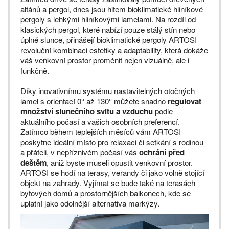
altánů a pergol, dnes jsou hitem bioklimatické hliníkové
pergoly s lehkými hliníkovými lamelami. Na rozdíl od
klasických pergol, které nabízí pouze stálý stín nebo
úplné slunce, přinášejí bioklimatické pergoly ARTOSI
revoluční kombinaci estetiky a adaptability, která dokáže
váš venkovní prostor proměnit nejen vizuálně, ale i
funkčně.
Díky inovativnímu systému nastavitelných otočných
lamel s orientací 0° až 130° můžete snadno
regulovat
množství slunečního svitu
a vzduchu
podle
aktuálního počasí a vašich osobních preferencí.
Zatímco během teplejších měsíců vám ARTOSI
poskytne ideální místo pro relaxaci či setkání s rodinou
a přáteli, v nepříznivém počasí vás
ochrání před
deštěm
, aniž byste museli opustit venkovní prostor.
ARTOSI se hodí na terasy, verandy či jako volně stojící
objekt na zahrady. Vyjímat se bude také na terasách
bytových domů a prostornějších balkonech, kde se
uplatní jako odolnější alternativa markýzy.