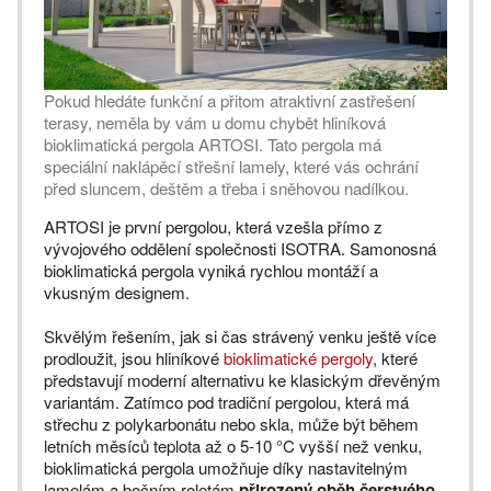
Pokud hledáte funkční a přitom atraktivní zastřešení
terasy, neměla by vám u domu chybět hliníková
bioklimatická pergola ARTOSI. Tato pergola má
speciální naklápěcí střešní lamely, které vás ochrání
před sluncem, deštěm a třeba i sněhovou nadílkou.
ARTOSI je první pergolou, která vzešla přímo z
vývojového oddělení společnosti ISOTRA. Samonosná
bioklimatická pergola vyniká rychlou montáží a
vkusným designem.
Skvělým řešením, jak si čas strávený venku ještě více
prodloužit, jsou hliníkové
bioklimatické pergoly
, které
představují moderní alternativu ke klasickým dřevěným
variantám. Zatímco pod tradiční pergolou, která má
střechu z polykarbonátu nebo skla, může být během
letních měsíců teplota až o 5-10 °C vyšší než venku,
bioklimatická pergola umožňuje díky nastavitelným
lamelám a bočním roletám
přirozený oběh čerstvého