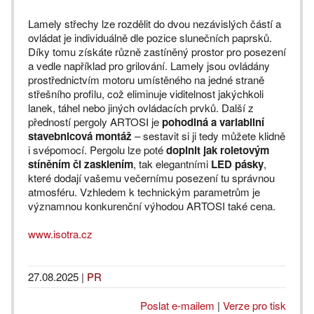
Lamely střechy lze rozdělit do dvou nezávislých částí a
ovládat je individuálně dle pozice slunečních paprsků.
Díky tomu získáte různě zastíněný prostor pro posezení
a vedle například pro grilování. Lamely jsou ovládány
prostřednictvím motoru umístěného na jedné straně
střešního profilu, což eliminuje viditelnost jakýchkoli
lanek, táhel nebo jiných ovládacích prvků. Další z
předností pergoly ARTOSI je
pohodlná a variabilní
stavebnicová montáž
–⁠⁠⁠⁠⁠⁠⁠⁠⁠⁠⁠⁠⁠⁠⁠⁠ sestavit si ji tedy můžete klidně
i svépomocí. Pergolu lze poté
doplnit jak roletovým
stíněním či zasklením
, tak elegantními
LED pásky
,
které dodají vašemu večernímu posezení tu správnou
atmosféru. Vzhledem k technickým parametrům je
významnou konkurenční výhodou ARTOSI také cena.
www.isotra.cz
27.08.2025
|
PR
Poslat e-mailem
|
Verze pro tisk