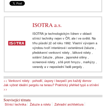
ISOTRA a.s.
ISOTRA je technologickým lídrem v oblasti
stínicí techniky nejen v ČR, ale i ve světě. Na
trhu působí již od roku 1992. Vlastní vývojem a
výrobou tvoří interiérové i exteriérové žaluzie ,
předokenní venkovní rolety , látkové rolety ,
solární žaluzie , plisse , japonské stěny ,
screenové rolety , sítě proti hmyzu , markýzy ,
verandy a v neposlední řadě pergoly .
<< Venkovní rolety - pohodlí, úspory i bezpečí pro každý domov
Jak vybrat ideální pergolu na terasu? Praktický přehled typů a stínění
>>
Související témata
Stínicí technika
Žaluzie a rolety
Zahradní architektura