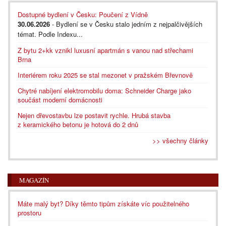
Dostupné bydlení v Česku: Poučení z Vídně
30.06.2026
- Bydlení se v Česku stalo jedním z nejpalčivějších
témat. Podle Indexu...
Z bytu 2+kk vznikl luxusní apartmán s vanou nad střechami
Brna
Interiérem roku 2025 se stal mezonet v pražském Břevnově
Chytré nabíjení elektromobilu doma: Schneider Charge jako
součást moderní domácnosti
Nejen dřevostavbu lze postavit rychle. Hrubá stavba
z keramického betonu je hotová do 2 dnů
>> všechny články
MAGAZÍN
Máte malý byt? Díky těmto tipům získáte víc použitelného
prostoru