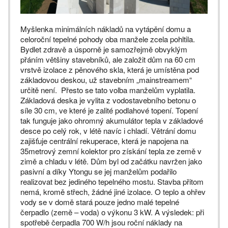
Myšlenka minimálních nákladů na vytápění domu a
celoroční tepelné pohody oba manžele zcela pohltila.
Bydlet zdravě a úsporně je samozřejmě obvyklým
přáním většiny stavebníků, ale založit dům na 60 cm
vrstvě izolace z pěnového skla, která je umístěna pod
základovou deskou, už stavebním „mainstreamem“
určitě není. Přesto se tato volba manželům vyplatila.
Základová deska je vylita z vodostavebního betonu o
síle 30 cm, ve které je zalité podlahové topení. Topení
tak funguje jako ohromný akumulátor tepla v základové
desce po celý rok, v létě navíc i chladí. Větrání domu
zajišťuje centrální rekuperace, která je napojena na
35metrový zemní kolektor pro získání tepla ze země v
zimě a chladu v létě. Dům byl od začátku navržen jako
pasivní a díky Ytongu se jej manželům podařilo
realizovat bez jediného tepelného mostu. Stavba přitom
nemá, kromě střech, žádné jiné izolace. O teplo a ohřev
vody se v domě stará pouze jedno malé tepelné
čerpadlo (země – voda) o výkonu 3 kW. A výsledek: při
spotřebě čerpadla 700 W/h jsou roční náklady na