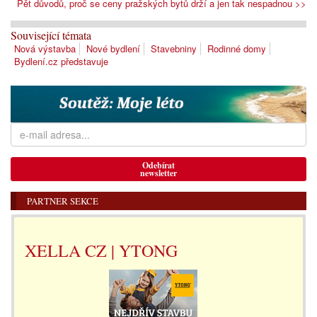
Pět důvodů, proč se ceny pražských bytů drží a jen tak nespadnou >>
Související témata
Nová výstavba
Nové bydlení
Stavebniny
Rodinné domy
Bydlení.cz představuje
Odebírat
newsletter
PARTNER SEKCE
XELLA CZ | YTONG