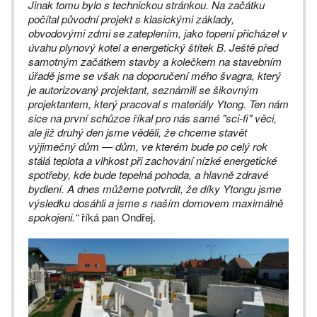
Jinak tomu bylo s technickou stránkou. Na začátku
počítal původní projekt s klasickými základy,
obvodovými zdmi se zateplením, jako topení přicházel v
úvahu plynový kotel a energetický štítek B. Ještě před
samotným začátkem stavby a kolečkem na stavebním
úřadě jsme se však na doporučení mého švagra, který
je autorizovaný projektant, seznámili se šikovným
projektantem, který pracoval s materiály Ytong. Ten nám
sice na první schůzce říkal pro nás samé "sci-fi" věci,
ale již druhý den jsme věděli, že chceme stavět
výjimečný dům — dům, ve kterém bude po celý rok
stálá teplota a vlhkost při zachování nízké energetické
spotřeby, kde bude tepelná pohoda, a hlavně zdravé
bydlení. A dnes můžeme potvrdit, že díky Ytongu jsme
výsledku dosáhli a jsme s naším domovem maximálně
spokojeni.“
říká pan Ondřej.