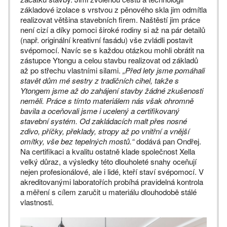
základové izolace s vrstvou z pěnového skla jim odmítla
realizovat většina stavebních firem. Naštěstí jim práce
není cizí a díky pomoci široké rodiny si až na pár detailů
(např. originální kreativní fasádu) vše zvládli postavit
svépomocí. Navíc se s každou otázkou mohli obrátit na
zástupce Ytongu a celou stavbu realizovat od základů
až po střechu vlastními silami.
„Před lety jsme pomáhali
stavět dům mé sestry z tradičních cihel, takže s
Ytongem jsme až do zahájení stavby žádné zkušenosti
neměli. Práce s tímto materiálem nás však ohromně
bavila a oceňovali jsme i ucelený a certifikovaný
stavební systém. Od zakládacích malt přes nosné
zdivo, příčky, překlady, stropy až po vnitřní a vnější
omítky, vše bez tepelných mostů.“
dodává pan Ondřej.
Na certifikaci a kvalitu ostatně klade společnost Xella
velký důraz, a výsledky této dlouholeté snahy oceňují
nejen profesionálové, ale i lidé, kteří staví svépomocí. V
akreditovanými laboratořích probíhá pravidelná kontrola
a měření s cílem zaručit u materiálu dlouhodobě stálé
vlastnosti.