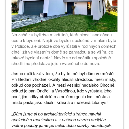
Na začátku byli dva mladí lidé, kteří hledali společnou
cestu k bydlení. Nejdříve bydleli společně v malém bytě
v Poličce, ale protože oba vyrůstali v rodinných domech,
chtěli žít ve vlastním domě se zahradou a se vším, co
takové bydlení nabízí. Navíc se od počátku společně
shodli i na představě jejich vysněného domova.
Jasno měli také v tom, že by to měl být dům ve městě.
Při hledání vhodné lokality hledali středobod mezi místy,
odkud oba pocházeli. A mezi vesnicí nedaleko Chocně,
odkud je pan Ondřej, a Vysočinou, kde vyrůstala jeho
paní, jim i díky přátelům a celému geniu loci města a
místa přišla jako ideální krásná a malebná Litomyšl.
„Dům jsme si po architektonické stránce navrhli
společně s manželkou a z našeho návrhu vnější a
vnitřní podoby jsme po celou dobu stavby neustoupili.