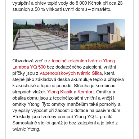
vytápění a ohřev teplé vody do 8 000 Kč/rok při cca 23
stupních a 50 % vlhkosti uvnitř domu – zima/léto.
Obvodová zeď je z
tepelněizolačních tvárnic Ytong
Lambda YQ 500
bez dodatečného zateplení, vnitřní
příčky jsou z
vápenopískových tvárnic Silka
, která
stejně jako základová deska akumuluje teplo a přispívá
k akustické a tepelné pohodě. Střecha je kombinací
stropních vložek
Ytong Klasik
a
Komfort
. Omítky a
obálka domu jsou z tepelněizolační vnitřní a vnější
omítky Ytong. Tyto omítky manželům také pomohly a
vylepšily výpočet při žádosti o dotace na pasivní dům.
Překlady jsou tvořeny pomocí Ytong YQ U profilů.
Samostatně stojící garáž je bez zateplení a je také z
tvárnic Ytong.