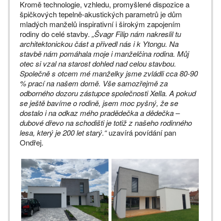
Kromě technologie, vzhledu, promyšlené dispozice a
špičkových tepelně-akustických parametrů je dům
mladých manželů inspirativní i širokým zapojením
rodiny do celé stavby.
„Švagr Filip nám nakreslil tu
architektonickou část a přivedl nás i k Ytongu. Na
stavbě nám pomáhala moje i manželčina rodina. Můj
otec si vzal na starost dohled nad celou stavbou.
Společně s otcem mé manželky jsme zvládli cca 80-90
% prací na našem domě. Vše samozřejmě za
odborného dozoru zástupce společnosti Xella. A pokud
se ještě bavíme o rodině, jsem moc pyšný, že se
dostalo i na odkaz mého pradědečka a dědečka –
dubové dřevo na schodišti je totiž z našeho rodinného
lesa, který je 200 let starý.“
uzavírá povídání pan
Ondřej.