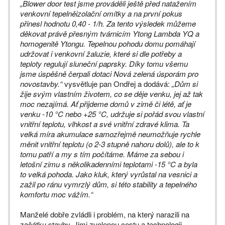
„Blower door test jsme prováděli ještě před natažením
venkovní tepelněizolační omítky a na první pokus
přinesl hodnotu 0,40 - 1/h. Za tento výsledek můžeme
děkovat právě přesným tvárnicím Ytong Lambda YQ a
homogenitě Ytongu. Tepelnou pohodu domu pomáhají
udržovat i venkovní žaluzie, které si dle potřeby a
teploty regulují sluneční paprsky. Díky tomu všemu
jsme úspěšně čerpali dotaci Nová zelená úsporám pro
novostavby.“
vysvětluje pan Ondřej a dodává:
„Dům si
žije svým vlastním životem, co se děje venku, jej až tak
moc nezajímá. Ať přijdeme domů v zimě či létě, ať je
venku -10 °C nebo +25 °C, udržuje si pořád svou vlastní
vnitřní teplotu, vlhkost a své vnitřní zdravé klima. Ta
velká míra akumulace samozřejmě neumožňuje rychle
měnit vnitřní teplotu (o 2-3 stupně nahoru dolů), ale to k
tomu patří a my s tím počítáme. Máme za sebou i
letošní zimu s několikadenními teplotami -15 °C a byla
to velká pohoda. Jako kluk, který vyrůstal na vesnici a
zažil po ránu vymrzlý dům, si této stability a tepelného
komfortu moc vážím.“
Manželé dobře zvládli i problém, na který narazili na
začátku stavby. Jimi zvolenou cestu a technologii