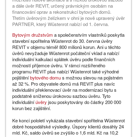
a dále úvěr REVIT, určený právnickým osobám na
financování oprav a rekonstrukcí bytových domů.
Třetím úvěrovým želízkem v ohni je nově upravený úvěr
PARTNER, který Wüstenrot nabízí od 1. června.
Bytovým družstvům
a společenstvím vlastníků poskytla
stavební spořitelna Wüstenrot do 30. června úvěry
REVIT v objemu téměř 800 milionů korun. Ani u těchto
úvěrů nevyžaduje Wüstenrot počáteční vklad a nabízí
individuální kalkulaci splátek úvěru podle finančních
možností příjemce úvěru. V rámci rozšířeného
programu REVIT plus nabízí Wüstenrot také výhodné
pojištění
bytového domu
s možnou slevou na pojistném
až 32 %. Pro obyvatele domů má REVIT plus navíc
individuální překlenovací úvěr na modernizaci bytu s
podstatně sníženou úrokovou sazbou úvěru. Tyto
individuální
úvěry
jsou poskytovány do částky 200 000
korun bez zajištění.
Ke konci pololetí vykázala stavební spořitelna Wüstenrot
dobré hospodářské výsledky. Úspory klientů dosáhly 24
mld. Kč, saldo úvěrů se zvýšilo o 1,6 mld. Kč na 10,2