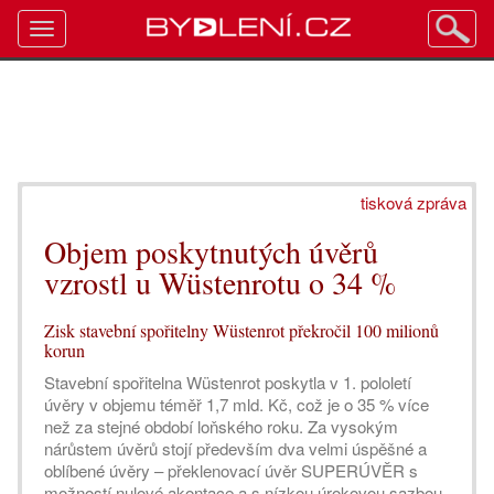
Toggle
navigation
tisková zpráva
Objem poskytnutých úvěrů
vzrostl u Wüstenrotu o 34 %
Zisk stavební spořitelny Wüstenrot překročil 100 milionů
korun
Stavební spořitelna Wüstenrot poskytla v 1. pololetí
úvěry v objemu téměř 1,7 mld. Kč, což je o 35 % více
než za stejné období loňského roku. Za vysokým
nárůstem úvěrů stojí především dva velmi úspěšné a
oblíbené úvěry – překlenovací úvěr SUPERÚVĚR s
možností nulové akontace a s nízkou úrokovou sazbou