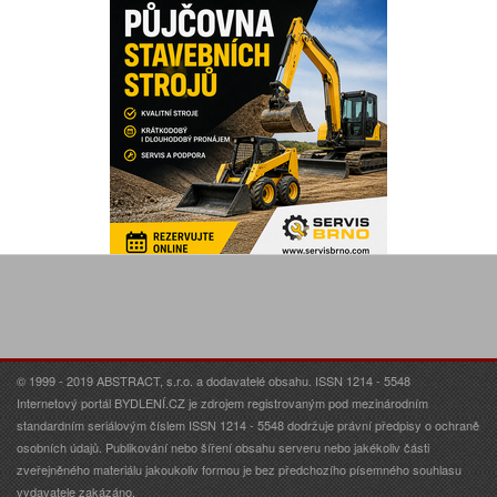
© 1999 - 2019 ABSTRACT, s.r.o. a dodavatelé obsahu. ISSN 1214 - 5548
Internetový portál BYDLENÍ.CZ je zdrojem registrovaným pod mezinárodním
standardním seriálovým číslem ISSN 1214 - 5548 dodržuje právní předpisy o ochraně
osobních údajů. Publikování nebo šíření obsahu serveru nebo jakékoliv části
zveřejněného materiálu jakoukoliv formou je bez předchozího písemného souhlasu
vydavatele zakázáno.