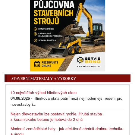
STAVEBNÍ MATERIÁLY A VÝROBKY
10 největších výhod hliníkových oken
04.08.2026
- Hliníková okna patří mezi nejmodernější řešení pro
novostavby i...
Nejen dřevostavbu lze postavit rychle. Hrubá stavba
z keramického betonu je hotová do 2 dnů
Moderní zemědělské haly - jak efektivně chránit drahou techniku
a úrodu