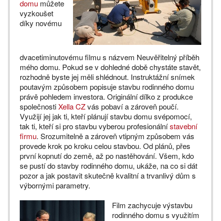
domu
můžete
vyzkoušet
díky novému
dvacetiminutovému filmu s názvem Neuvěřitelný příběh
mého domu. Pokud se v dohledné době chystáte stavět,
rozhodně byste jej měli shlédnout. Instruktážní snímek
poutavým způsobem popisuje stavbu rodinného domu
právě pohledem investora. Originální dílko z produkce
společnosti
Xella CZ
vás pobaví a zároveň poučí.
Využijí jej jak ti, kteří plánují stavbu domu svépomocí,
tak ti, kteří si pro stavbu vyberou profesionální
stavební
firmu
. Srozumitelně a zároveň vtipným způsobem vás
provede krok po kroku celou stavbou. Od plánů, přes
první kopnutí do země, až po nastěhování. Všem, kdo
se pustí do stavby rodinného domu, ukáže, na co si dát
pozor a jak postavit skutečně kvalitní a trvanlivý dům s
výbornými parametry.
Film zachycuje výstavbu
rodinného domu s využitím