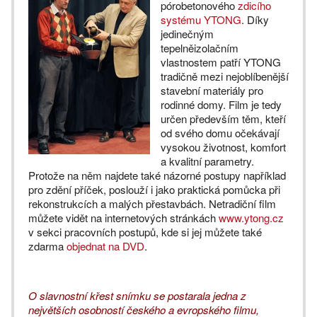
pórobetonového
zdicího
systému YTONG
. Díky
jedinečným
tepelněizolačním
vlastnostem patří YTONG
tradičně mezi nejoblíbenější
stavební materiály pro
rodinné domy. Film je tedy
určen především těm, kteří
od svého domu očekávají
vysokou životnost, komfort
a kvalitní parametry.
Protože na něm najdete také názorné postupy například
pro zdění příček, poslouží i jako praktická pomůcka při
rekonstrukcích a malých přestavbách. Netradiční film
můžete vidět na internetových stránkách
www.ytong.cz
v sekci pracovních postupů, kde si jej můžete také
zdarma
objednat na DVD
.
O slavnostní křest snímku se postarala jedna z
největších osobností českého a evropského filmu,