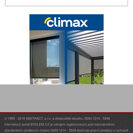
© 1999 - 2019 ABSTRACT, s.r.o. a dodavatelé obsahu. ISSN 1214 - 5548
Internetový portál BYDLENÍ.CZ je zdrojem registrovaným pod mezinárodním
standardním seriálovým číslem ISSN 1214 - 5548 dodržuje právní předpisy o ochraně