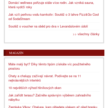
Domácí wellness pořizuje stále více rodin. Jak vzniká sauna,
která vydrží roky
Jak vzít perlivou vodu kamkoliv: Soutěž o 3 lahve Fizz&Go Cool
od SodaStream
Soutěž o voucher na oběd pro dva v Levandulovém údolí
>> všechny články
MAGAZÍN
Máte malý byt? Díky těmto tipům získáte víc použitelného
prostoru
Chaty a chalupy zažívají návrat. Podívejte se na 11
nejkrásnějších interiérů
10 největších výhod hliníkových oken
Jak zařídit terasu? Začněte správným výběrem zahradního
nábytku
Zastávka Vlkov: Chalupa, kam přijedete vlakem až před branku