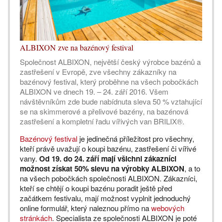
ALBIXON zve na bazénový festival
Společnost ALBIXON, největší český výrobce bazénů a
zastřešení v Evropě, zve všechny zákazníky na
bazénový festival, který proběhne na všech pobočkách
ALBIXON ve dnech 19. – 24. září 2016. Všem
návštěvníkům zde bude nabídnuta sleva 50 % vztahující
se na skimmerové a přelivové bazény, na bazénová
zastřešení a kompletní řadu vířivých van BRILIX®.
Bazénový festival
je jedinečná příležitost pro všechny,
kteří právě uvažují o koupi bazénu, zastřešení či vířivé
vany.
Od 19. do 24. září mají všichni zákazníci
možnost získat 50% slevu na výrobky ALBIXON
, a to
na všech pobočkách společnosti ALBIXON. Zákazníci,
kteří se chtějí o koupi bazénu poradit ještě před
začátkem festivalu, mají možnost vyplnit jednoduchý
online formulář, který naleznou přímo na
webových
stránkách
. Specialista ze společnosti ALBIXON je poté