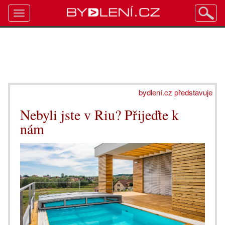
Toggle
navigation
bydlení.cz představuje
Nebyli jste v Riu? Přijeďte k
nám