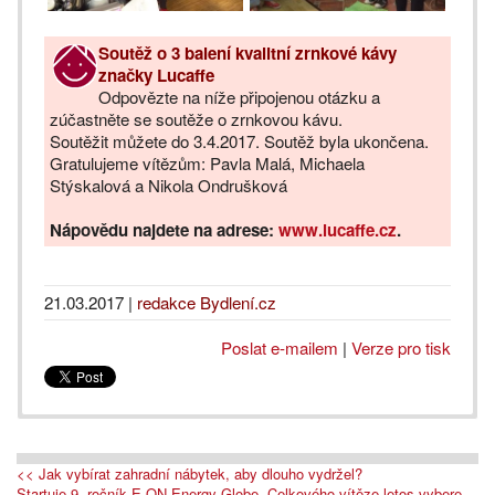
Soutěž o 3 balení kvalitní zrnkové kávy
značky Lucaffe
Odpovězte na níže připojenou otázku a
zúčastněte se soutěže o zrnkovou kávu.
Soutěžit můžete do 3.4.2017. Soutěž byla ukončena.
Gratulujeme vítězům: Pavla Malá, Michaela
Stýskalová a Nikola Ondrušková
Nápovědu najdete na adrese:
www.lucaffe.cz
.
21.03.2017
|
redakce Bydlení.cz
Poslat e-mailem
|
Verze pro tisk
<< Jak vybírat zahradní nábytek, aby dlouho vydržel?
Startuje 9. ročník E.ON Energy Globe. Celkového vítěze letos vybere