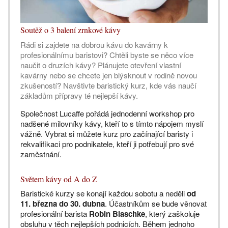
Soutěž o 3 balení zrnkové kávy
Rádi si zajdete na dobrou kávu do kavárny k
profesionálnímu baristovi? Chtěli byste se něco více
naučit o druzích kávy? Plánujete otevření vlastní
kavárny nebo se chcete jen blýsknout v rodině novou
zkušeností? Navštivte baristický kurz, kde vás naučí
základům přípravy té nejlepší kávy.
Společnost Lucaffe pořádá jednodenní workshop pro
nadšené milovníky kávy, kteří to s tímto nápojem myslí
vážně. Vybrat si můžete kurz pro začínající baristy i
rekvalifikaci pro podnikatele, kteří ji potřebují pro své
zaměstnání.
Světem kávy od A do Z
Baristické kurzy se konají každou sobotu a neděli
od
11. března do 30. dubna
. Účastníkům se bude věnovat
profesionální barista
Robin Blaschke
, který zaškoluje
obsluhu v těch nejlepších podnicích. Během jednoho