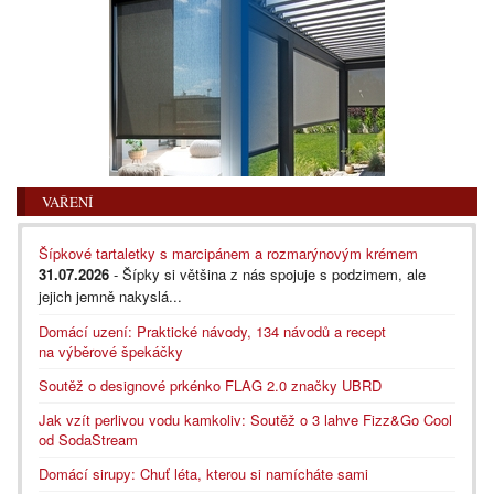
VAŘENÍ
Šípkové tartaletky s marcipánem a rozmarýnovým krémem
31.07.2026
- Šípky si většina z nás spojuje s podzimem, ale
jejich jemně nakyslá...
Domácí uzení: Praktické návody, 134 návodů a recept
na výběrové špekáčky
Soutěž o designové prkénko FLAG 2.0 značky UBRD
Jak vzít perlivou vodu kamkoliv: Soutěž o 3 lahve Fizz&Go Cool
od SodaStream
Domácí sirupy: Chuť léta, kterou si namícháte sami