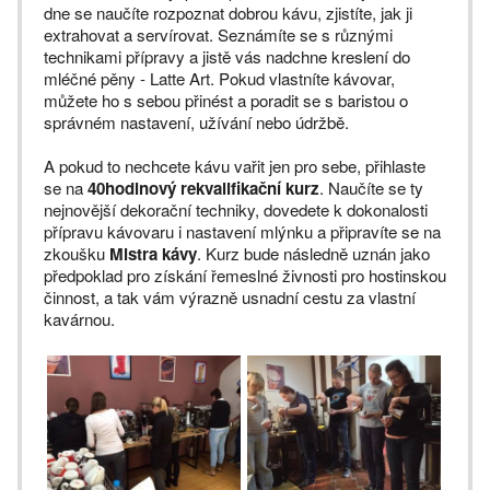
dne se naučíte rozpoznat dobrou kávu, zjistíte, jak ji
extrahovat a servírovat. Seznámíte se s různými
technikami přípravy a jistě vás nadchne kreslení do
mléčné pěny - Latte Art. Pokud vlastníte kávovar,
můžete ho s sebou přinést a poradit se s baristou o
správném nastavení, užívání nebo údržbě.
A pokud to nechcete kávu vařit jen pro sebe, přihlaste
se na
40hodinový rekvalifikační kurz
. Naučíte se ty
nejnovější dekorační techniky, dovedete k dokonalosti
přípravu kávovaru i nastavení mlýnku a připravíte se na
zkoušku
Mistra kávy
. Kurz bude následně uznán jako
předpoklad pro získání řemeslné živnosti pro hostinskou
činnost, a tak vám výrazně usnadní cestu za vlastní
kavárnou.