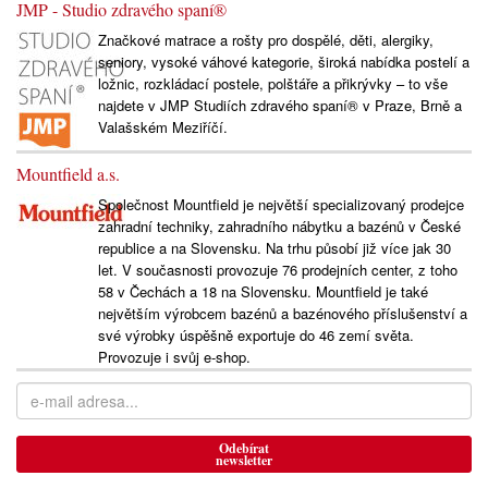
JMP - Studio zdravého spaní®
Značkové matrace a rošty pro dospělé, děti, alergiky,
seniory, vysoké váhové kategorie, široká nabídka postelí a
ložnic, rozkládací postele, polštáře a přikrývky – to vše
najdete v JMP Studiích zdravého spaní® v Praze, Brně a
Valašském Meziříčí.
Mountfield a.s.
Společnost Mountfield je největší specializovaný prodejce
zahradní techniky, zahradního nábytku a bazénů v České
republice a na Slovensku. Na trhu působí již více jak 30
let. V současnosti provozuje 76 prodejních center, z toho
58 v Čechách a 18 na Slovensku. Mountfield je také
největším výrobcem bazénů a bazénového příslušenství a
své výrobky úspěšně exportuje do 46 zemí světa.
Provozuje i svůj e-shop.
Odebírat
newsletter