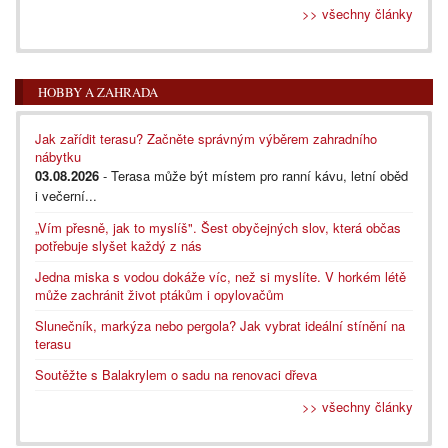
>> všechny články
HOBBY A ZAHRADA
Jak zařídit terasu? Začněte správným výběrem zahradního
nábytku
03.08.2026
- Terasa může být místem pro ranní kávu, letní oběd
i večerní...
„Vím přesně, jak to myslíš". Šest obyčejných slov, která občas
potřebuje slyšet každý z nás
Jedna miska s vodou dokáže víc, než si myslíte. V horkém létě
může zachránit život ptákům i opylovačům
Slunečník, markýza nebo pergola? Jak vybrat ideální stínění na
terasu
Soutěžte s Balakrylem o sadu na renovaci dřeva
>> všechny články