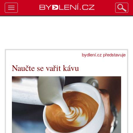
Toggle
navigation
bydlení.cz představuje
Naučte se vařit kávu