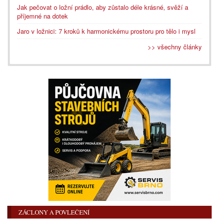
Jak pečovat o ložní prádlo, aby zůstalo déle krásné, svěží a
příjemné na dotek
Jaro v ložnici: 7 kroků k harmonickému prostoru pro tělo i mysl
>> všechny články
ZÁCLONY A POVLEČENÍ