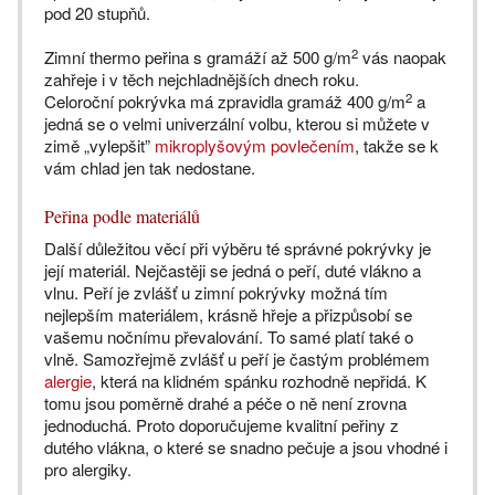
pod 20 stupňů.
2
Zimní thermo peřina s gramáží až 500 g/m
vás naopak
zahřeje i v těch nejchladnějších dnech roku.
2
Celoroční pokrývka má zpravidla gramáž 400 g/m
a
jedná se o velmi univerzální volbu, kterou si můžete v
zimě „vylepšit”
mikroplyšovým povlečením
, takže se k
vám chlad jen tak nedostane.
Peřina podle materiálů
Další důležitou věcí při výběru té správné pokrývky je
její materiál. Nejčastěji se jedná o peří, duté vlákno a
vlnu. Peří je zvlášť u zimní pokrývky možná tím
nejlepším materiálem, krásně hřeje a přizpůsobí se
vašemu nočnímu převalování. To samé platí také o
vlně. Samozřejmě zvlášť u peří je častým problémem
alergie
, která na klidném spánku rozhodně nepřidá. K
tomu jsou poměrně drahé a péče o ně není zrovna
jednoduchá. Proto doporučujeme kvalitní peřiny z
dutého vlákna, o které se snadno pečuje a jsou vhodné i
pro alergiky.