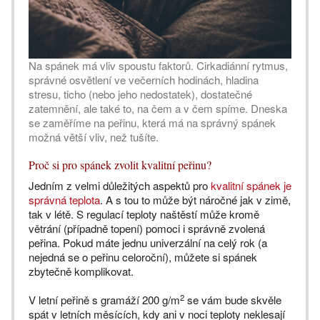
Na spánek má vliv spoustu faktorů. Cirkadiánní rytmus,
správné osvětlení ve večerních hodinách, hladina
stresu, ticho (nebo jeho nedostatek), dostatečné
zatemnění, ale také to, na čem a v čem spíme. Dneska
se zaměříme na peřinu, která má na správný spánek
možná větší vliv, než tušíte.
Proč si pro spánek zvolit kvalitní peřinu?
Jedním z velmi důležitých aspektů pro
kvalitní spánek je
správná teplota
. A s tou to může být náročné jak v zimě,
tak v létě. S regulací teploty naštěstí může kromě
větrání (případně topení) pomoci i správně zvolená
peřina. Pokud máte jednu univerzální na celý rok (a
nejedná se o peřinu celoroční), můžete si spánek
zbytečně komplikovat.
2
V letní peřině s gramáží 200 g/m
se vám bude skvěle
spát v letních měsících, kdy ani v noci teploty neklesají