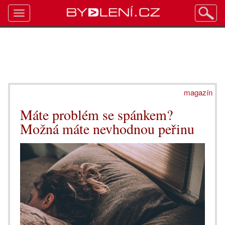
Toggle
navigation
magazín
Máte problém se spánkem?
Možná máte nevhodnou peřinu