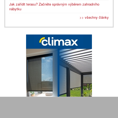
Jak zařídit terasu? Začněte správným výběrem zahradního
nábytku
>> všechny články