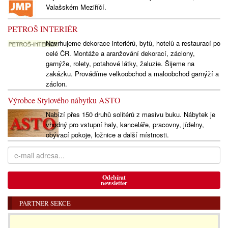
Valašském Meziříčí.
PETROŠ INTERIÉR
Navrhujeme dekorace interiérů, bytů, hotelů a restaurací po
celé ČR. Montáže a aranžování dekorací, záclony,
garnýže, rolety, potahové látky, žaluzie. Šijeme na
zakázku. Provádíme velkoobchod a maloobchod garnýží a
záclon.
Výrobce Stylového nábytku ASTO
Nabízí přes 150 druhů solitérů z masivu buku. Nábytek je
vhodný pro vstupní haly, kanceláře, pracovny, jídelny,
obývací pokoje, ložnice a další místnosti.
Odebírat
newsletter
PARTNER SEKCE