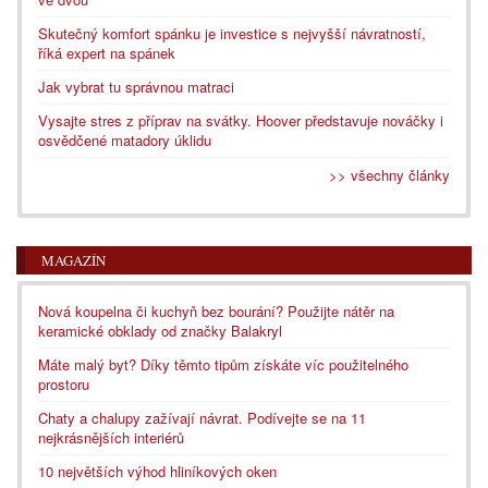
Skutečný komfort spánku je investice s nejvyšší návratností,
říká expert na spánek
Jak vybrat tu správnou matraci
Vysajte stres z příprav na svátky. Hoover představuje nováčky i
osvědčené matadory úklidu
>> všechny články
MAGAZÍN
Nová koupelna či kuchyň bez bourání? Použijte nátěr na
keramické obklady od značky Balakryl
Máte malý byt? Díky těmto tipům získáte víc použitelného
prostoru
Chaty a chalupy zažívají návrat. Podívejte se na 11
nejkrásnějších interiérů
10 největších výhod hliníkových oken