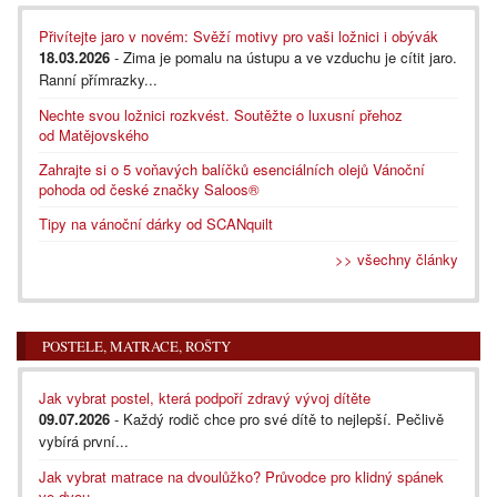
Přivítejte jaro v novém: Svěží motivy pro vaši ložnici i obývák
18.03.2026
- Zima je pomalu na ústupu a ve vzduchu je cítit jaro.
Ranní přímrazky...
Nechte svou ložnici rozkvést. Soutěžte o luxusní přehoz
od Matějovského
Zahrajte si o 5 voňavých balíčků esenciálních olejů Vánoční
pohoda od české značky Saloos®
Tipy na vánoční dárky od SCANquilt
>> všechny články
POSTELE, MATRACE, ROŠTY
Jak vybrat postel, která podpoří zdravý vývoj dítěte
09.07.2026
- Každý rodič chce pro své dítě to nejlepší. Pečlivě
vybírá první...
Jak vybrat matrace na dvoulůžko? Průvodce pro klidný spánek
ve dvou