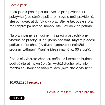
Péče o peřinu
A jak je to s péčí o peřinu? Stejně jako povlečení i
pokrývku (společně s polštářem) byste měli pravidelně,
alespoň dvakrát do roka, vyprat. Stejně tak byste jí praní
měli dopřát po nemoci nebo v létě, kdy se více potíme.
Na praní peřiny se hodí jemný prací prostředek a je
vhodné do pračky už nic jiného nedávat. Abyste předešli
poškození (slehnutí) vláken, nastavte co nejnižší
program ždímání. Praní je ideální na 40 až 60 stupňů.
Pokud si vyberete vhodnou peřinu, o kterou se budete
pečlivě starat, nejen že vám vydrží dlouhé roky, ale
možná se i konečně vyspíte jako „miminko v bavlnce”.
16.03.2023
|
redakce
Poslat e-mailem
|
Verze pro tisk