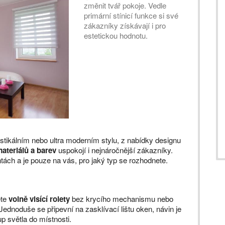
změnit tvář pokoje. Vedle
primární stínicí funkce si své
zákazníky získávají i pro
estetickou hodnotu.
stikálním nebo ultra moderním stylu, z nabídky designu
materiálů a barev
uspokojí i nejnáročnější zákazníky.
tách a je pouze na vás, pro jaký typ se rozhodnete.
ete
volně visící rolety
bez krycího mechanismu nebo
dnoduše se připevní na zasklívací lištu oken, návin je
up světla do místnosti.