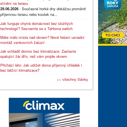
stínění na terasu
29.06.2026
- Současné horké dny dokážou proměnit
příjemnou terasu nebo koutek na...
Jak funguje chytrá domácnost bez složitých
technologií? Seznamte se s TaHoma switch
Máte málo místa nad oknem? Nové řešení usnadní
montáž venkovních žaluzií
Jak ochladit domov bez klimatizace: Zastavte
spalující žár dřív, než vám projde oknem
Přichází léto: Jak udržet doma příjemný chládek i
bez běžící klimatizace?
>> všechny články