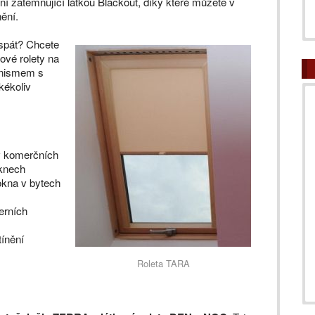
ní zatemňující látkou Blackout, díky které můžete v
ění.
e spát? Chcete
kové rolety na
anismem s
kékoliv
v komerčních
oknech
kna v bytech
erních
tínění
Roleta TARA