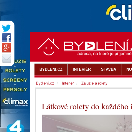
BYDLENI.CZ
INTERIÉR
STAVBA
NO
Bydlení.cz
Interiér
Žaluzie a rolety
Látkové rolety do každého 