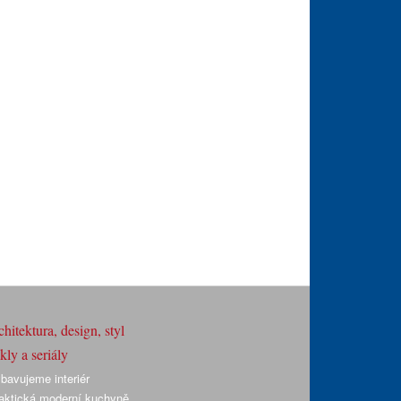
hitektura, design, styl
ly a seriály
bavujeme interiér
aktická moderní kuchyně