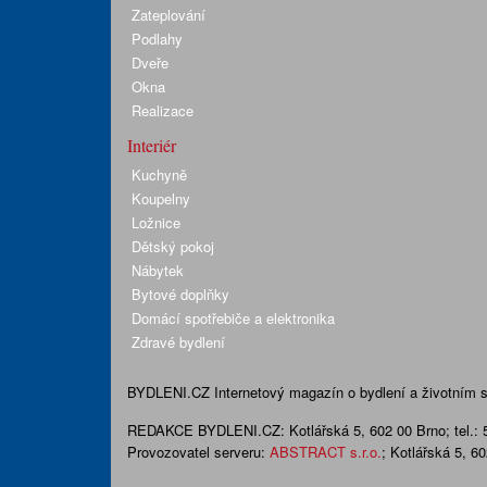
Zateplování
Podlahy
Dveře
Okna
Realizace
Interiér
Kuchyně
Koupelny
Ložnice
Dětský pokoj
Nábytek
Bytové doplňky
Domácí spotřebiče a elektronika
Zdravé bydlení
BYDLENI.CZ
Internetový magazín o bydlení a životním sty
REDAKCE BYDLENI.CZ:
Kotlářská 5, 602 00 Brno;
tel.:
Provozovatel serveru:
ABSTRACT s.r.o.
; Kotlářská 5, 6