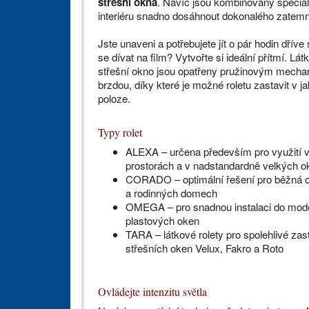
střešní okna
. Navíc jsou kombinovány speciál
interiéru snadno dosáhnout dokonalého zatemn
Jste unaveni a potřebujete jít o pár hodin dřív
se dívat na film? Vytvořte si ideální přítmí. Lát
střešní okno jsou opatřeny pružinovým mech
brzdou, díky které je možné roletu zastavit v ja
poloze.
Typy rolet
ALEXA – určena především pro využití 
prostorách a v nadstandardně velkých 
CORADO – optimální řešení pro běžná o
a rodinných domech
OMEGA – pro snadnou instalaci do mod
plastových oken
TARA – látkové rolety pro spolehlivé zas
střešních oken Velux, Fakro a Roto
Ovládejte intenzitu světla