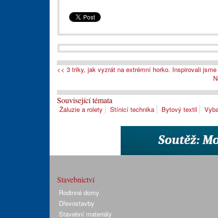
<< 3 triky, jak vyzrát na extrémní horko. Inspirovali jsm
N
Související témata
Žaluzie a rolety
Stínicí technika
Bytový textil
Vyba
Stavebnictví
Rodinné domy
Dřevostavby
Stavební materiály