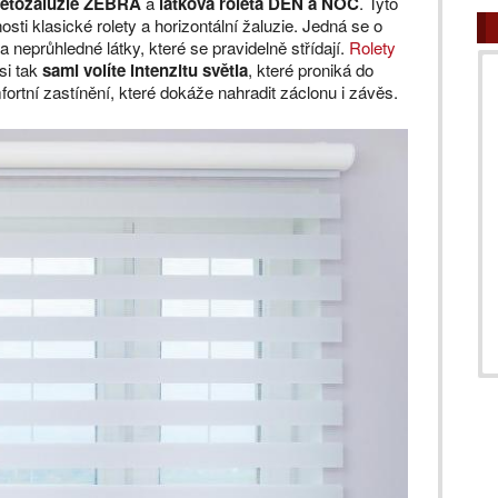
letožalužie ZEBRA
a
látková roleta DEN a NOC
. Tyto
nosti klasické rolety a horizontální žaluzie. Jedná se o
a neprůhledné látky, které se pravidelně střídají.
Rolety
si tak
sami volíte intenzitu světla
, které proniká do
mfortní zastínění, které dokáže nahradit záclonu i závěs.