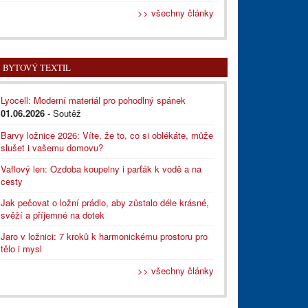
>> všechny články
BYTOVÝ TEXTIL
Lyocell: Moderní materiál pro pohodlný spánek
01.06.2026
- Soutěž
Barvy ložnice 2026: Víte, že to, co si oblékáte, může
slušet i vašemu domovu?
Vaflový len: Ozdoba koupelny i parťák k vodě a na
cesty
Jak pečovat o ložní prádlo, aby zůstalo déle krásné,
svěží a příjemné na dotek
Jaro v ložnici: 7 kroků k harmonickému prostoru pro
tělo i mysl
>> všechny články