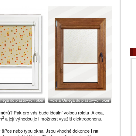
mega do plastových oken
Roleta Omega do plastových oken
změrů
? Pak pro vás bude ideální volbou roleta Alexa,
2
 m
a její výhodou je i možnost využití elektropohonu.
iv šířce nebo typu okna. Jsou vhodné dokonce
i na