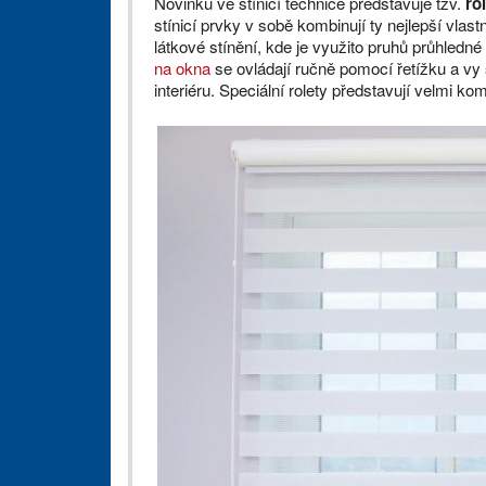
Novinku ve stínicí technice představuje tzv.
ro
stínicí prvky v sobě kombinují ty nejlepší vlast
látkové stínění, kde je využito pruhů průhledné 
na okna
se ovládají ručně pomocí řetížku a vy 
interiéru. Speciální rolety představují velmi ko