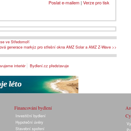
Poslat e-mailem
|
Verze pro tisk
e se ve Středomoří
ová generace markýz pro střešní okna AMZ Solar a AMZ Z-Wave >>
vujeme interiér
Bydlení.cz představuje
Financování bydlení
Arc
Cyk
Investiční bydlení
Hypoteční úvěry
Vy
Stavební spoření
Pr