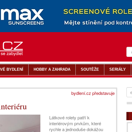
VÉ BYDLENÍ
HOBBY A ZAHRADA
SOUTĚŽE
SERIÁLY
bydlení.cz představuje
interiéru
Látkové rolety patří k
interiérovým prvkům, které
rychle a jednoduše dokážou