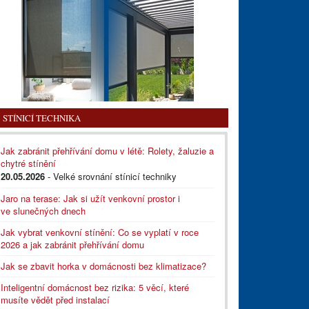
STÍNICÍ TECHNIKA
Jak zabránit přehřívání domu v létě: Rolety, žaluzie a
chytré stínění
20.05.2026
- Velké srovnání stínicí techniky
Jaro na terase: Jak si užít venkovní prostor i
ve slunečných dnech
Jak vybrat venkovní stínění: Co se vyplatí v roce
2026 a jak zabránit přehřívání domu
Jak se zbavit horka v domácnosti bez klimatizace?
Inteligentní domácnost bez rizika: 5 věcí, které
musíte vědět před instalací