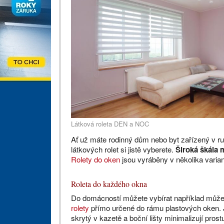
Látková roleta DEN a NOC
Ať už máte rodinný dům nebo byt zařízený v ru
látkových rolet si jistě vyberete.
Široká škála 
Rolety do oken
jsou vyráběny v několika varian
Roleta do každého okna
Do domácností můžete vybírat například můž
rolety
přímo určené do rámu plastových oken. Je
skrytý v kazetě a boční lišty minimalizují prost