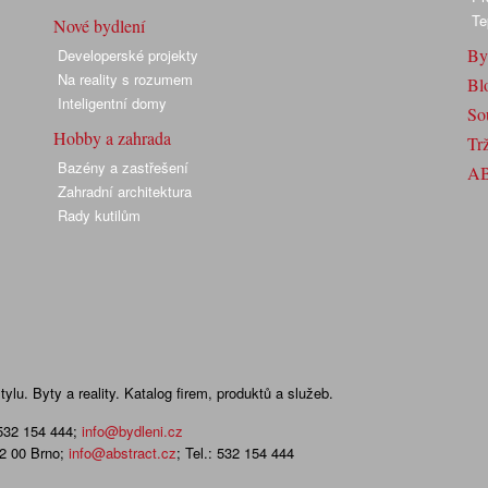
Te
Nové bydlení
By
Developerské projekty
Na reality s rozumem
Bl
Inteligentní domy
So
Hobby a zahrada
Trž
Bazény a zastřešení
A
Zahradní architektura
Rady kutilům
lu. Byty a reality. Katalog firem, produktů a služeb.
 532 154 444
;
info@bydleni.cz
02 00 Brno;
info@abstract.cz
; Tel.: 532 154 444