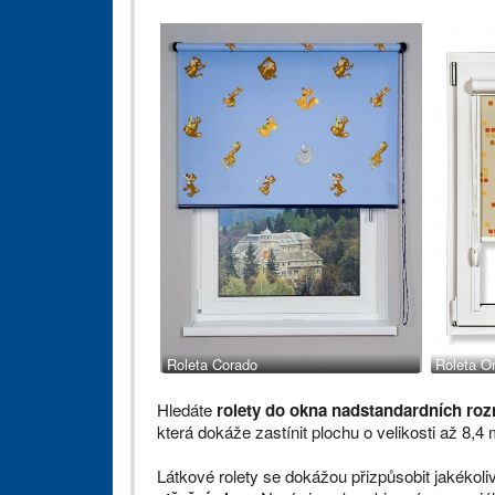
Roleta Corado
Roleta O
Hledáte
rolety do okna nadstandardních ro
která dokáže zastínit plochu o velikosti až 8,4
Látkové rolety se dokážou přizpůsobit jakékol