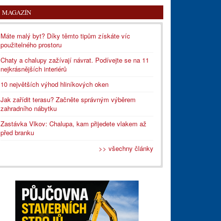
MAGAZÍN
Máte malý byt? Díky těmto tipům získáte víc
použitelného prostoru
Chaty a chalupy zažívají návrat. Podívejte se na 11
nejkrásnějších interiérů
10 největších výhod hliníkových oken
Jak zařídit terasu? Začněte správným výběrem
zahradního nábytku
Zastávka Vlkov: Chalupa, kam přijedete vlakem až
před branku
>> všechny články