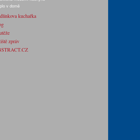
plo v domě
dlínkova kuchařka
og
utěže
iště zpráv
BSTRACT.CZ