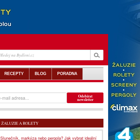
RECEPTY
BLOG
PORADNA
Odebírat
newsletter
ŽALUZIE A ROLETY
Slunečník, markýza nebo pergola? Jak vybrat ideální