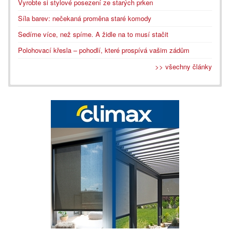
Vyrobte si stylové posezení ze starých prken
Síla barev: nečekaná proměna staré komody
Sedíme více, než spíme. A židle na to musí stačit
Polohovací křesla – pohodlí, které prospívá vašim zádům
>> všechny články