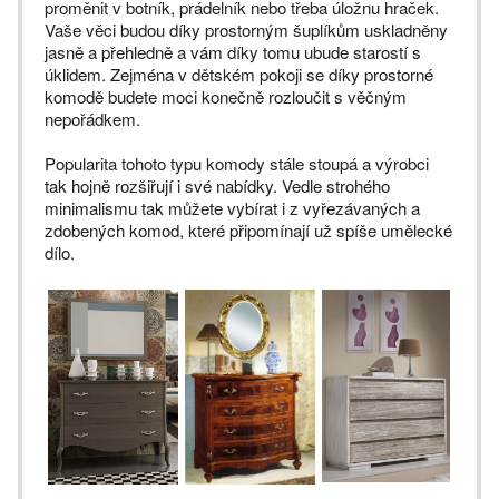
proměnit v botník, prádelník nebo třeba úložnu hraček.
Vaše věci budou díky prostorným šuplíkům uskladněny
jasně a přehledně a vám díky tomu ubude starostí s
úklidem. Zejména v dětském pokoji se díky prostorné
komodě budete moci konečně rozloučit s věčným
nepořádkem.
Popularita tohoto typu komody stále stoupá a výrobci
tak hojně rozšiřují i své nabídky. Vedle strohého
minimalismu tak můžete vybírat i z vyřezávaných a
zdobených komod, které připomínají už spíše umělecké
dílo.