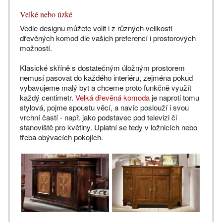
Velké nebo úzké
Vedle designu můžete volit i z různých velikostí
dřevěných komod dle vašich preferencí i prostorových
možností.
Klasické skříně s dostatečným úložným prostorem
nemusí pasovat do každého interiéru, zejména pokud
vybavujeme malý byt a chceme proto funkčně využít
každý centimetr.
Velká dřevěná komoda
je naproti tomu
stylová, pojme spoustu věcí, a navíc poslouží i svou
vrchní častí - např. jako podstavec pod televizi či
stanoviště pro květiny. Uplatní se tedy v ložnicích nebo
třeba obývacích pokojích.