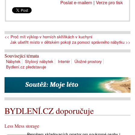
Poslat e-mailem
|
Verze pro tisk
<< Proč mít výklop v horních skříňkách v kuchyni
Jak ušetřit místo v dětském pokoji za pomoci správného nábytku >>
Související témata
Nábytek
Stylový nábytek
Interiér
Úložné prostory
Bydlení.cz představuje
BYDLENÍ.CZ doporučuje
Less Mess storage
Pronájem skladovacích prostor pro soukromé osoby i