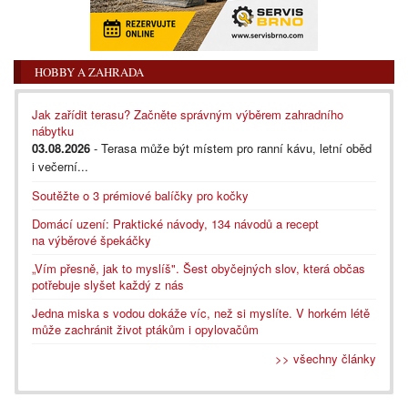
HOBBY A ZAHRADA
Jak zařídit terasu? Začněte správným výběrem zahradního
nábytku
03.08.2026
- Terasa může být místem pro ranní kávu, letní oběd
i večerní...
Soutěžte o 3 prémiové balíčky pro kočky
Domácí uzení: Praktické návody, 134 návodů a recept
na výběrové špekáčky
„Vím přesně, jak to myslíš". Šest obyčejných slov, která občas
potřebuje slyšet každý z nás
Jedna miska s vodou dokáže víc, než si myslíte. V horkém létě
může zachránit život ptákům i opylovačům
>> všechny články