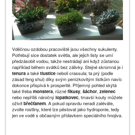
Vděčnou ozdobou pracoviště jsou všechny sukulenty.
Potřebují sice dostatek světla, ale jejich listy se umí
předzásobit vodou, takže nestrádají ani když zůstanou
například během svátků bez zálivky. Stejné skromná je i
tenura
a také
tlustice
neboli crassula; ta prý (podle
zásad feng shui) díky svým penízkovitým lístkům navíc
dokonce přispívá k prosperitě. Příjemný pohled skýtá
také třeba
monstera
, různé
fikusy
,
šáchor
,
zelenec
nebo nepříliš náročný
lopatkovec
, tmavší kouty můžete
oživit
břečťanem
. A pokud opravdu neradi zaléváte,
zvolte rostliny, které lze pěstovat jako hydroponie, tedy
jen ve vodě s občasným přídavkem speciálního hnojiva.