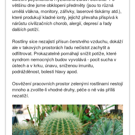
většinu dne jsme obklopeni předměty (jsou to různá
umělá vlákna, monitory, zářivky, laserové tiskárny atd.),
které produkují kladné ionty, jejichž převaha přispívá k
nárůstu civilizačních chorob, alergií, depresí a řady
dalších potíží.
Rostliny sice nezajistí přísun čerstvého vzduchu, dokáží
ale v takových prostorách řadu nečistot zachytit a
odfiltrovat. Prokazatelně pomáhají snížit potíže, které
syndrom nemocných budov vyvolává - pocit sucha v
ústech a v krku, únavu, sníženou imunitu,
podrážděnost, bolesti hlavy apod.
Osvěžení pracovních prostor zelenými rostlinami nestojí
mnoho a zvolíte-li vhodné druhy, péče o ně vás příliš
nezatíží.