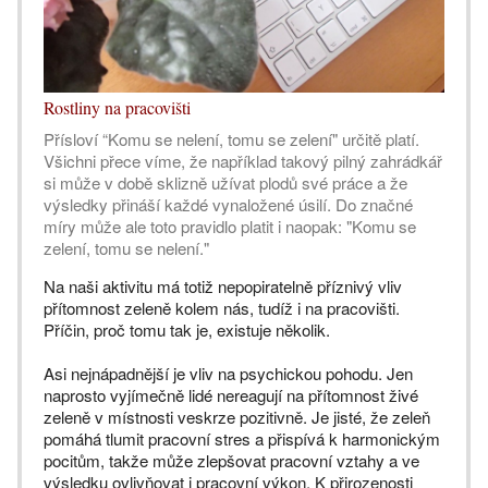
Rostliny na pracovišti
Přísloví “Komu se nelení, tomu se zelení" určitě platí.
Všichni přece víme, že například takový pilný zahrádkář
si může v době sklizně užívat plodů své práce a že
výsledky přináší každé vynaložené úsilí. Do značné
míry může ale toto pravidlo platit i naopak: "Komu se
zelení, tomu se nelení."
Na naši aktivitu má totiž nepopiratelně příznivý vliv
přítomnost zeleně kolem nás, tudíž i na pracovišti.
Příčin, proč tomu tak je, existuje několik.
Asi nejnápadnější je vliv na psychickou pohodu. Jen
naprosto vyjímečně lidé nereagují na přítomnost živé
zeleně v místnosti veskrze pozitivně. Je jisté, že zeleň
pomáhá tlumit pracovní stres a přispívá k harmonickým
pocitům, takže může zlepšovat pracovní vztahy a ve
výsledku ovlivňovat i pracovní výkon. K přirozenosti