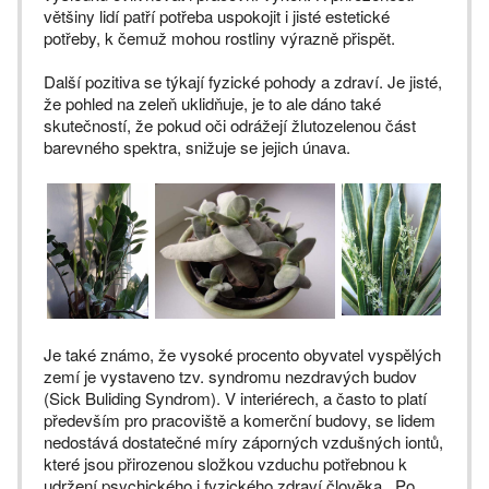
většiny lidí patří potřeba uspokojit i jisté estetické
potřeby, k čemuž mohou rostliny výrazně přispět.
Další pozitiva se týkají fyzické pohody a zdraví. Je jisté,
že pohled na zeleň uklidňuje, je to ale dáno také
skutečností, že pokud oči odrážejí žlutozelenou část
barevného spektra, snižuje se jejich únava.
Je také známo, že vysoké procento obyvatel vyspělých
zemí je vystaveno tzv. syndromu nezdravých budov
(Sick Buliding Syndrom). V interiérech, a často to platí
především pro pracoviště a komerční budovy, se lidem
nedostává dostatečné míry záporných vzdušných iontů,
které jsou přirozenou složkou vzduchu potřebnou k
udržení psychického i fyzického zdraví člověka. Po