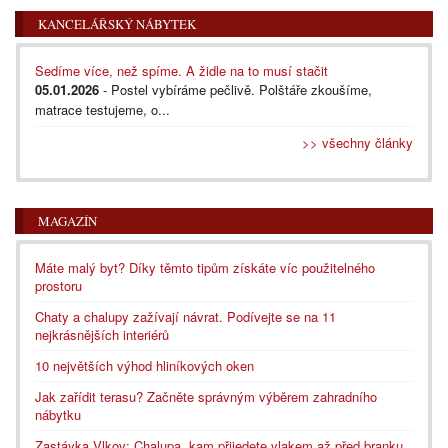
KANCELÁŘSKÝ NÁBYTEK
Sedíme více, než spíme. A židle na to musí stačit
05.01.2026
- Postel vybíráme pečlivě. Polštáře zkoušíme,
matrace testujeme, o...
>> všechny články
MAGAZÍN
Máte malý byt? Díky těmto tipům získáte víc použitelného
prostoru
Chaty a chalupy zažívají návrat. Podívejte se na 11
nejkrásnějších interiérů
10 největších výhod hliníkových oken
Jak zařídit terasu? Začněte správným výběrem zahradního
nábytku
Zastávka Vlkov: Chalupa, kam přijedete vlakem až před branku