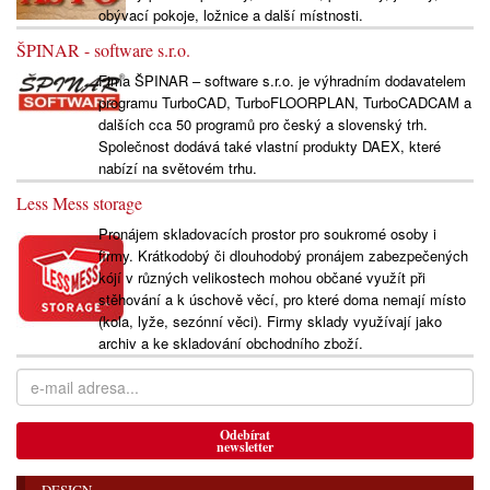
obývací pokoje, ložnice a další místnosti.
ŠPINAR - software s.r.o.
Fima ŠPINAR – software s.r.o. je výhradním dodavatelem
programu TurboCAD, TurboFLOORPLAN, TurboCADCAM a
dalších cca 50 programů pro český a slovenský trh.
Společnost dodává také vlastní produkty DAEX, které
nabízí na světovém trhu.
Less Mess storage
Pronájem skladovacích prostor pro soukromé osoby i
firmy. Krátkodobý či dlouhodobý pronájem zabezpečených
kójí v různých velikostech mohou občané využít při
stěhování a k úschově věcí, pro které doma nemají místo
(kola, lyže, sezónní věci). Firmy sklady využívají jako
archiv a ke skladování obchodního zboží.
Odebírat
newsletter
DESIGN