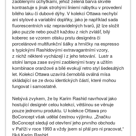
zaoblenými úchytkami, jehož zelená barva skvěle
kontrastuje s jinak strohými liniemi nábytku v provedení
bílého laku či dubové dýhy. V kolekci Ottawa nechybí
ani stylové a variabilní doplňky, jako je například sada
fluorescentních váz nepravidelných tvarů, již lze složit
jako puzzle nebo použít každou z nich zvlášť, bílý
koberec se vzorem otisku prstu designéra či
porcelánové multifunkční šálky a hrníčky na espresso
s typickými Rashidovými extravagantními vzory,
z nichž některé vycházejí i z jeho tetování. Lustr a
stolní lampa zase svými zaoblenými tvary a užitím
kombinace oranžové a bílé evokují retro styl šedesátých
let. Kolekci Ottawa uzavírá černobílá oválná mísa
skládající se ze dvou identických částí, které mohou
fungovat i samostatně.
Nebývá zvykem, že by Karim Rashid navrhoval jako
hostující designér celou kolekci, většinou se věnuje
pouze jednomu produktu. U kolekce Ottawa pro
BoConcept však udělal čestnou výjimku. „Značku
BoConcept sleduji od otevření jeho prvního obchodu
v Paříži v roce 1993 a vždy jsem si přál pro ni pracovat,“
říká Karim Rashid.