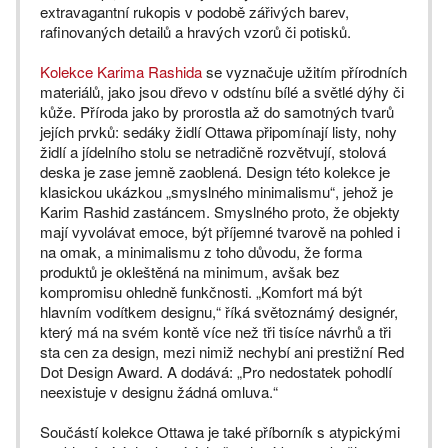
extravagantní rukopis v podobě zářivých barev,
rafinovaných detailů a hravých vzorů či potisků.
Kolekce Karima Rashida
se vyznačuje užitím přírodních
materiálů, jako jsou dřevo v odstínu bílé a světlé dýhy či
kůže. Příroda jako by prorostla až do samotných tvarů
jejích prvků: sedáky židlí Ottawa připomínají listy, nohy
židlí a jídelního stolu se netradičně rozvětvují, stolová
deska je zase jemně zaoblená. Design této kolekce je
klasickou ukázkou „smyslného minimalismu“, jehož je
Karim Rashid zastáncem. Smyslného proto, že objekty
mají vyvolávat emoce, být příjemné tvarově na pohled i
na omak, a minimalismu z toho důvodu, že forma
produktů je okleštěná na minimum, avšak bez
kompromisu ohledně funkčnosti. „Komfort má být
hlavním vodítkem designu,“ říká světoznámý designér,
který má na svém kontě více než tři tisíce návrhů a tři
sta cen za design, mezi nimiž nechybí ani prestižní Red
Dot Design Award. A dodává: „Pro nedostatek pohodlí
neexistuje v designu žádná omluva.“
Součástí kolekce Ottawa je také příborník s atypickými