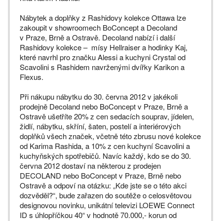
Nábytek a doplňky z Rashidovy kolekce Ottawa lze
zakoupit v showroomech BoConcept a Decoland
v Praze, Brně a Ostravě. Decoland nabízí i další
Rashidovy kolekce – mísy Hellraiser a hodinky Kaj,
které navrhl pro značku Alessi a kuchyni Crystal od
Scavolini s Rashidem navrženými dvířky Karikon a
Flexus.
Při nákupu nábytku do 30. června 2012 v jakékoli
prodejně Decoland nebo BoConcept v Praze, Brně a
Ostravě ušetříte 20% z cen sedacích souprav, jídelen,
židlí, nábytku, skříní, šaten, postelí a interiérových
doplňků všech značek, včetně této zbrusu nové kolekce
od Karima Rashida, a 10% z cen kuchyní Scavolini a
kuchyňských spotřebičů. Navíc každý, kdo se do 30.
června 2012 dostaví na některou z prodejen
DECOLAND nebo BoConcept v Praze, Brně nebo
Ostravě a odpoví na otázku: „Kde jste se o této akci
dozvěděl?“, bude zařazen do soutěže o celosvětovou
designovou novinku, unikátní televizi LOEWE Connect
ID s úhlopříčkou 40“ v hodnotě 70.000,- korun od