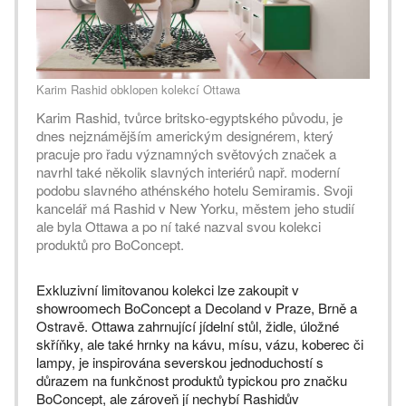
Karim Rashid obklopen kolekcí Ottawa
Karim Rashid, tvůrce britsko-egyptského původu, je
dnes nejznámějším americkým designérem, který
pracuje pro řadu významných světových značek a
navrhl také několik slavných interiérů např. moderní
podobu slavného athénského hotelu Semiramis. Svoji
kancelář má Rashid v New Yorku, městem jeho studií
ale byla Ottawa a po ní také nazval svou kolekci
produktů pro BoConcept.
Exkluzivní limitovanou kolekci lze zakoupit v
showroomech BoConcept a Decoland v Praze, Brně a
Ostravě. Ottawa zahrnující jídelní stůl, židle, úložné
skříňky, ale také hrnky na kávu, mísu, vázu, koberec či
lampy, je inspirována severskou jednoduchostí s
důrazem na funkčnost produktů typickou pro značku
BoConcept, ale zároveň jí nechybí Rashidův