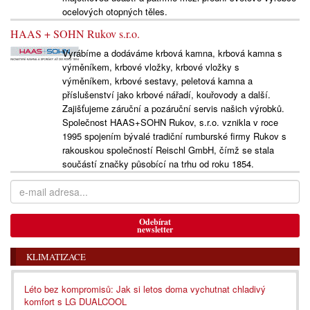
ocelových otopných těles.
HAAS + SOHN Rukov s.r.o.
Vyrábíme a dodáváme krbová kamna, krbová kamna s
výměníkem, krbové vložky, krbové vložky s
výměníkem, krbové sestavy, peletová kamna a
příslušenství jako krbové nářadí, kouřovody a další.
Zajišťujeme záruční a pozáruční servis našich výrobků.
Společnost HAAS+SOHN Rukov, s.r.o. vznikla v roce
1995 spojením bývalé tradiční rumburské firmy Rukov s
rakouskou společností Reischl GmbH, čímž se stala
součástí značky působící na trhu od roku 1854.
Odebírat
newsletter
KLIMATIZACE
Léto bez kompromisů: Jak si letos doma vychutnat chladivý
komfort s LG DUALCOOL