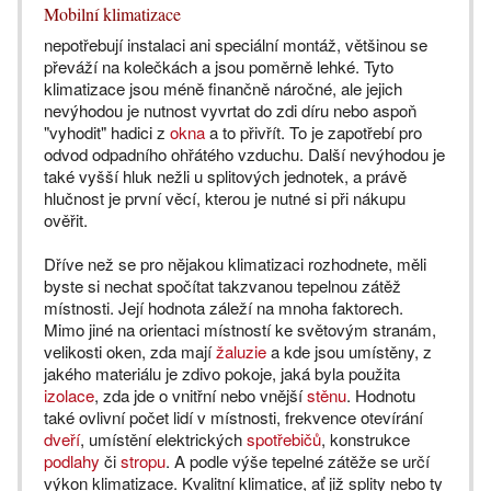
Mobilní klimatizace
nepotřebují instalaci ani speciální montáž, většinou se
převáží na kolečkách a jsou poměrně lehké. Tyto
klimatizace jsou méně finančně náročné, ale jejich
nevýhodou je nutnost vyvrtat do zdi díru nebo aspoň
"vyhodit" hadici z
okna
a to přivřít. To je zapotřebí pro
odvod odpadního ohřátého vzduchu. Další nevýhodou je
také vyšší hluk nežli u splitových jednotek, a právě
hlučnost je první věcí, kterou je nutné si při nákupu
ověřit.
Dříve než se pro nějakou klimatizaci rozhodnete, měli
byste si nechat spočítat takzvanou tepelnou zátěž
místnosti. Její hodnota záleží na mnoha faktorech.
Mimo jiné na orientaci místností ke světovým stranám,
velikosti oken, zda mají
žaluzie
a kde jsou umístěny, z
jakého materiálu je zdivo pokoje, jaká byla použita
izolace
, zda jde o vnitřní nebo vnější
stěnu
. Hodnotu
také ovlivní počet lidí v místnosti, frekvence otevírání
dveří
, umístění elektrických
spotřebičů
, konstrukce
podlahy
či
stropu
. A podle výše tepelné zátěže se určí
výkon klimatizace. Kvalitní klimatice, ať již splity nebo ty