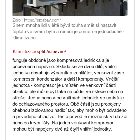
Zdroj: https://pixabay.com/
Snem mnoha lidí v létě bývá touha smět si nastavit
teplotu ve svém bytě a řešení je poměrně jednoduché -
klimatizace.
Klimatizace
split /napevno/
funguje obdobně jako kompresová lednička a je
připevněna napevno. Skládá se ze dvou dílů, vnitřní
jednotka obsahuje výparník a ventilátor, venkovní zase
kompresor, kondenzátor a další komponenty. Vnější
jednotka - kompresor je umístěn ve venkovní části
objektu, ale může být také na půdě, ve sklepě nebo na
střeše. Jedna nebo více vnitřních jednotek se umísťuje
do ochlazovaného prostoru. Obě části jsou propojeny
ohebnou izolovanou hadicí tak, aby mohlo být odváděno
a přiváděno chladivo. Tento přívod je možné skrýt do zdi
nebo do krycí lišty. Na jeden venkovní kompresor
mohou být napojeny dvě až čtyři vnitřní jednotky.