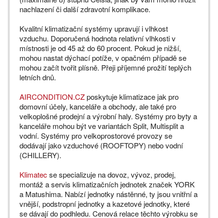
nachlazení či další zdravotní komplikace.
Kvalitní klimatizační systémy upravují i vlhkost
vzduchu. Doporučená hodnota relativní vlhkosti v
místnosti je od 45 až do 60 procent. Pokud je nižší,
mohou nastat dýchací potíže, v opačném případě se
mohou začít tvořit plísně. Přeji příjemné prožití teplých
letních dnů.
AIRCONDITION.CZ
poskytuje klimatizace jak pro
domovní účely, kanceláře a obchody, ale také pro
velkoplošné prodejní a výrobní haly. Systémy pro byty a
kanceláře mohou být ve variantách Split, Multisplit a
vodní. Systémy pro velkoprostorové provozy se
dodávají jako vzduchové (ROOFTOPY) nebo vodní
(CHILLERY).
Klimatec
se specializuje na dovoz, vývoz, prodej,
montáž a servis klimatizačních jednotek značek YORK
a Matushima. Nabízí jednotky nástěnné, ty jsou vnitřní a
vnější, podstropní jednotky a kazetové jednotky, které
se dávají do podhledu. Cenová relace těchto výrobku se