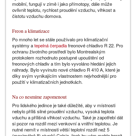
mobilní, fungují v zimě i jako přímotopy, dále může
ovlivnit teplotu, rychlost proudění vzduchu, vlhkost a
čistotu vzduchu domova.
Freon a klimatizace
Po mnoho let se stále používalo pro klimatizační
systémy a
tepelná čerpadla
freonové chladivo R 22. Pro
ochranu životního prostředí bylo Montrealským
protokolem rozhodnuto postupné upouštění od
freonových chladiv a tím bylo vyvoláno hledání jejich
náhrady. Bylo vyvinuto nové chladivo R 410 A, které je
díky svým vynikajícím vlastnostem nejvhodnější pro
použití v klimatizačních jednotkách.
Na co nesmíme zapomenout
Pro lidského jedince je také důležité, aby v místnosti
nebylo příliš silné proudění vzduchu, vysoká teplota
vduchu a přílišná vlhkost vzduchu. Také je zapotřebí dát
si pozor na rozdíl mezi venkovní a vnitřní teplotou. Je
nutné nemít v místnosti větší teplotní rozdíl než 5
(maximálně 8) stupňů Celsia, jinak by vám mohlo hrozit