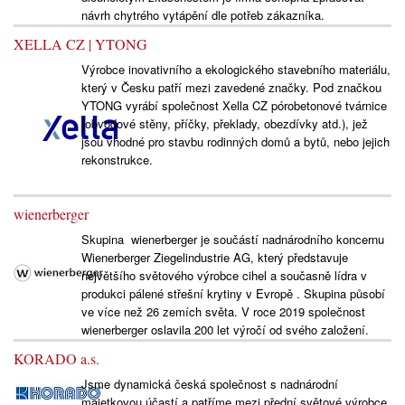
návrh chytrého vytápění dle potřeb zákazníka.
XELLA CZ | YTONG
Výrobce inovativního a ekologického stavebního materiálu,
který v Česku patří mezi zavedené značky. Pod značkou
YTONG vyrábí společnost Xella CZ pórobetonové tvárnice
(obvodové stěny, příčky, překlady, obezdívky atd.), jež
jsou vhodné pro stavbu rodinných domů a bytů, nebo jejich
rekonstrukce.
wienerberger
Skupina wienerberger je součástí nadnárodního koncernu
Wienerberger Ziegelindustrie AG, který představuje
největšího světového výrobce cihel a současně lídra v
produkci pálené střešní krytiny v Evropě . Skupina působí
ve více než 26 zemích světa. V roce 2019 společnost
wienerberger oslavila 200 let výročí od svého založení.
KORADO a.s.
Jsme dynamická česká společnost s nadnárodní
majetkovou účastí a patříme mezi přední světové výrobce