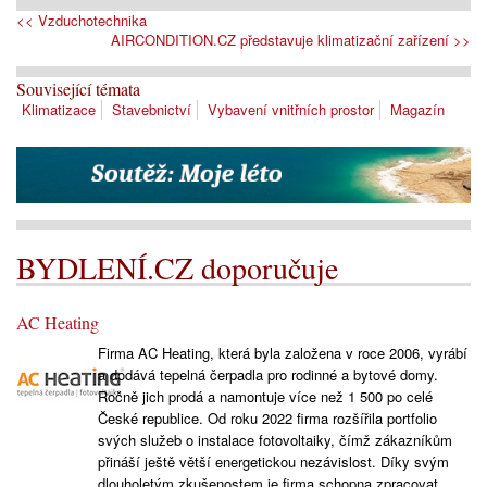
<< Vzduchotechnika
AIRCONDITION.CZ představuje klimatizační zařízení >>
Související témata
Klimatizace
Stavebnictví
Vybavení vnitřních prostor
Magazín
BYDLENÍ.CZ doporučuje
AC Heating
Firma AC Heating, která byla založena v roce 2006, vyrábí
a dodává tepelná čerpadla pro rodinné a bytové domy.
Ročně jich prodá a namontuje více než 1 500 po celé
České republice. Od roku 2022 firma rozšířila portfolio
svých služeb o instalace fotovoltaiky, čímž zákazníkům
přináší ještě větší energetickou nezávislost. Díky svým
dlouholetým zkušenostem je firma schopna zpracovat