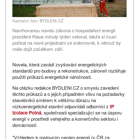
Ilustrační foto: BYDLENI.CZ
Navrhovanou novelu zákona o hospodaření energií
prezident Klaus minulý týden vetoval, takže si musí
počkat na nové projednání ve sněmovně, k němuž by
mělo dojít začátkem září.
Novela, která zavádí zvyšování energetických
standardů pro budovy a rekonstrukce, zároveň rozšiřuje
použití průkazů energetické náročnosti.
Na otázku redakce BYDLENI.CZ o smyslu zavedení
těchto průkazů a o jejich případném vlivu na požadavky
stavebníků směrem k většímu důrazu na
nízkoenergetické stavění odpovídali odborníci z
IP
Izolace Polná
, společnosti specializující se na úsporu
energií v prostředí veřejného a komerčního sektoru i
domácností.
"Vzhledem k rostoucím cenám energií (v ČR za