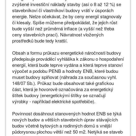
zvýšené investiční náklady stavby (asi o 8 až 12 %) se
stavebníkovi či vlastníkovi budovy vrátí v úsporách
energie. Nelze očekávat, že by ceny energií stagnovaly
či klesaly. Spíše můžeme předpokládat, že jejich růst
bude vyšší než průměrná inflace (a vyšší než třeba
ceny stavebních prací). Návratnost vložených
prostředků bude tedy kratší.
Obsah a formu průkazu energetické náročnosti budovy
předepisuje prováděcí vyhláška k zákonu o hospodaření
energií, která bude teprve vydána a která teprve stanoví
výpočet a podobu PENB a hodnoty ENB, které budou
muset budovy splňovat (náhrada za současnou vyhl.
148/07 Sb.). Průkaz bude obsahovat také grafickou
část, která je hovorově označována za energetický
štítek budovy (energetickými štítky se označují
výrobky - například elektrické spotřebiče).
Povinnost dosáhnout stanovených hodnot ENB se týká
nových budov a větších stavebních úprav stávajících
budov včetně bytových a rodinných domů s vnější
půdorysnou plochou větší než 50 m2. Netýká se staveb