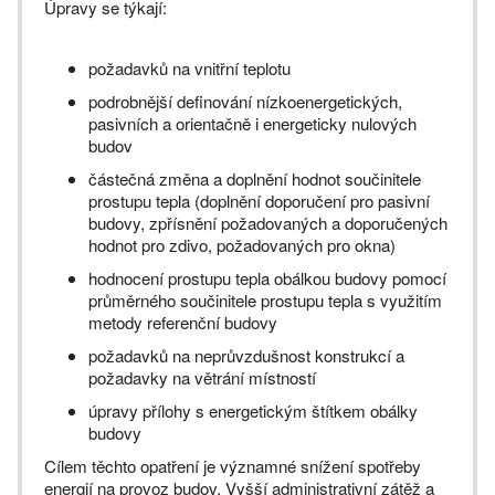
Úpravy se týkají:
požadavků na vnitřní teplotu
podrobnější definování nízkoenergetických,
pasivních a orientačně i energeticky nulových
budov
částečná změna a doplnění hodnot součinitele
prostupu tepla (doplnění doporučení pro pasivní
budovy, zpřísnění požadovaných a doporučených
hodnot pro zdivo, požadovaných pro okna)
hodnocení prostupu tepla obálkou budovy pomocí
průměrného součinitele prostupu tepla s využitím
metody referenční budovy
požadavků na neprůvzdušnost konstrukcí a
požadavky na větrání místností
úpravy přílohy s energetickým štítkem obálky
budovy
Cílem těchto opatření je významné snížení spotřeby
energií na provoz budov. Vyšší administrativní zátěž a