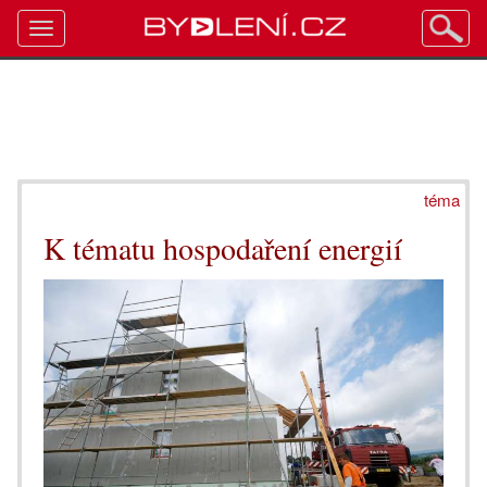
Toggle
navigation
téma
K tématu hospodaření energií