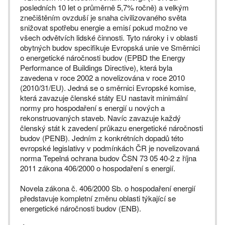
posledních 10 let o průměrně 5,7% ročně) a velkým
znečištěním ovzduší je snaha civilizovaného světa
snižovat spotřebu energie a emisí pokud možno ve
všech odvětvích lidské činnosti. Tyto nároky i v oblasti
obytných budov specifikuje Evropská unie ve Směrnici
o energetické náročnosti budov (EPBD the Energy
Performance of Buildings Directive), která byla
zavedena v roce 2002 a novelizována v roce 2010
(2010/31/EU). Jedná se o směrnici Evropské komise,
která zavazuje členské státy EU nastavit minimální
normy pro hospodaření s energií u nových a
rekonstruovaných staveb. Navíc zavazuje každý
členský stát k zavedení průkazu energetické náročnosti
budov (PENB). Jedním z konkrétních dopadů této
evropské legislativy v podmínkách ČR je novelizovaná
norma Tepelná ochrana budov ČSN 73 05 40-2 z října
2011 zákona 406/2000 o hospodaření s energií.
Novela zákona č. 406/2000 Sb. o hospodaření energií
představuje kompletní změnu oblasti týkající se
energetické náročnosti budov (ENB).