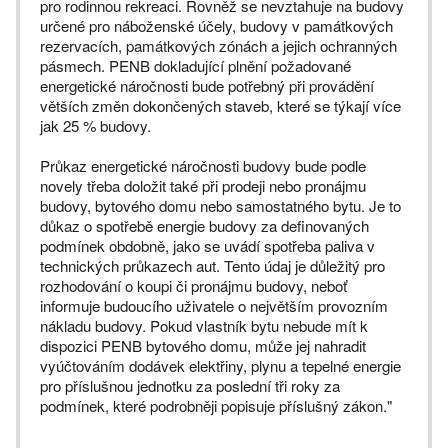
pro rodinnou rekreaci. Rovněž se nevztahuje na budovy
určené pro náboženské účely, budovy v památkových
rezervacích, památkových zónách a jejich ochranných
pásmech. PENB dokladující plnění požadované
energetické náročnosti bude potřebný při provádění
větších změn dokončených staveb, které se týkají více
jak 25 % budovy.
Průkaz energetické náročnosti budovy bude podle
novely třeba doložit také při prodeji nebo pronájmu
budovy, bytového domu nebo samostatného bytu. Je to
důkaz o spotřebě energie budovy za definovaných
podmínek obdobně, jako se uvádí spotřeba paliva v
technických průkazech aut. Tento údaj je důležitý pro
rozhodování o koupi či pronájmu budovy, neboť
informuje budoucího uživatele o největším provozním
nákladu budovy. Pokud vlastník bytu nebude mít k
dispozici PENB bytového domu, může jej nahradit
vyúčtováním dodávek elektřiny, plynu a tepelné energie
pro příslušnou jednotku za poslední tři roky za
podmínek, které podrobněji popisuje příslušný zákon."