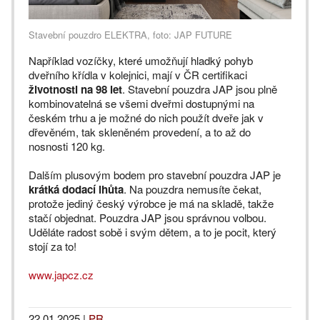
Stavební pouzdro ELEKTRA, foto: JAP FUTURE
Například vozíčky, které umožňují hladký pohyb
dveřního křídla v kolejnici, mají v ČR certifikaci
životnosti na 98 let
. Stavební pouzdra JAP jsou plně
kombinovatelná se všemi dveřmi dostupnými na
českém trhu a je možné do nich použít dveře jak v
dřevěném, tak skleněném provedení, a to až do
nosnosti 120 kg.
Dalším plusovým bodem pro stavební pouzdra JAP je
krátká dodací lhůta
. Na pouzdra nemusíte čekat,
protože jediný český výrobce je má na skladě, takže
stačí objednat. Pouzdra JAP jsou správnou volbou.
Uděláte radost sobě i svým dětem, a to je pocit, který
stojí za to!
www.japcz.cz
22.01.2025
|
PR