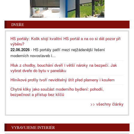
DVEŘE
HS portály: Kolik stojí kvalitní HS portál a na co si dát pozor při
výběru?
22.06.2026
- HS portály patří mezi nejžádanější řešení
moderních novostaveb i...
Hluk z chodby, bouchání dveří i větší nároky na bezpečí. Jak
vybrat dveře do bytu v paneláku
Hliníkové profily tvoří neviditelný štít před plameny i kouřem
Chytré kliky jako součást moderního bydlení: pohodlí,
bezpečnost a přístup bez klíčů
>> všechny články
VYBAVUJEME INTERIÉR