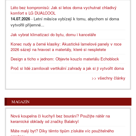
Léto bez kompromisů: Jak si letos doma vychutnat chladivý
komfort s LG DUALCOOL
14.07.2026
- Letní měsíce vybízejí k tomu, abychom si doma
vytvořili příjemné...
Jak vybrat klimatizaci do bytu, domu i kanceláře
Konec nudy a černé klasiky: Akustické lamelové panely v roce
2026 sázejí na hravost a materiály, které si nespletete
Design a ticho v jednom: Objevte kouzlo materiálu Echoblock
Proč si lidé zamilovali vertikální zahrady a jak si ji vytvořit doma
>> všechny články
MAGAZÍN
Nová koupelna či kuchyň bez bourání? Použijte nátěr na
keramické obklady od značky Balakryl
Máte malý byt? Díky těmto tipům získáte víc použitelného