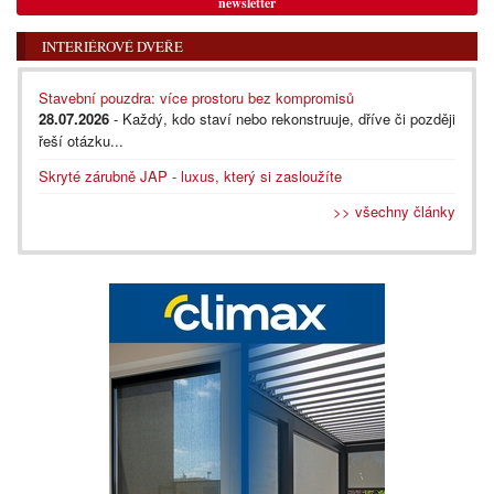
newsletter
INTERIÉROVÉ DVEŘE
Stavební pouzdra: více prostoru bez kompromisů
28.07.2026
- Každý, kdo staví nebo rekonstruuje, dříve či později
řeší otázku...
Skryté zárubně JAP - luxus, který si zasloužíte
>> všechny články