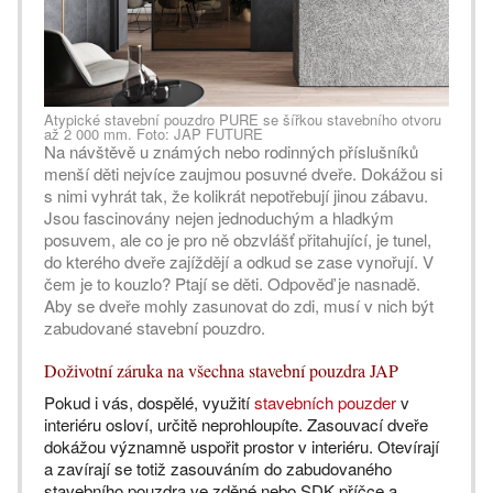
Atypické stavební pouzdro PURE se šířkou stavebního otvoru
až 2 000 mm. Foto: JAP FUTURE
Na návštěvě u známých nebo rodinných příslušníků
menší děti nejvíce zaujmou posuvné dveře. Dokážou si
s nimi vyhrát tak, že kolikrát nepotřebují jinou zábavu.
Jsou fascinovány nejen jednoduchým a hladkým
posuvem, ale co je pro ně obzvlášť přitahující, je tunel,
do kterého dveře zajíždějí a odkud se zase vynořují. V
čem je to kouzlo? Ptají se děti. Odpověď je nasnadě.
Aby se dveře mohly zasunovat do zdi, musí v nich být
zabudované stavební pouzdro.
Doživotní záruka na všechna stavební pouzdra JAP
Pokud i vás, dospělé, využití
stavebních pouzder
v
interiéru osloví, určitě neprohloupíte. Zasouvací dveře
dokážou významně uspořit prostor v interiéru. Otevírají
a zavírají se totiž zasouváním do zabudovaného
stavebního pouzdra ve zděné nebo SDK příčce a