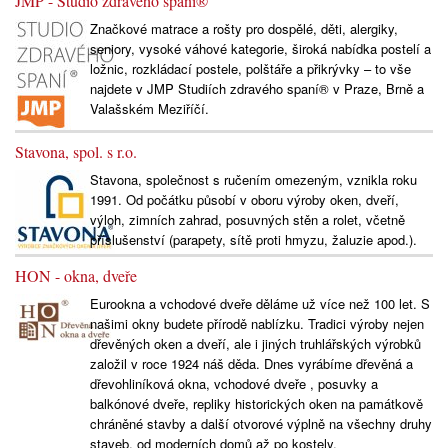
JMP - Studio zdravého spaní®
Značkové matrace a rošty pro dospělé, děti, alergiky,
seniory, vysoké váhové kategorie, široká nabídka postelí a
ložnic, rozkládací postele, polštáře a přikrývky – to vše
najdete v JMP Studiích zdravého spaní® v Praze, Brně a
Valašském Meziříčí.
Stavona, spol. s r.o.
Stavona, společnost s ručením omezeným, vznikla roku
1991. Od počátku působí v oboru výroby oken, dveří,
výloh, zimních zahrad, posuvných stěn a rolet, včetně
příslušenství (parapety, sítě proti hmyzu, žaluzie apod.).
HON - okna, dveře
Eurookna a vchodové dveře děláme už více než 100 let. S
našimi okny budete přírodě nablízku. Tradici výroby nejen
dřevěných oken a dveří, ale i jiných truhlářských výrobků
založil v roce 1924 náš děda. Dnes vyrábíme dřevěná a
dřevohliníková okna, vchodové dveře , posuvky a
balkónové dveře, repliky historických oken na památkově
chráněné stavby a další otvorové výplně na všechny druhy
staveb, od moderních domů až po kostely.