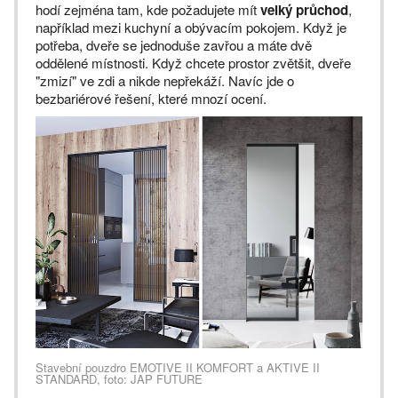
hodí zejména tam, kde požadujete mít
velký průchod
,
například mezi kuchyní a obývacím pokojem. Když je
potřeba, dveře se jednoduše zavřou a máte dvě
oddělené místnosti. Když chcete prostor zvětšit, dveře
"zmizí" ve zdi a nikde nepřekáží. Navíc jde o
bezbariérové řešení, které mnozí ocení.
Stavební pouzdro EMOTIVE II KOMFORT a AKTIVE II
STANDARD, foto: JAP FUTURE