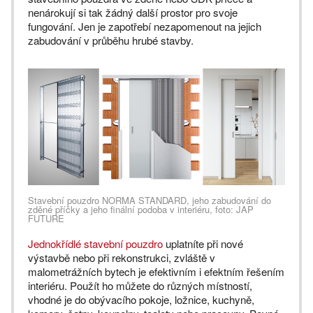
nenárokují si tak žádný další prostor pro svoje
fungování. Jen je zapotřebí nezapomenout na jejich
zabudování v průběhu hrubé stavby.
Stavební pouzdro NORMA STANDARD, jeho zabudování do
zděné příčky a jeho finální podoba v interiéru, foto: JAP
FUTURE
Jednokřídlé stavební pouzdro
uplatníte při nové
výstavbě nebo při rekonstrukci, zvláště v
malometrážních bytech je efektivním i efektním řešením
interiéru. Použít ho můžete do různých místností,
vhodné je do obývacího pokoje, ložnice, kuchyně,