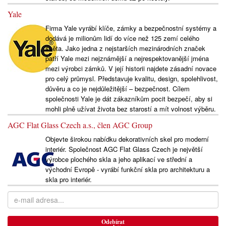
Yale
Firma Yale vyrábí klíče, zámky a bezpečnostní systémy a
dodává je milionům lidí do více než 125 zemí celého
světa. Jako jedna z nejstarších mezinárodních značek
patří Yale mezi nejznámější a nejrespektovanější jména
mezi výrobci zámků. V její historii najdete zásadní novace
pro celý průmysl. Představuje kvalitu, design, spolehlivost,
důvěru a co je nejdůležitější – bezpečnost. Cílem
společnosti Yale je dát zákazníkům pocit bezpečí, aby si
mohli plně užívat života bez starostí a mít volnost výběru.
AGC Flat Glass Czech a.s., člen AGC Group
Objevte širokou nabídku dekorativních skel pro moderní
interiér. Společnost AGC Flat Glass Czech je největší
výrobce plochého skla a jeho aplikací ve střední a
východní Evropě - vyrábí funkční skla pro architekturu a
skla pro interiér.
Odebírat