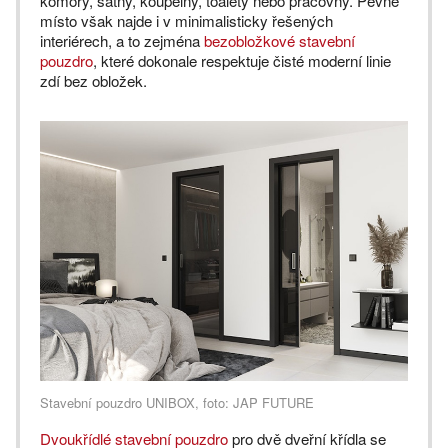
komory, šatny, koupelny, toalety nebo pracovny. Pevné
místo však najde i v minimalisticky řešených
interiérech, a to zejména
bezobložkové stavební
pouzdro
, které dokonale respektuje čisté moderní linie
zdí bez obložek.
Stavební pouzdro UNIBOX, foto: JAP FUTURE
Dvoukřídlé stavební pouzdro
pro dvě dveřní křídla se