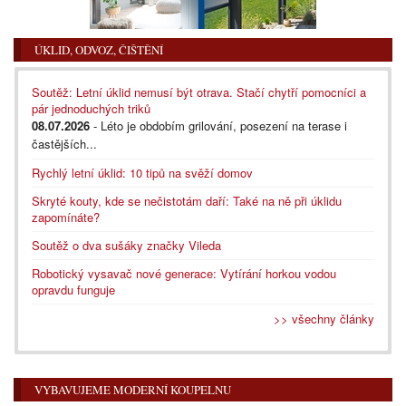
ÚKLID, ODVOZ, ČIŠTĚNÍ
Soutěž: Letní úklid nemusí být otrava. Stačí chytří pomocníci a
pár jednoduchých triků
08.07.2026
- Léto je obdobím grilování, posezení na terase i
častějších...
Rychlý letní úklid: 10 tipů na svěží domov
Skryté kouty, kde se nečistotám daří: Také na ně při úklidu
zapomínáte?
Soutěž o dva sušáky značky Vileda
Robotický vysavač nové generace: Vytírání horkou vodou
opravdu funguje
>> všechny články
VYBAVUJEME MODERNÍ KOUPELNU