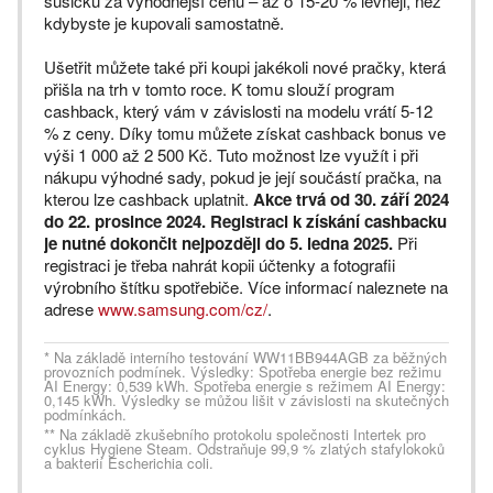
sušičku za výhodnější cenu – až o 15-20 % levněji, než
kdybyste je kupovali samostatně.
Ušetřit můžete také při koupi jakékoli nové pračky, která
přišla na trh v tomto roce. K tomu slouží program
cashback, který vám v závislosti na modelu vrátí 5-12
% z ceny. Díky tomu můžete získat cashback bonus ve
výši 1 000 až 2 500 Kč. Tuto možnost lze využít i při
nákupu výhodné sady, pokud je její součástí pračka, na
kterou lze cashback uplatnit.
Akce trvá od 30. září 2024
do 22. prosince 2024. Registraci k získání cashbacku
je nutné dokončit nejpozději do 5. ledna 2025.
Při
registraci je třeba nahrát kopii účtenky a fotografii
výrobního štítku spotřebiče. Více informací naleznete na
adrese
www.samsung.com/cz/
.
* Na základě interního testování WW11BB944AGB za běžných
provozních podmínek. Výsledky: Spotřeba energie bez režimu
AI Energy: 0,539 kWh. Spotřeba energie s režimem AI Energy:
0,145 kWh. Výsledky se můžou lišit v závislosti na skutečných
podmínkách.
** Na základě zkušebního protokolu společnosti Intertek pro
cyklus Hygiene Steam. Odstraňuje 99,9 % zlatých stafylokoků
a bakterií Escherichia coli.