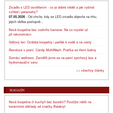
Zrcadlo s LED osvětlením - co je dobré vědět a jak vybírat
vzhled i parametry?
07.05.2026
- Od chvíle, kdy se LED zrcadla objevila na trhu,
jejich obliba postupně...
Nová koupelna bez vodního kamene: Na co myslet už
při rekonstrukci
Vaflový len: Ozdoba koupelny i parťák k vodě a na cesty
Revoluce v praní: Candy MultiWash: Pračka se třemi bubny
Domácí wellness: Zaměřili jsme se na parní sprchový box a
hydromasážní vanu
>> všechny články
MAGAZÍN
Nová koupelna či kuchyň bez bourání? Použijte nátěr na
keramické obklady od značky Balakryl