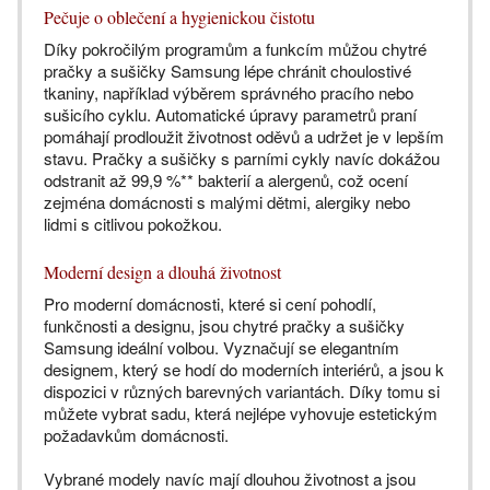
Pečuje o oblečení a hygienickou čistotu
Díky pokročilým programům a funkcím můžou chytré
pračky a sušičky Samsung lépe chránit choulostivé
tkaniny, například výběrem správného pracího nebo
sušicího cyklu. Automatické úpravy parametrů praní
pomáhají prodloužit životnost oděvů a udržet je v lepším
stavu. Pračky a sušičky s parními cykly navíc dokážou
odstranit až 99,9 %** bakterií a alergenů, což ocení
zejména domácnosti s malými dětmi, alergiky nebo
lidmi s citlivou pokožkou.
Moderní design a dlouhá životnost
Pro moderní domácnosti, které si cení pohodlí,
funkčnosti a designu, jsou chytré pračky a sušičky
Samsung ideální volbou. Vyznačují se elegantním
designem, který se hodí do moderních interiérů, a jsou k
dispozici v různých barevných variantách. Díky tomu si
můžete vybrat sadu, která nejlépe vyhovuje estetickým
požadavkům domácnosti.
Vybrané modely navíc mají dlouhou životnost a jsou