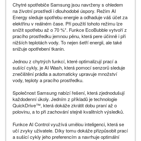
Chytré spotřebiče Samsung jsou navrženy s ohledem
na životní prostředí i dlouhodobé úspory. Režim AI
Energy sleduje spotřebu energie a odhaduje váš účet za
elektřinu v reálném čase. Při použití tohoto režimu lze
snížit spotřebu až o 70 %*. Funkce EcoBubble vytvoří z
pracího prostředku jemnou pěnu, která pere účinně i při
nižších teplotách vody. To nejen šetří energii, ale také
snižuje opotřebení tkanin.
Jednou z chytrých funkcí, které optimalizují prací a
sušící cykly, je AI Wash, která pomocí senzorů sleduje
znečištění prádla a automaticky upravuje množství
vody, teploty a pracího prostředku.
Společnost Samsung nabízí řešení, která zjednodušují
každodenní úkoly. Jedním z příkladů je technologie
QuickDrive™, která dokáže zkrátit dobu praní až o
polovinu, a to při zachování stejně kvalitních výsledků.
Funkce AI Control využívá umělou inteligenci, která se
učí zvyky uživatele. Díky tomu dokáže přizpůsobit prací
a sušicí cykly jeho preferencím a navrhuje optimální