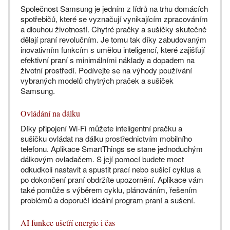
Společnost Samsung je jedním z lídrů na trhu domácích
spotřebičů, které se vyznačují vynikajícím zpracováním
a dlouhou životností. Chytré pračky a sušičky skutečně
dělají praní revolučním. Je tomu tak díky zabudovaným
inovativním funkcím s umělou inteligencí, které zajišťují
efektivní praní s minimálními náklady a dopadem na
životní prostředí. Podívejte se na výhody používání
vybraných modelů chytrých praček a sušiček
Samsung.
Ovládání na dálku
Díky připojení Wi-Fi můžete inteligentní pračku a
sušičku ovládat na dálku prostřednictvím mobilního
telefonu. Aplikace SmartThings se stane jednoduchým
dálkovým ovladačem. S její pomocí budete moct
odkudkoli nastavit a spustit prací nebo sušicí cyklus a
po dokončení praní obdržíte upozornění. Aplikace vám
také pomůže s výběrem cyklu, plánováním, řešením
problémů a doporučí ideální program praní a sušení.
AI funkce ušetří energie i čas