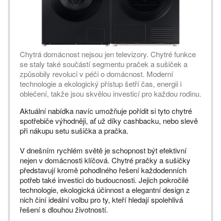
Chytrá domácnost nejsou jen televizory. Chytré funkce
se staly také součástí segmentu praček a sušiček a
způsobily revoluci v péči o domácnost. Moderní
technologie a ekologický přístup šetří čas, energii i
oblečení, takže jsou skvělou investicí pro každou rodinu.
Aktuální nabídka navíc umožňuje pořídit si tyto chytré
spotřebiče výhodněji, ať už díky cashbacku, nebo slevě
při nákupu setu sušička a pračka.
V dnešním rychlém světě je schopnost být efektivní
nejen v domácnosti klíčová. Chytré pračky a sušičky
představují kromě pohodlného řešení každodenních
potřeb také investici do budoucnosti. Jejich pokročilé
technologie, ekologická účinnost a elegantní design z
nich činí ideální volbu pro ty, kteří hledají spolehlivá
řešení s dlouhou životností.