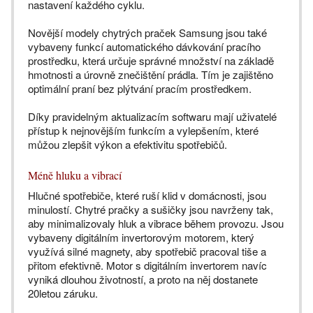
nastavení každého cyklu.
Novější modely chytrých praček Samsung jsou také
vybaveny funkcí automatického dávkování pracího
prostředku, která určuje správné množství na základě
hmotnosti a úrovně znečištění prádla. Tím je zajištěno
optimální praní bez plýtvání pracím prostředkem.
Díky pravidelným aktualizacím softwaru mají uživatelé
přístup k nejnovějším funkcím a vylepšením, které
můžou zlepšit výkon a efektivitu spotřebičů.
Méně hluku a vibrací
Hlučné spotřebiče, které ruší klid v domácnosti, jsou
minulostí. Chytré pračky a sušičky jsou navrženy tak,
aby minimalizovaly hluk a vibrace během provozu. Jsou
vybaveny digitálním invertorovým motorem, který
využívá silné magnety, aby spotřebič pracoval tiše a
přitom efektivně. Motor s digitálním invertorem navíc
vyniká dlouhou životností, a proto na něj dostanete
20letou záruku.