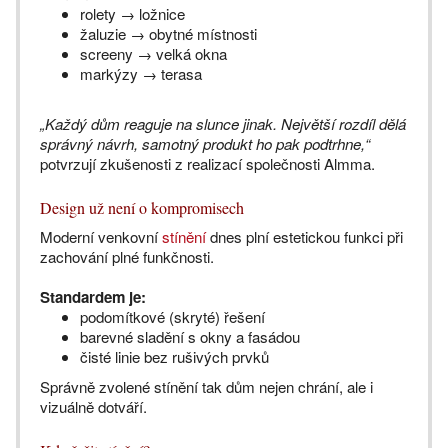
rolety → ložnice
žaluzie → obytné místnosti
screeny → velká okna
markýzy → terasa
„Každý dům reaguje na slunce jinak. Největší rozdíl dělá
správný návrh, samotný produkt ho pak podtrhne,“
potvrzují zkušenosti z realizací společnosti Almma.
Design už není o kompromisech
Moderní venkovní
stínění
dnes plní estetickou funkci při
zachování plné funkčnosti.
Standardem je:
podomítkové (skryté) řešení
barevné sladění s okny a fasádou
čisté linie bez rušivých prvků
Správně zvolené stínění tak dům nejen chrání, ale i
vizuálně dotváří.