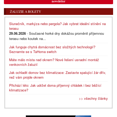
newsletter
ŽALUZIE A ROLETY
Slunečník, markýza nebo pergola? Jak vybrat ideální stínění na
terasu
29.06.2026
- Současné horké dny dokážou proměnit příjemnou
terasu nebo koutek na...
Jak funguje chytrá domácnost bez složitých technologií?
Seznamte se s TaHoma switch
Máte málo místa nad oknem? Nové řešení usnadní montáž
venkovních žaluzií
Jak ochladit domov bez klimatizace: Zastavte spalující žár dřív,
než vám projde oknem
Přichází léto: Jak udržet doma příjemný chládek i bez běžící
klimatizace?
>> všechny články