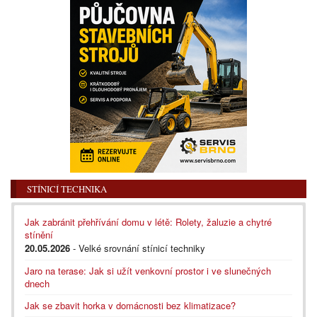
STÍNICÍ TECHNIKA
Jak zabránit přehřívání domu v létě: Rolety, žaluzie a chytré
stínění
20.05.2026
- Velké srovnání stínicí techniky
Jaro na terase: Jak si užít venkovní prostor i ve slunečných
dnech
Jak se zbavit horka v domácnosti bez klimatizace?