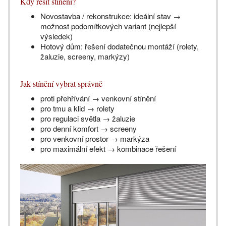
Kdy řešit stínění?
Novostavba / rekonstrukce: ideální stav →
možnost podomítkových variant (nejlepší
výsledek)
Hotový dům: řešení dodatečnou montáží (rolety,
žaluzie, screeny, markýzy)
Jak stínění vybrat správně
proti přehřívání → venkovní stínění
pro tmu a klid → rolety
pro regulaci světla → žaluzie
pro denní komfort → screeny
pro venkovní prostor → markýza
pro maximální efekt → kombinace řešení