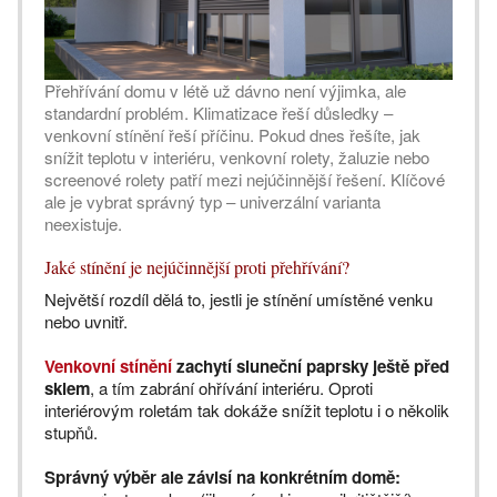
Přehřívání domu v létě už dávno není výjimka, ale
standardní problém. Klimatizace řeší důsledky –
venkovní stínění řeší příčinu. Pokud dnes řešíte, jak
snížit teplotu v interiéru, venkovní rolety, žaluzie nebo
screenové rolety patří mezi nejúčinnější řešení. Klíčové
ale je vybrat správný typ – univerzální varianta
neexistuje.
Jaké stínění je nejúčinnější proti přehřívání?
Největší rozdíl dělá to, jestli je stínění umístěné venku
nebo uvnitř.
Venkovní stínění
zachytí sluneční paprsky ještě před
sklem
, a tím zabrání ohřívání interiéru. Oproti
interiérovým roletám tak dokáže snížit teplotu i o několik
stupňů.
Správný výběr ale závisí na konkrétním domě: