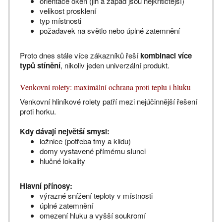
orientace oken (jih a západ jsou nejkritičtější)
velikost prosklení
typ místnosti
požadavek na světlo nebo úplné zatemnění
Proto dnes stále více zákazníků řeší
kombinaci více
typů stínění
, nikoliv jeden univerzální produkt.
Venkovní rolety: maximální ochrana proti teplu i hluku
Venkovní hliníkové rolety patří mezi nejúčinnější řešení
proti horku.
Kdy dávají největší smysl:
ložnice (potřeba tmy a klidu)
domy vystavené přímému slunci
hlučné lokality
Hlavní přínosy:
výrazné snížení teploty v místnosti
úplné zatemnění
omezení hluku a vyšší soukromí