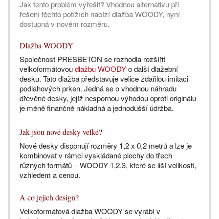
Jak tento problém vyřešit? Vhodnou alternativu při
řešení těchto potížích nabízí dlažba WOODY, nyní
dostupná v novém rozměru.
Dlažba WOODY
Společnost PRESBETON se rozhodla rozšířit
velkoformátovou
dlažbu WOODY
o další dlažební
desku. Tato dlažba představuje velice zdařilou imitaci
podlahových prken. Jedná se o vhodnou náhradu
dřevěné desky, jejíž nespornou výhodou oproti originálu
je méně finančně nákladná a jednodušší údržba.
Jak jsou nové desky velké?
Nové desky disponují rozměry 1,2 x 0,2 metrů a lze je
kombinovat v rámci vyskládané plochy do třech
různých formátů – WOODY 1,2,3, které se liší velikostí,
vzhledem a cenou.
A co jejich design?
Velkoformátová dlažba WOODY se vyrábí v