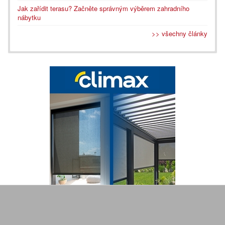
Jak zařídit terasu? Začněte správným výběrem zahradního
nábytku
>> všechny články