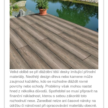
Velké oblibě se při dláždění těší desky imitující přírodní
materiály. Neotřelý design dřeva nebo kamene může
zaujmout každého, kdo se rozhodne dláždit rovné
povrchy nebo schody. Problémy však mohou nastat
hned z několika důvodů. Spotřebitel se musí připravit na
finanční nákladnost, kterou s sebou zákonitě toto
rozhodnutí nese. Zanedbat nelze ani časové nároky na
údržbu či náročnost při opracovávání materiálu obecně.