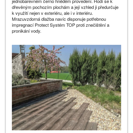
jednobarevném černo hnědém provedení. Hodí se k
dřevěným pochozím plochám a její vzhled ji předurčuje
k využití nejen v exteriéru, ale i v interiéru.
Mrazuvzdorná dlažba navíc disponuje potřebnou
impregnací Protect Systém TOP proti znečištění a
pronikání vody.