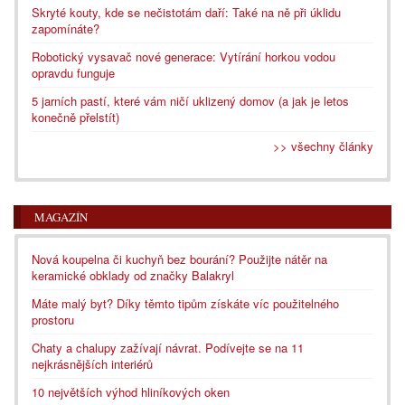
Skryté kouty, kde se nečistotám daří: Také na ně při úklidu
zapomínáte?
Robotický vysavač nové generace: Vytírání horkou vodou
opravdu funguje
5 jarních pastí, které vám ničí uklizený domov (a jak je letos
konečně přelstít)
>> všechny články
MAGAZÍN
Nová koupelna či kuchyň bez bourání? Použijte nátěr na
keramické obklady od značky Balakryl
Máte malý byt? Díky těmto tipům získáte víc použitelného
prostoru
Chaty a chalupy zažívají návrat. Podívejte se na 11
nejkrásnějších interiérů
10 největších výhod hliníkových oken