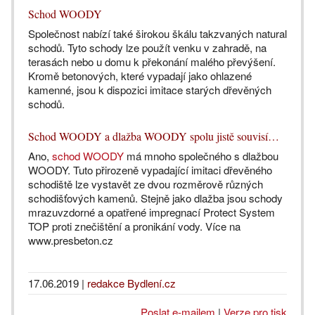
Schod WOODY
Společnost nabízí také širokou škálu takzvaných natural
schodů. Tyto schody lze použít venku v zahradě, na
terasách nebo u domu k překonání malého převýšení.
Kromě betonových, které vypadají jako ohlazené
kamenné, jsou k dispozici imitace starých dřevěných
schodů.
Schod WOODY a dlažba WOODY spolu jistě souvisí…
Ano,
schod WOODY
má mnoho společného s dlažbou
WOODY. Tuto přirozeně vypadající imitaci dřevěného
schodiště lze vystavět ze dvou rozměrově různých
schodišťových kamenů. Stejně jako dlažba jsou schody
mrazuvzdorné a opatřené impregnací Protect System
TOP proti znečištění a pronikání vody. Více na
www.presbeton.cz
17.06.2019
|
redakce Bydlení.cz
Poslat e-mailem
|
Verze pro tisk