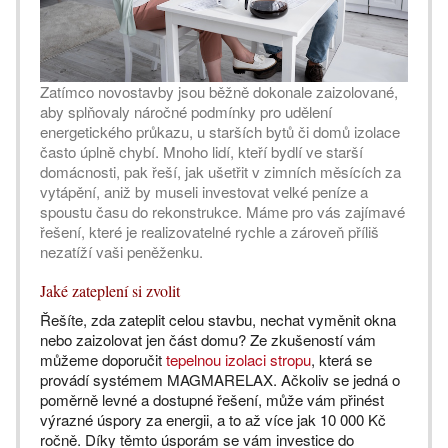
Zatímco novostavby jsou běžně dokonale zaizolované,
aby splňovaly náročné podmínky pro udělení
energetického průkazu, u starších bytů či domů izolace
často úplně chybí. Mnoho lidí, kteří bydlí ve starší
domácnosti, pak řeší, jak ušetřit v zimních měsících za
vytápění, aniž by museli investovat velké peníze a
spoustu času do rekonstrukce. Máme pro vás zajímavé
řešení, které je realizovatelné rychle a zároveň příliš
nezatíží vaši peněženku.
Jaké zateplení si zvolit
Řešíte, zda zateplit celou stavbu, nechat vyměnit okna
nebo zaizolovat jen část domu? Ze zkušeností vám
můžeme doporučit
tepelnou izolaci stropu
, která se
provádí systémem MAGMARELAX. Ačkoliv se jedná o
poměrně levné a dostupné řešení, může vám přinést
výrazné úspory za energii, a to až více jak 10 000 Kč
ročně. Díky těmto úsporám se vám investice do