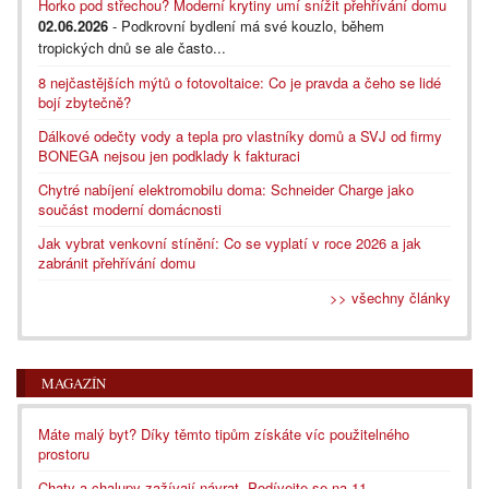
Horko pod střechou? Moderní krytiny umí snížit přehřívání domu
02.06.2026
- Podkrovní bydlení má své kouzlo, během
tropických dnů se ale často...
8 nejčastějších mýtů o fotovoltaice: Co je pravda a čeho se lidé
bojí zbytečně?
Dálkové odečty vody a tepla pro vlastníky domů a SVJ od firmy
BONEGA nejsou jen podklady k fakturaci
Chytré nabíjení elektromobilu doma: Schneider Charge jako
součást moderní domácnosti
Jak vybrat venkovní stínění: Co se vyplatí v roce 2026 a jak
zabránit přehřívání domu
>> všechny články
MAGAZÍN
Máte malý byt? Díky těmto tipům získáte víc použitelného
prostoru
Chaty a chalupy zažívají návrat. Podívejte se na 11