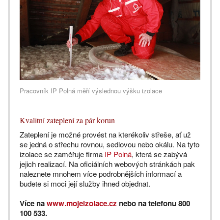
Pracovník IP Polná měří výslednou výšku izolace
Kvalitní zateplení za pár korun
Zateplení je možné provést na kterékoliv střeše, ať už
se jedná o střechu rovnou, sedlovou nebo okálu. Na tyto
izolace se zaměřuje firma
IP Polná
, která se zabývá
jejich realizací. Na oficiálních webových stránkách pak
naleznete mnohem více podrobnějších informací a
budete si moci její služby ihned objednat.
Více na
www.mojeizolace.cz
nebo na telefonu 800
100 533.