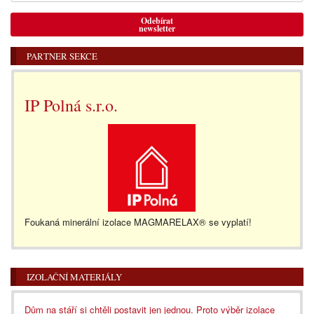
Odebírat
newsletter
PARTNER SEKCE
IP Polná s.r.o.
Foukaná minerální izolace MAGMARELAX® se vyplatí!
IZOLAČNÍ MATERIÁLY
Dům na stáří si chtěli postavit jen jednou. Proto výběr izolace