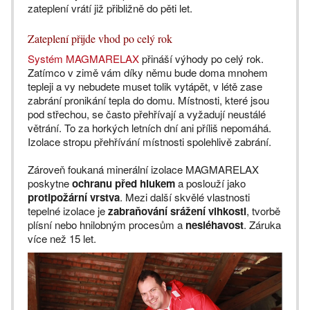
zateplení vrátí již přibližně do pěti let.
Zateplení přijde vhod po celý rok
Systém MAGMARELAX
přináší výhody po celý rok.
Zatímco v zimě vám díky němu bude doma mnohem
tepleji a vy nebudete muset tolik vytápět, v létě zase
zabrání pronikání tepla do domu. Místnosti, které jsou
pod střechou, se často přehřívají a vyžadují neustálé
větrání. To za horkých letních dní ani příliš nepomáhá.
Izolace stropu přehřívání místnosti spolehlivě zabrání.
Zároveň foukaná minerální izolace MAGMARELAX
poskytne
ochranu před hlukem
a poslouží jako
protipožární vrstva
. Mezi další skvělé vlastnosti
tepelné izolace je
zabraňování srážení vlhkosti
, tvorbě
plísní nebo hnilobným procesům a
nesléhavost
. Záruka
více než 15 let.