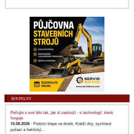
KOUPELNY
Pečujte o své tělo tak, jak si zaslouží - s technologií, která
funguje
10.08.2026
- Podzim klepe na dveře. Kratší dny, sychravé
počasí a hektický...