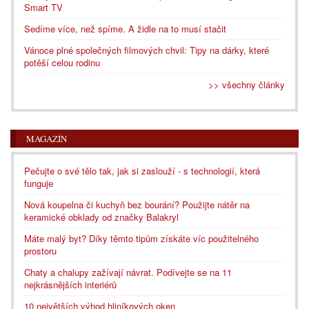
Smart TV
Sedíme více, než spíme. A židle na to musí stačit
Vánoce plné společných filmových chvil: Tipy na dárky, které
potěší celou rodinu
>> všechny články
MAGAZÍN
Pečujte o své tělo tak, jak si zaslouží - s technologií, která
funguje
Nová koupelna či kuchyň bez bourání? Použijte nátěr na
keramické obklady od značky Balakryl
Máte malý byt? Díky těmto tipům získáte víc použitelného
prostoru
Chaty a chalupy zažívají návrat. Podívejte se na 11
nejkrásnějších interiérů
10 největších výhod hliníkových oken