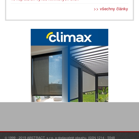
>> všechny články
© 1999 - 2019 ABSTRACT, s.r.o. a dodavatelé obsahu. ISSN 1214 - 5548