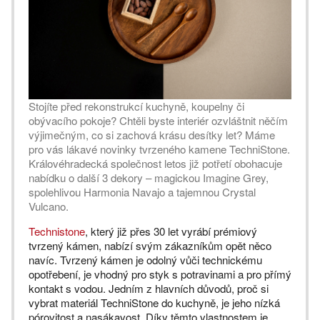
Stojíte před rekonstrukcí kuchyně, koupelny či
obývacího pokoje? Chtěli byste interiér ozvláštnit něčím
výjimečným, co si zachová krásu desítky let? Máme
pro vás lákavé novinky tvrzeného kamene TechniStone.
Královéhradecká společnost letos již potřetí obohacuje
nabídku o další 3 dekory – magickou Imagine Grey,
spolehlivou Harmonia Navajo a tajemnou Crystal
Vulcano.
Technistone
, který již přes 30 let vyrábí prémiový
tvrzený kámen, nabízí svým zákazníkům opět něco
navíc. Tvrzený kámen je odolný vůči technickému
opotřebení, je vhodný pro styk s potravinami a pro přímý
kontakt s vodou. Jedním z hlavních důvodů, proč si
vybrat materiál TechniStone do kuchyně, je jeho nízká
pórovitost a nasákavost. Díky těmto vlastnostem je