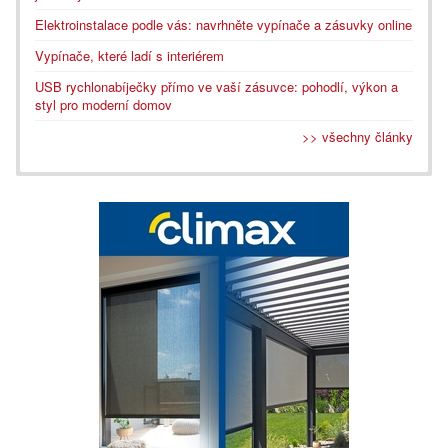
Elektroinstalace podle vás: navrhněte vypínače a zásuvky online
Vypínače, které ladí s interiérem
USB rychlonabíječky přímo ve vaší zásuvce: pohodlí, výkon a
styl pro moderní domov
>> všechny články