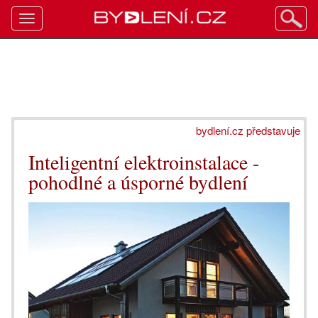
Toggle
navigation
bydlení.cz představuje
Inteligentní elektroinstalace -
pohodlné a úsporné bydlení