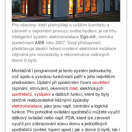
Pro všechny, kteří přemýšlejí o vyšším komfortu a
zároveň o úsporném provozu svého bydlení, je na trhu
inteligentní systém elektroinstalace
Ego-n®
, novinka
společnosti
ABB
roku 2007. Svojí přístupností
představuje ideální řešení moderní elektrické instalace
zejména pro novostavby a rekonstrukce rodinných
domů či bytů.
Montážně i programově je tento systém jednoduchý,
což spolu s vysokou funkčností patří k jeho největším
přednostem. Uplatní při společném řízení
osvětlení
(spínání, stmívání), okenních
rolet
, elektrických
spotřebičů
,
vytápění
a dalších funkcí, které by byly
obtížně realizovatelné běžnými způsoby
elektroinstalace
, jako jsou např. centrální a logické
funkce. Pro pohodlné ovládání spotřebičů můžete využít
dálkový ovládač nebo např. PDA, které lze zároveň
využít pro zobrazování stavu domu a jednotlivých
spotřebičů (světel, topení apod.) jak v domě či bytě, tak i