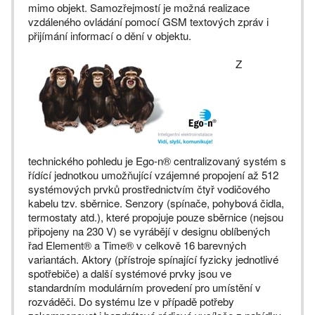
mimo objekt. Samozřejmostí je možná realizace
vzdáleného ovládání pomocí GSM textových zpráv i
přijímání informací o dění v objektu.
Z
technického pohledu je Ego-n® centralizovaný systém s
řídící jednotkou umožňující vzájemné propojení až 512
systémových prvků prostřednictvím čtyř vodičového
kabelu tzv. sběrnice. Senzory (spínače, pohybová čidla,
termostaty atd.), které propojuje pouze sběrnice (nejsou
připojeny na 230 V) se vyrábějí v designu oblíbených
řad Element® a Time® v celkově 16 barevných
variantách. Aktory (přístroje spínající fyzicky jednotlivé
spotřebiče) a další systémové prvky jsou ve
standardním modulárním provedení pro umístění v
rozváděči. Do systému lze v případě potřeby