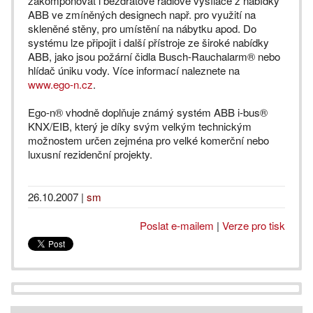
zakomponovat i bezdrátové rádiové vysílače z nabídky
ABB ve zmíněných designech např. pro využití na
skleněné stěny, pro umístění na nábytku apod. Do
systému lze připojit i další přístroje ze široké nabídky
ABB, jako jsou požární čidla Busch-Rauchalarm® nebo
hlídač úniku vody. Více informací naleznete na
www.ego-n.cz
.
Ego-n® vhodně doplňuje známý systém ABB i-bus®
KNX/EIB, který je díky svým velkým technickým
možnostem určen zejména pro velké komerční nebo
luxusní rezidenční projekty.
26.10.2007
|
sm
Poslat e-mailem
|
Verze pro tisk