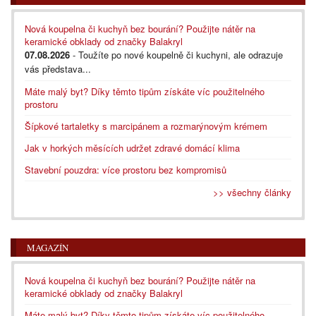
Nová koupelna či kuchyň bez bourání? Použijte nátěr na
keramické obklady od značky Balakryl
07.08.2026
- Toužíte po nové koupelně či kuchyni, ale odrazuje
vás představa...
Máte malý byt? Díky těmto tipům získáte víc použitelného
prostoru
Šípkové tartaletky s marcipánem a rozmarýnovým krémem
Jak v horkých měsících udržet zdravé domácí klima
Stavební pouzdra: více prostoru bez kompromisů
>> všechny články
MAGAZÍN
Nová koupelna či kuchyň bez bourání? Použijte nátěr na
keramické obklady od značky Balakryl
Máte malý byt? Díky těmto tipům získáte víc použitelného