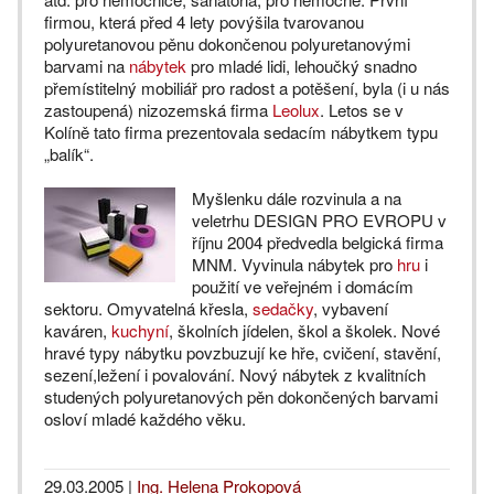
firmou, která před 4 lety povýšila tvarovanou
polyuretanovou pěnu dokončenou polyuretanovými
barvami na
nábytek
pro mladé lidi, lehoučký snadno
přemístitelný mobiliář pro radost a potěšení, byla (i u nás
zastoupená) nizozemská firma
Leolux
. Letos se v
Kolíně tato firma prezentovala sedacím nábytkem typu
„balík“.
Myšlenku dále rozvinula a na
veletrhu DESIGN PRO EVROPU v
říjnu 2004 předvedla belgická firma
MNM. Vyvinula nábytek pro
hru
i
použití ve veřejném i domácím
sektoru. Omyvatelná křesla,
sedačky
, vybavení
kaváren,
kuchyní
, školních jídelen, škol a školek. Nové
hravé typy nábytku povzbuzují ke hře, cvičení, stavění,
sezení,ležení i povalování. Nový nábytek z kvalitních
studených polyuretanových pěn dokončených barvami
osloví mladé každého věku.
29.03.2005
|
Ing. Helena Prokopová