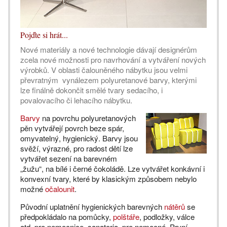
Pojďte si hrát...
Nové materiály a nové technologie dávají designérům
zcela nové možnosti pro navrhování a vytváření nových
výrobků. V oblasti čalouněného nábytku jsou velmi
převratným vynálezem polyuretanové barvy, kterými
lze finálně dokončit smělé tvary sedacího, i
povalovacího či lehacího nábytku.
Barvy
na povrchu polyuretanových
pěn vytvářejí povrch beze spár,
omyvatelný, hygienický. Barvy jsou
svěží, výrazné, pro radost dětí lze
vytvářet sezení na barevném
„žužu“, na bílé i černé čokoládě. Lze vytvářet konkávní i
konvexní tvary, které by klasickým způsobem nebylo
možné
očalounit
.
Původní uplatnění hygienických barevných
nátěrů
se
předpokládalo na pomůcky,
polštáře
, podložky, válce
atd. pro nemocnice, sanatoria, pro nemocné. První