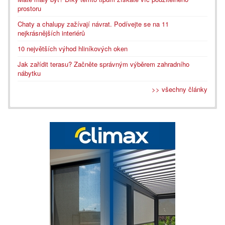
prostoru
Chaty a chalupy zažívají návrat. Podívejte se na 11
nejkrásnějších interiérů
10 největších výhod hliníkových oken
Jak zařídit terasu? Začněte správným výběrem zahradního
nábytku
>> všechny články