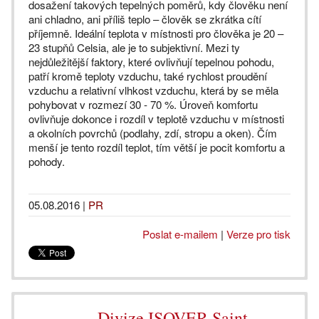
dosažení takových tepelných poměrů, kdy člověku není
ani chladno, ani příliš teplo – člověk se zkrátka cítí
příjemně. Ideální teplota v místnosti pro člověka je 20 –
23 stupňů Celsia, ale je to subjektivní. Mezi ty
nejdůležitější faktory, které ovlivňují tepelnou pohodu,
patří kromě teploty vzduchu, také rychlost proudění
vzduchu a relativní vlhkost vzduchu, která by se měla
pohybovat v rozmezí 30 - 70 %. Úroveň komfortu
ovlivňuje dokonce i rozdíl v teplotě vzduchu v místnosti
a okolních povrchů (podlahy, zdí, stropu a oken). Čím
menší je tento rozdíl teplot, tím větší je pocit komfortu a
pohody.
05.08.2016
|
PR
Poslat e-mailem
|
Verze pro tisk
Divize ISOVER Saint-