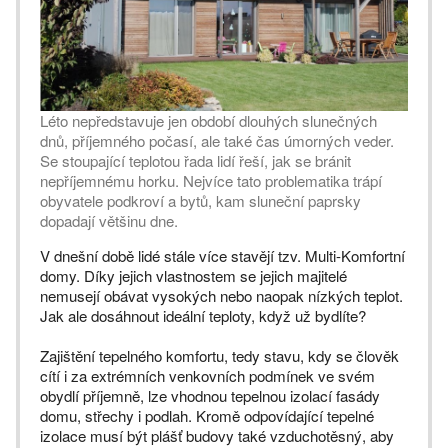
Léto nepředstavuje jen období dlouhých slunečných
dnů, příjemného počasí, ale také čas úmorných veder.
Se stoupající teplotou řada lidí řeší, jak se bránit
nepříjemnému horku. Nejvíce tato problematika trápí
obyvatele podkroví a bytů, kam sluneční paprsky
dopadají většinu dne.
V dnešní době lidé stále více stavějí tzv. Multi-Komfortní
domy. Díky jejich vlastnostem se jejich majitelé
nemusejí obávat vysokých nebo naopak nízkých teplot.
Jak ale dosáhnout ideální teploty, když už bydlíte?
Zajištění tepelného komfortu, tedy stavu, kdy se člověk
cítí i za extrémních venkovních podmínek ve svém
obydlí příjemně, lze vhodnou tepelnou izolací fasády
domu, střechy i podlah. Kromě odpovídající tepelné
izolace musí být plášť budovy také vzduchotěsný, aby