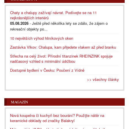
Chaty a chalupy zažívají návrat. Podívejte se na 11
nejkrásnějších interiérů
05.08.2026
- Ještě před několika lety se zdálo, že zájem o
rekreační objekty po...
10 největších výhod hliníkových oken
Zastávka Vlkov: Chalupa, kam přijedete vlakem až před branku
Střecha na celý život: Přírodní titanzinek RHEINZINK spojuje
nadčasový vzhled s minimální údržbou
Dostupné bydlení v Česku: Poučení z Vídně
>> všechny články
MAGAZÍN
Nová koupelna či kuchyň bez bourání? Použijte nátěr na
keramické obklady od značky Balakryl