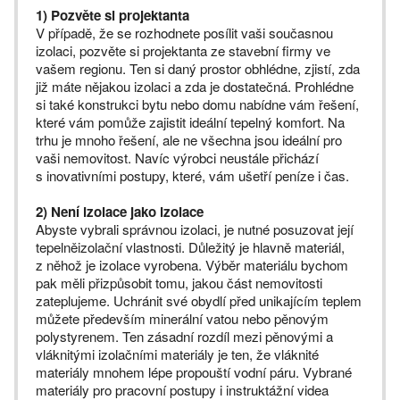
1) Pozvěte si projektanta
V případě, že se rozhodnete posílit vaši současnou
izolaci, pozvěte si projektanta ze stavební firmy ve
vašem regionu. Ten si daný prostor obhlédne, zjistí, zda
již máte nějakou izolaci a zda je dostatečná. Prohlédne
si také konstrukci bytu nebo domu nabídne vám řešení,
které vám pomůže zajistit ideální tepelný komfort. Na
trhu je mnoho řešení, ale ne všechna jsou ideální pro
vaši nemovitost. Navíc výrobci neustále přichází
s inovativními postupy, které, vám ušetří peníze i čas.
2) Není izolace jako izolace
Abyste vybrali správnou izolaci, je nutné posuzovat její
tepelněizolační vlastnosti. Důležitý je hlavně materiál,
z něhož je izolace vyrobena. Výběr materiálu bychom
pak měli přizpůsobit tomu, jakou část nemovitosti
zateplujeme. Uchránit své obydlí před unikajícím teplem
můžete především minerální vatou nebo pěnovým
polystyrenem. Ten zásadní rozdíl mezi pěnovými a
vláknitými izolačními materiály je ten, že vláknité
materiály mnohem lépe propouští vodní páru. Vybrané
materiály pro pracovní postupy i instruktážní videa