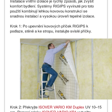
Instalace vnitřní izolace je rychlý způsob, jak zvýšit
komfort bydlení. Systémy RIGIPS vyvinuté pro toto
použití kombinují lehkou kovovou konstrukci se
snadnou instalací a vysokou úroveň tepelné izolace.
Krok 1: Po upevnění kovových příček RIGIPS k
podlaze, stěně a ke stropu, instalujte svislé příčky.
Krok 2: Překryjte
ISOVER VARIO KM Duplex
UV 10–15
cm. Pomocí pásky
ISOVER VARIO KB1
vytvořte