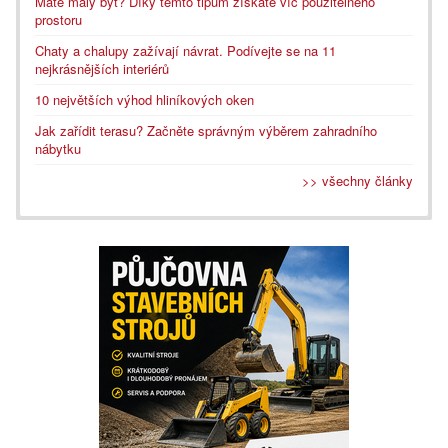
Máte malý byt? Díky těmto tipům získáte víc použitelného
prostoru
Chaty a chalupy zažívají návrat. Podívejte se na 11
nejkrásnějších interiérů
10 největších výhod hliníkových oken
Jak zařídit terasu? Začněte správným výběrem zahradního
nábytku
>> všechny články