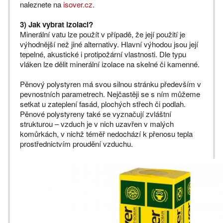
naleznete na
isover.cz
.
3) Jak vybrat izolaci?
Minerální vatu lze použít v případě, že její použití je
výhodnější než jiné alternativy. Hlavní výhodou jsou její
tepelné, akustické i protipožární vlastnosti. Dle typu
vláken lze dělit minerální izolace na skelné či kamenné.
Pěnový polystyren má svou silnou stránku především v
pevnostních parametrech. Nejčastěji se s ním můžeme
setkat u zateplení fasád, plochých střech či podlah.
Pěnové polystyreny také se vyznačují zvláštní
strukturou – vzduch je v nich uzavřen v malých
komůrkách, v nichž téměř nedochází k přenosu tepla
prostřednictvím proudění vzduchu.