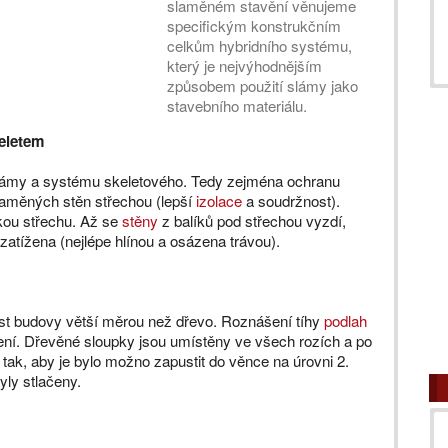
slaměném stavění věnujeme
specifickým konstrukčním
celkům hybridního systému,
který je nejvýhodnějším
způsobem použití slámy jako
stavebního materiálu.
eletem
lámy a systému skeletového. Tedy zejména ochranu
laměných stěn střechou (lepší
izolace
a soudržnost).
hkou střechu. Až se
stěny
z balíků pod střechou vyzdí,
zatížena (nejlépe hlínou a osázena trávou).
ost budovy větší měrou než dřevo. Roznášení tíhy
podlah
ení. Dřevěné sloupky jsou umístěny ve všech rozích a po
e tak, aby je bylo možno zapustit do věnce na úrovni 2.
yly stlačeny.