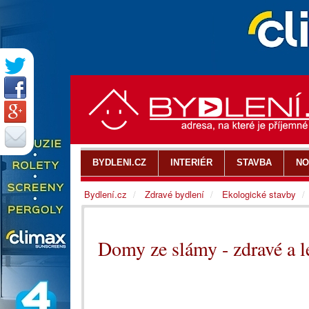
BYDLENI.CZ
INTERIÉR
STAVBA
NO
Bydlení.cz
Zdravé bydlení
Ekologické stavby
Domy ze slámy - zdravé a l