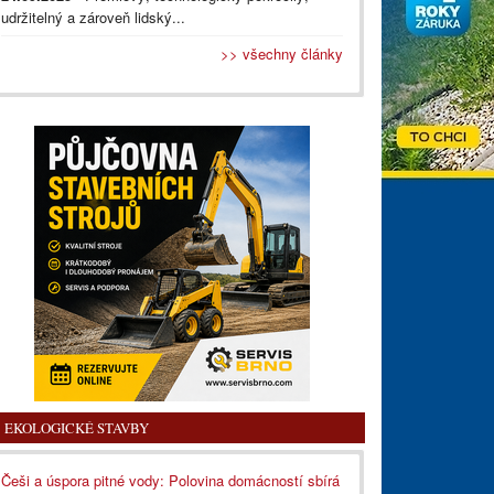
udržitelný a zároveň lidský...
>> všechny články
EKOLOGICKÉ STAVBY
Češi a úspora pitné vody: Polovina domácností sbírá