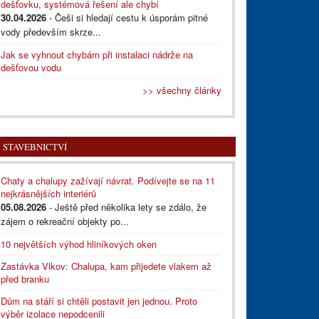
dešťovku, systémová řešení ale chybí
30.04.2026
- Češi si hledají cestu k úsporám pitné
vody především skrze...
Jak se vyhnout chybám při instalaci nádrže na
dešťovou vodu
>> všechny články
STAVEBNICTVÍ
Chaty a chalupy zažívají návrat. Podívejte se na 11
nejkrásnějších interiérů
05.08.2026
- Ještě před několika lety se zdálo, že
zájem o rekreační objekty po...
10 největších výhod hliníkových oken
Zastávka Vlkov: Chalupa, kam přijedete vlakem až
před branku
Dům na stáří si chtěli postavit jen jednou. Proto
výběr izolace nepodcenili