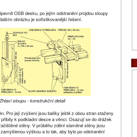
ipevnit OSB desku, po jejím odstranění projdou sloupy
alším obrázku je sofistikovanější řešení.
Zhlaví sloupu - konstrukční detail
ěn. Pro její zvýšení jsou balíky ještě z obou stran staženy
y přibity k podkladní desce a věnci. Osazují se do drážek
ačištěné stěny. V průběhu zdění slaměné stěny jsou
zamýšlenou výškou a to tak, aby bylo po odstranění