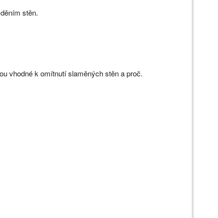
yzděním stěn.
jsou vhodné k omítnutí slaměných stěn a proč.