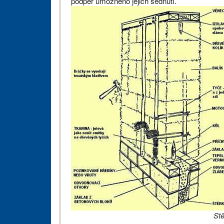
podpěr umožněno jejich sednutí.
Stě