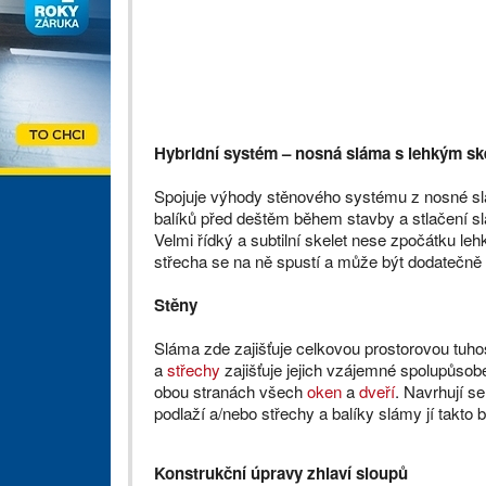
Hybridní systém – nosná sláma s lehkým sk
Spojuje výhody stěnového systému z nosné s
balíků před deštěm během stavby a stlačení s
Velmi řídký a subtilní skelet nese zpočátku le
střecha se na ně spustí a může být dodatečně 
Stěny
Sláma zde zajišťuje celkovou prostorovou tuh
a
střechy
zajišťuje jejich vzájemné spolupůsob
obou stranách všech
oken
a
dveří
. Navrhují s
podlaží a/nebo střechy a balíky slámy jí takto b
Konstrukční úpravy zhlaví sloupů