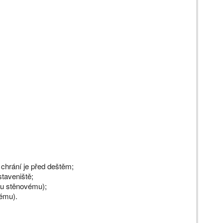
 chrání je před deštěm;
taveniště;
ému stěnovému);
vému).