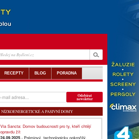
RECEPTY
BLOG
PORADNA
Odebírat
newsletter
NÍZKOENERGETICKÉ A PASIVNÍ DOMY
Via Sancta: Domov budoucnosti pro ty, kteří chtějí
opravdu žít
24.09.2025
- Prémiový, technologicky pokročilý,