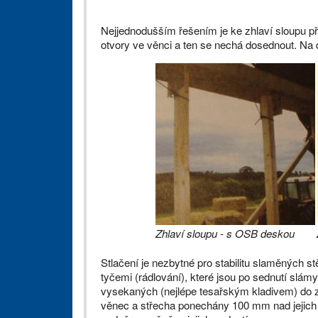
Nejjednodušším řešením je ke zhlaví sloupu př
otvory ve věnci a ten se nechá dosednout. Na d
Zhlaví sloupu - s OSB deskou
Stlačení je nezbytné pro stabilitu slaměných st
tyčemi (rádlování), které jsou po sednutí slám
vysekaných (nejlépe tesařským kladivem) do z
věnec a střecha ponechány 100 mm nad jejich 