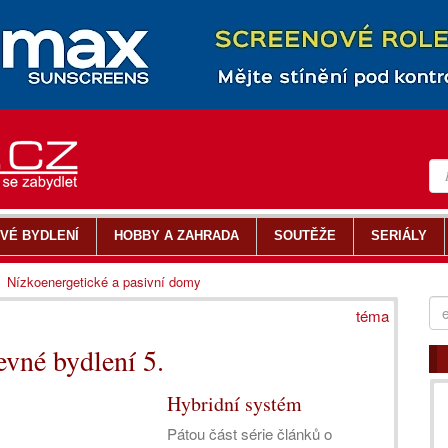
VÉ BYDLENÍ
HOBBY A ZAHRADA
SOUTĚŽE
SERIÁLY
Nízkoenergetické a pasivní domy
téma
evné bydlení 5.
Hybridní systém
Pátou část série článků o