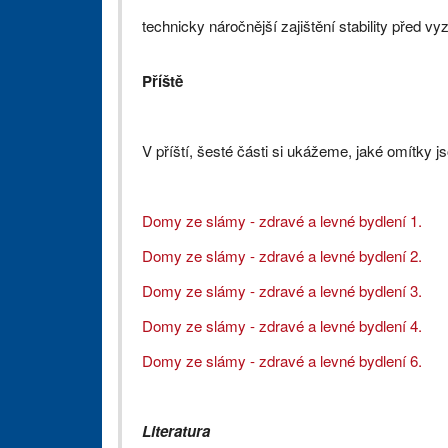
technicky náročnější zajištění stability před v
Příště
V příští, šesté části si ukážeme, jaké omítky 
Domy ze slámy - zdravé a levné bydlení 1.
Domy ze slámy - zdravé a levné bydlení 2.
Domy ze slámy - zdravé a levné bydlení 3.
Domy ze slámy - zdravé a levné bydlení 4.
Domy ze slámy - zdravé a levné bydlení 6.
Literatura