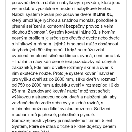
posuvné dveře a dalším nábytkovým prvkům, které jsou
velmi dobře využitelné v moderní nábytkové tvorbě.
Nabízí systém kování pro posuvné dveře
InLine XL
,
který umožňuje rychlou a snadnou montáž, pohodlné a
přesné seřízení a komfortní bezpečný provoz s velmi
dlouhou životností. Systém kování InLine XL s horním
nosným profilem je určen pro dřevěné dveře nebo dveře
s hliníkovým rámem, jejichž hmotnost může dosáhnout
úctyhodných 60 kilogramů! I když se může zdát
uvedená hmotnost silně naddimenzovaná, není tomu tak
– truhláři a nábytkáři denně řeší požadavky náročných
zákazníků, kde není o velké rozměry skříní a dveří k
nim skutečně nouze. Proto je systém kování navržen
pro výšku dveří až do 2600 mm, šířku dveří v rozmezí
od 750 do 2000 mm a tloušťku dveří v rozmezí od 16 do
25 mm. Zabudované kování nabízí možnost seřídit
výškovou a stranovou polohu dveří a naložení tak, aby
zavřené dveře vedle sebe byly v jedné rovině, s
minimální možnou dělící svislou mezerou. Seřízení
mechanismů je přesné, pohodlné a plynulé.
Samozřejmostí výbavy je nastavitelné tlumení Silent
System, které se stará o tiché a klidné dojezdy během
zavírání a otevírání.