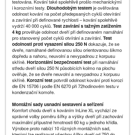
testována. Kování také spolehlivě prošlo mechanickými
i korozními testy.
Dlouhodobým testem
je ověřována
odolnost kování na počet předepsaných cyklů otevírání
a zavírání při definované rychlosti – kování spolehlivě
vydrží 40 000 cyklů.
Test zavírání s tažným zatížením
4 kg
prověřuje odolnost dveří při definovaném namáhání
pro stanovený počet cyklů otvírání a zavírání.
Test
odolnosti proti vysazení silou 250 N
dokazuje, že se
dveře, namáhané definovanou silou orientovanou šikmo
dopředu a nahoru, neuvolní a nevypadnou z korpusu
skříně.
Horizontální bezpečnostní test
při namáhání
středu dveří silou 250 N působících kolmo na plochu
ověřuje, že se dveře neuvolní a nevypadnou z korpusu
skříně.
Korozní test
potvrdil odolnost kování proti korozi
dle EN 15706 i podle EN 6270 při 72hodinovém testu v
kondenzační komoře.
Montážní sady usnadní sestavení a seřízení
Komfort chodu dveří s kováním InLine XL vychází ze
správné volby poměru šířky a výšky dveří při zachování
maximální přípustné hmotnosti 60 kg u jednoho křídla.
Výrobce proto nabízí 10 různých montážních sad,
kterými lze realizovat všechny šířky dveří od 750 do