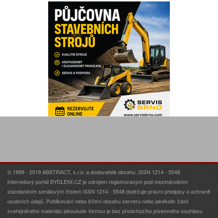
© 1999 - 2019 ABSTRACT, s.r.o. a dodavatelé obsahu. ISSN 1214 - 5548
Internetový portál BYDLENÍ.CZ je zdrojem registrovaným pod mezinárodním
standardním seriálovým číslem ISSN 1214 - 5548 dodržuje právní předpisy o ochraně
osobních údajů. Publikování nebo šíření obsahu serveru nebo jakékoliv části
zveřejněného materiálu jakoukoliv formou je bez předchozího písemného souhlasu