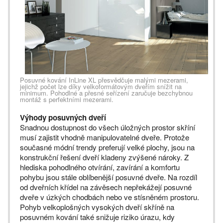
Posuvné kování InLine XL přesvědčuje malými mezerami,
jejichž počet lze díky velkoformátovým dveřím snížit na
minimum. Pohodlné a přesné seřízení zaručuje bezchybnou
montáž s perfektními mezerami.
Výhody posuvných dveří
Snadnou dostupnost do všech úložných prostor skříní
musí zajistit vhodně manipulovatelné dveře. Protože
současné módní trendy preferují velké plochy, jsou na
konstrukční řešení dveří kladeny zvýšené nároky. Z
hlediska pohodlného otvírání, zavírání a komfortu
pohybu jsou stále oblíbenější posuvné dveře. Na rozdíl
od dveřních křídel na závěsech nepřekážejí posuvné
dveře v úzkých chodbách nebo ve stísněném prostoru.
Pohyb velkoplošných vysokých dveří skříně na
posuvném kování také snižuje riziko úrazu, kdy