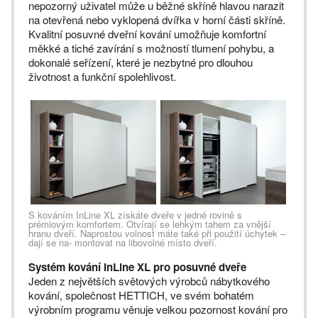
nepozorný uživatel může u běžné skříně hlavou narazit
na otevřená nebo vyklopená dvířka v horní části skříně.
Kvalitní posuvné dveřní kování umožňuje komfortní
měkké a tiché zavírání s možností tlumení pohybu, a
dokonalé seřízení, které je nezbytné pro dlouhou
životnost a funkční spolehlivost.
S kováním InLine XL získáte dveře v jedné rovině s
prémiovým komfortem. Otvírají se lehkým tahem za vnější
hranu dveří. Naprostou volnost máte také při použití úchytek –
dají se na- montovat na libovolné místo dveří.
Systém kování InLine XL pro posuvné dveře
Jeden z největších světových výrobců nábytkového
kování, společnost HETTICH, ve svém bohatém
výrobním programu věnuje velkou pozornost kování pro