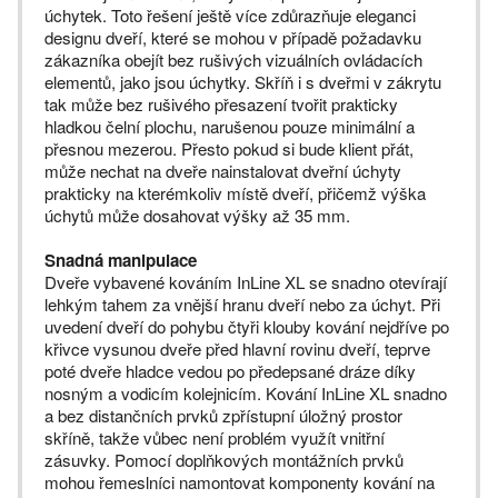
úchytek. Toto řešení ještě více zdůrazňuje eleganci
designu dveří, které se mohou v případě požadavku
zákazníka obejít bez rušivých vizuálních ovládacích
elementů, jako jsou úchytky. Skříň i s dveřmi v zákrytu
tak může bez rušivého přesazení tvořit prakticky
hladkou čelní plochu, narušenou pouze minimální a
přesnou mezerou. Přesto pokud si bude klient přát,
může nechat na dveře nainstalovat dveřní úchyty
prakticky na kterémkoliv místě dveří, přičemž výška
úchytů může dosahovat výšky až 35 mm.
Snadná manipulace
Dveře vybavené kováním InLine XL se snadno otevírají
lehkým tahem za vnější hranu dveří nebo za úchyt. Při
uvedení dveří do pohybu čtyři klouby kování nejdříve po
křivce vysunou dveře před hlavní rovinu dveří, teprve
poté dveře hladce vedou po předepsané dráze díky
nosným a vodicím kolejnicím. Kování InLine XL snadno
a bez distančních prvků zpřístupní úložný prostor
skříně, takže vůbec není problém využít vnitřní
zásuvky. Pomocí doplňkových montážních prvků
mohou řemeslníci namontovat komponenty kování na