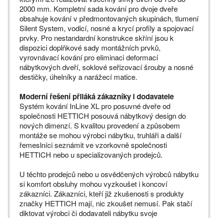
2000 mm. Kompletní sada kování pro dvoje dveře
obsahuje kování v předmontovaných skupinách, tlumení
Silent System, vodicí, nosné a krycí profily a spojovací
prvky. Pro nestandardní konstrukce skříní jsou k
dispozici doplňkové sady montážních prvků,
vyrovnávací kování pro eliminaci deformací
nábytkových dveří, soklové seřizovací šrouby a nosné
destičky, úhelníky a narážecí matice.
Moderní řešení přiláká zákazníky i dodavatele
Systém kování InLine XL pro posuvné dveře od
společnosti HETTICH posouvá nábytkový design do
nových dimenzí. S kvalitou provedení a způsobem
montáže se mohou výrobci nábytku, truhláři a další
řemeslníci seznámit ve vzorkovně společnosti
HETTICH nebo u specializovaných prodejců.
U těchto prodejců nebo u osvědčených výrobců nábytku
si komfort obsluhy mohou vyzkoušet i koncoví
zákazníci. Zákazníci, kteří již zkušenosti s produkty
značky HETTICH mají, nic zkoušet nemusí. Pak stačí
diktovat výrobci či dodavateli nábytku svoje