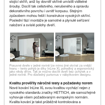
stojící skříň, aniž by dovnitř skříně umístili viditelné
šrouby. Docílí tak celistvého, nerušeného a opravdu
dekorativního povrchu i uvnitř korpusu. Stejným
způsobem mohou řešit i konstrukce vysokých skříní.
Poslední fází montáže je samotné a plynulé seřízení
naložení a svislé polohy dveří.
Posuvné dveře v jedné rovině lze mimo jiné otvírat za vnější
hranu – tento pohyb je díky InLine XL pohodlný a ergonomický
jako nikdy dříve. Tak je možno docílit dveří bez úchytek a v
jedné rovině. Pro důsledný purismus v nábytkovém designu.
Kvalitu prověřily náročné testy a požadavky norem
Nové kování InLine XL svou kvalitou vychází nejen z
vysokého standardu značky HETTICH, ale samozřejmě
vyhovuje všem požadovaným evropským normám.
Kvalita kování je také průběžně kontrolována a