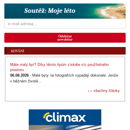
Odebírat
newsletter
KOVÁNÍ
Máte malý byt? Díky těmto tipům získáte víc použitelného
prostoru
06.08.2026
- Malé byty na fotografiích vypadají dokonale. Jenže
v běžném životě...
>> všechny články