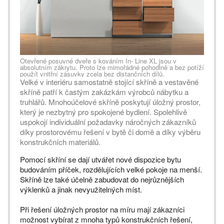
Otevřené posuvné dveře s kováním In- Line XL jsou v
absolutním zákrytu. Proto lze mimořádné pohodlně a bez potíží
použít vnitřní zásuvky zcela bez distančních dílů.
Velké v interiéru samostatně stojící skříně a vestavěné
skříně patří k častým zakázkám výrobců nábytku a
truhlářů. Mnohoúčelové skříně poskytují úložný prostor,
který je nezbytný pro spokojené bydlení. Spolehlivě
uspokojí individuální požadavky náročných zákazníků
díky prostorovému řešení v bytě či domě a díky výběru
konstrukčních materiálů.
Pomocí skříní se dají utvářet nové dispozice bytu
budováním příček, rozdělujících velké pokoje na menší.
Skříně lze také účelně zabudovat do nejrůznějších
výklenků a jinak nevyužitelných míst.
Při řešení úložných prostor na míru mají zákazníci
možnost vybírat z mnoha typů konstrukčních řešení,