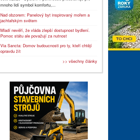
mnoho lidí symbol komfortu,...
Nad obzorem: Panelový byt inspirovaný mořem a
jachtařským světem
Mladí nevěří, že vláda zlepší dostupnost bydlení.
Pomoc státu ale považují za nutnost
Via Sancta: Domov budoucnosti pro ty, kteří chtějí
opravdu žít
>> všechny články