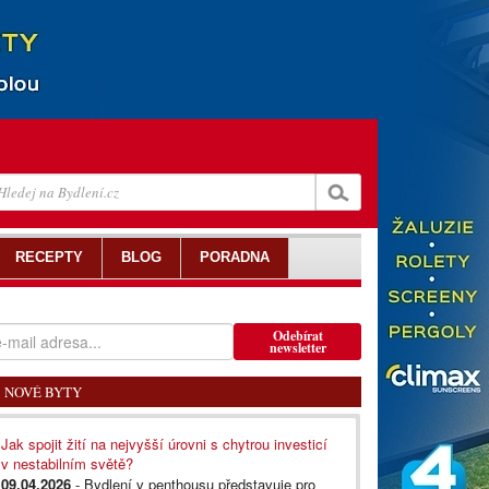
RECEPTY
BLOG
PORADNA
Odebírat
newsletter
NOVÉ BYTY
Jak spojit žití na nejvyšší úrovni s chytrou investicí
v nestabilním světě?
09.04.2026
- Bydlení v penthousu představuje pro