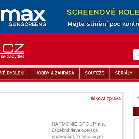
VÉ BYDLENÍ
HOBBY A ZAHRADA
SOUTĚŽE
SERIÁLY
tisková zpráva
HARMONIE GROUP, a.s.,
úspěšná developerská
společnost, známá svým