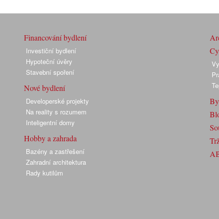
Financování bydlení
Arc
Cyk
Investiční bydlení
Hypoteční úvěry
Vy
Stavební spoření
Pr
Te
Nové bydlení
By
Developerské projekty
Na reality s rozumem
Bl
Inteligentní domy
So
Hobby a zahrada
Trž
Bazény a zastřešení
A
Zahradní architektura
Rady kutilům