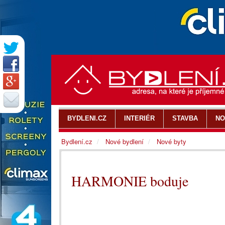
BYDLENI.CZ
INTERIÉR
STAVBA
NO
Bydlení.cz
Nové bydlení
Nové byty
HARMONIE boduje