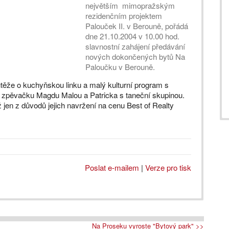
největším mimopražským
rezidenčním projektem
Palouček II. v Berouně, pořádá
dne 21.10.2004 v 10.00 hod.
slavnostní zahájení předávání
nových dokončených bytů Na
Paloučku v Berouně.
ěže o kuchyňskou linku a malý kulturní program s
 zpěvačku Magdu Malou a Patricka s taneční skupinou.
 jen z důvodů jejich navržení na cenu Best of Realty
Poslat e-mailem
|
Verze pro tisk
Na Proseku vyroste "Bytový park" >>