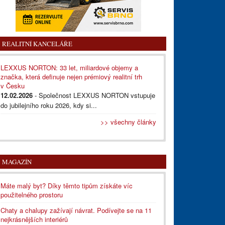
REALITNÍ KANCELÁŘE
LEXXUS NORTON: 33 let, miliardové objemy a
značka, která definuje nejen prémiový realitní trh
v Česku
12.02.2026
- Společnost LEXXUS NORTON vstupuje
do jubilejního roku 2026, kdy si...
>> všechny články
MAGAZÍN
Máte malý byt? Díky těmto tipům získáte víc
použitelného prostoru
Chaty a chalupy zažívají návrat. Podívejte se na 11
nejkrásnějších interiérů