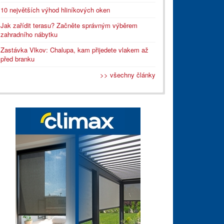
10 největších výhod hliníkových oken
Jak zařídit terasu? Začněte správným výběrem
zahradního nábytku
Zastávka Vlkov: Chalupa, kam přijedete vlakem až
před branku
>> všechny články