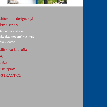
hitektura, design, styl
ly a seriály
bavujeme interiér
aktická moderní kuchyně
plo v domě
dlínkova kuchařka
og
utěže
iště zpráv
BSTRACT.CZ