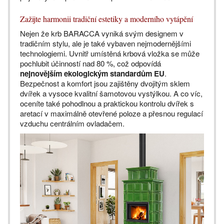
Zažijte harmonii tradiční estetiky a moderního vytápění
Nejen že krb BARACCA vyniká svým designem v
tradičním stylu, ale je také vybaven nejmodernějšími
technologiemi. Uvnitř umístěná krbová vložka se může
pochlubit účinností nad 80 %, což odpovídá
nejnovějším ekologickým standardům EU
.
Bezpečnost a komfort jsou zajištěny dvojitým sklem
dvířek a vysoce kvalitní šamotovou vystýlkou. A co víc,
oceníte také pohodlnou a praktickou kontrolu dvířek s
aretací v maximálně otevřené poloze a přesnou regulací
vzduchu centrálním ovladačem.