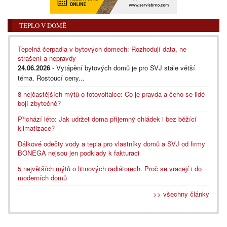
TEPLO V DOMĚ
Tepelná čerpadla v bytových domech: Rozhodují data, ne
strašení a nepravdy
24.06.2026
- Vytápění bytových domů je pro SVJ stále větší
téma. Rostoucí ceny...
8 nejčastějších mýtů o fotovoltaice: Co je pravda a čeho se lidé
bojí zbytečně?
Přichází léto: Jak udržet doma příjemný chládek i bez běžící
klimatizace?
Dálkové odečty vody a tepla pro vlastníky domů a SVJ od firmy
BONEGA nejsou jen podklady k fakturaci
5 největších mýtů o litinových radiátorech. Proč se vracejí i do
moderních domů
>> všechny články