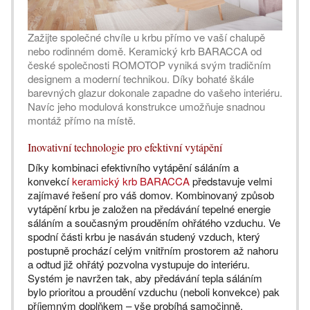
Zažijte společné chvíle u krbu přímo ve vaší chalupě
nebo rodinném domě. Keramický krb BARACCA od
české společnosti ROMOTOP vyniká svým tradičním
designem a moderní technikou. Díky bohaté škále
barevných glazur dokonale zapadne do vašeho interiéru.
Navíc jeho modulová konstrukce umožňuje snadnou
montáž přímo na místě.
Inovativní technologie pro efektivní vytápění
Díky kombinaci efektivního vytápění sáláním a
konvekcí
keramický krb BARACCA
představuje velmi
zajímavé řešení pro váš domov. Kombinovaný způsob
vytápění krbu je založen na předávání tepelné energie
sáláním a současným prouděním ohřátého vzduchu. Ve
spodní části krbu je nasáván studený vzduch, který
postupně prochází celým vnitřním prostorem až nahoru
a odtud již ohřátý pozvolna vystupuje do interiéru.
Systém je navržen tak, aby předávání tepla sáláním
bylo prioritou a proudění vzduchu (neboli konvekce) pak
příjemným doplňkem – vše probíhá samočinně.