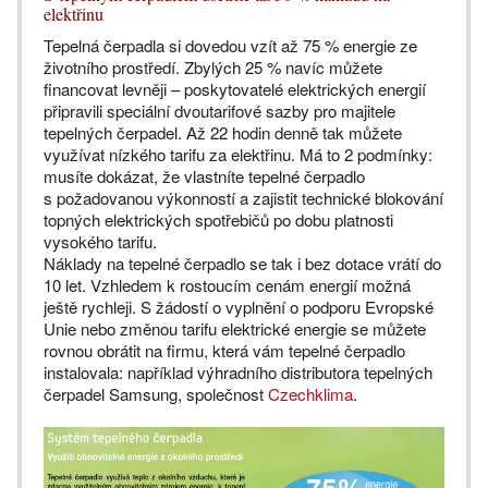
elektřinu
Tepelná čerpadla si dovedou vzít až 75 % energie ze
životního prostředí. Zbylých 25 % navíc můžete
financovat levněji – poskytovatelé elektrických energií
připravili speciální dvoutarifové sazby pro majitele
tepelných čerpadel. Až 22 hodin denně tak můžete
využívat nízkého tarifu za elektřinu. Má to 2 podmínky:
musíte dokázat, že vlastníte tepelné čerpadlo
s požadovanou výkonností a zajistit technické blokování
topných elektrických spotřebičů po dobu platnosti
vysokého tarifu.
Náklady na tepelné čerpadlo se tak i bez dotace vrátí do
10 let. Vzhledem k rostoucím cenám energií možná
ještě rychleji. S žádostí o vyplnění o podporu Evropské
Unie nebo změnou tarifu elektrické energie se můžete
rovnou obrátit na firmu, která vám tepelné čerpadlo
instalovala: například výhradního distributora tepelných
čerpadel Samsung, společnost
Czechklima
.