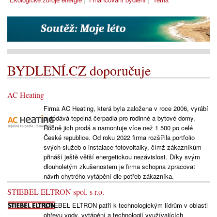
BYDLENÍ.CZ doporučuje
AC Heating
Firma AC Heating, která byla založena v roce 2006, vyrábí
a dodává tepelná čerpadla pro rodinné a bytové domy.
Ročně jich prodá a namontuje více než 1 500 po celé
České republice. Od roku 2022 firma rozšířila portfolio
svých služeb o instalace fotovoltaiky, čímž zákazníkům
přináší ještě větší energetickou nezávislost. Díky svým
dlouholetým zkušenostem je firma schopna zpracovat
návrh chytrého vytápění dle potřeb zákazníka.
STIEBEL ELTRON spol. s r.o.
STIEBEL ELTRON patří k technologickým lídrům v oblasti
ohřevu vody, vytápění a technologií využívajících