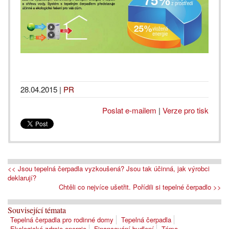
28.04.2015
|
PR
Poslat e-mailem
|
Verze pro tisk
<< Jsou tepelná čerpadla vyzkoušená? Jsou tak účinná, jak výrobci
deklarují?
Chtěli co nejvíce ušetřit. Pořídili si tepelné čerpadlo >>
Související témata
Tepelná čerpadla pro rodinné domy
Tepelná čerpadla
Ekologické zdroje energie
Financování bydlení
Téma