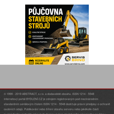
© 1999 - 2019 ABSTRACT, s.r.o. a dodavatelé obsahu. ISSN 1214 - 5548
Internetový portál BYDLENÍ.CZ je zdrojem registrovaným pod mezinárodním
standardním seriálovým číslem ISSN 1214 - 5548 dodržuje právní předpisy o ochraně
osobních údajů. Publikování nebo šíření obsahu serveru nebo jakékoliv části
zveřejněného materiálu jakoukoliv formou je bez předchozího písemného souhlasu