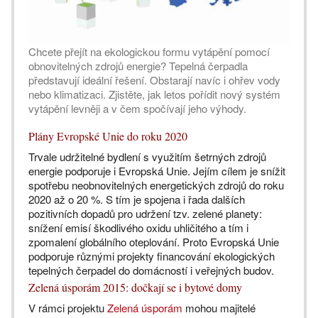
Chcete přejít na ekologickou formu vytápění pomocí
obnovitelných zdrojů energie? Tepelná čerpadla
představují ideální řešení. Obstarají navíc i ohřev vody
nebo klimatizaci. Zjistěte, jak letos pořídit nový systém
vytápění levněji a v čem spočívají jeho výhody.
Plány Evropské Unie do roku 2020
Trvale udržitelné bydlení s využitím šetrných zdrojů
energie podporuje i Evropská Unie. Jejím cílem je snížit
spotřebu neobnovitelných energetických zdrojů do roku
2020 až o 20 %. S tím je spojena i řada dalších
pozitivních dopadů pro udržení tzv. zelené planety:
snížení emisí škodlivého oxidu uhličitého a tím i
zpomalení globálního oteplování. Proto Evropská Unie
podporuje různými projekty financování ekologických
tepelných čerpadel do domácností i veřejných budov.
Zelená úsporám 2015: dočkají se i bytové domy
V rámci projektu
Zelená úsporám
mohou majitelé