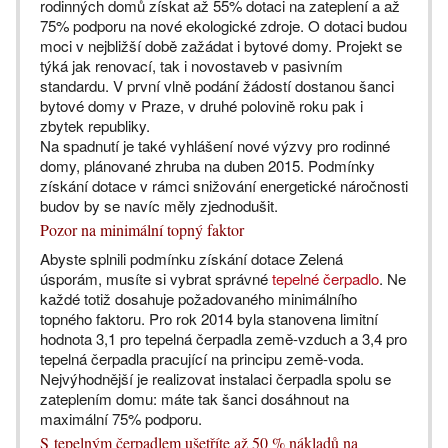
rodinných domů získat až 55% dotaci na zateplení a až
75% podporu na nové ekologické zdroje. O dotaci budou
moci v nejbližší době zažádat i bytové domy. Projekt se
týká jak renovací, tak i novostaveb v pasivním
standardu. V první vlně podání žádostí dostanou šanci
bytové domy v Praze, v druhé polovině roku pak i
zbytek republiky.
Na spadnutí je také vyhlášení nové výzvy pro rodinné
domy, plánované zhruba na duben 2015. Podmínky
získání dotace v rámci snižování energetické náročnosti
budov by se navíc měly zjednodušit.
Pozor na minimální topný faktor
Abyste splnili podmínku získání dotace Zelená
úsporám, musíte si vybrat správné
tepelné čerpadlo
. Ne
každé totiž dosahuje požadovaného minimálního
topného faktoru. Pro rok 2014 byla stanovena limitní
hodnota 3,1 pro tepelná čerpadla země-vzduch a 3,4 pro
tepelná čerpadla pracující na principu země-voda.
Nejvýhodnější je realizovat instalaci čerpadla spolu se
zateplením domu: máte tak šanci dosáhnout na
maximální 75% podporu.
S tepelným čerpadlem ušetříte až 50 % nákladů na