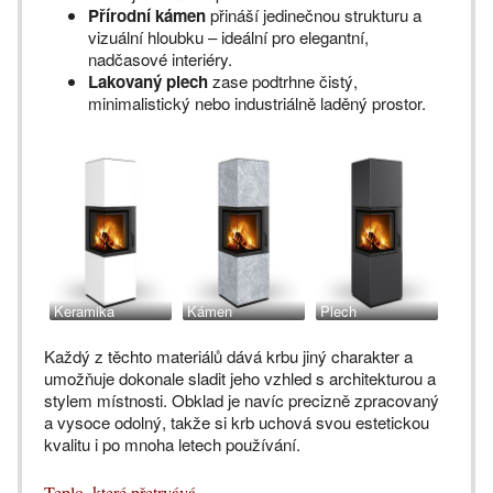
Přírodní kámen
přináší jedinečnou strukturu a
vizuální hloubku – ideální pro elegantní,
nadčasové interiéry.
Lakovaný plech
zase podtrhne čistý,
minimalistický nebo industriálně laděný prostor.
Keramika
Kámen
Plech
Každý z těchto materiálů dává krbu jiný charakter a
umožňuje dokonale sladit jeho vzhled s architekturou a
stylem místnosti. Obklad je navíc precizně zpracovaný
a vysoce odolný, takže si krb uchová svou estetickou
kvalitu i po mnoha letech používání.
Teplo, které přetrvává