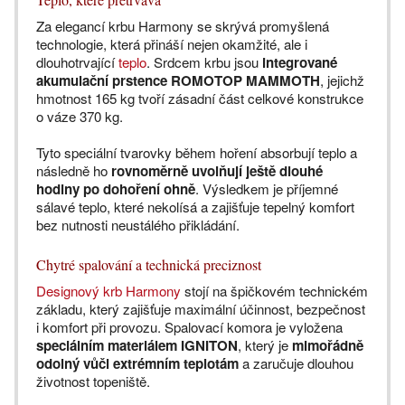
Za elegancí krbu Harmony se skrývá promyšlená
technologie, která přináší nejen okamžité, ale i
dlouhotrvající
teplo
. Srdcem krbu jsou
integrované
akumulační prstence ROMOTOP MAMMOTH
, jejichž
hmotnost 165 kg tvoří zásadní část celkové konstrukce
o váze 370 kg.
Tyto speciální tvarovky během hoření absorbují teplo a
následně ho
rovnoměrně uvolňují ještě dlouhé
hodiny po dohoření ohně
. Výsledkem je příjemné
sálavé teplo, které nekolísá a zajišťuje tepelný komfort
bez nutnosti neustálého přikládání.
Chytré spalování a technická preciznost
Designový krb Harmony
stojí na špičkovém technickém
základu, který zajišťuje maximální účinnost, bezpečnost
i komfort při provozu. Spalovací komora je vyložena
speciálním materiálem IGNITON
, který je
mimořádně
odolný vůči extrémním teplotám
a zaručuje dlouhou
životnost topeniště.