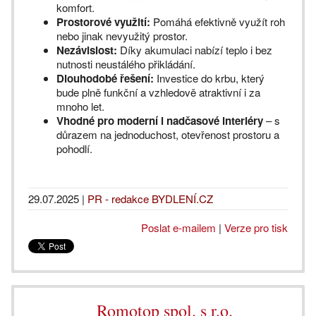
komfort.
Prostorové využití:
Pomáhá efektivně využít roh
nebo jinak nevyužitý prostor.
Nezávislost:
Díky akumulaci nabízí teplo i bez
nutnosti neustálého přikládání.
Dlouhodobé řešení:
Investice do krbu, který
bude plně funkční a vzhledově atraktivní i za
mnoho let.
Vhodné pro moderní i nadčasové interiéry
– s
důrazem na jednoduchost, otevřenost prostoru a
pohodlí.
29.07.2025
|
PR - redakce BYDLENÍ.CZ
Poslat e-mailem
|
Verze pro tisk
Romotop spol. s r.o.