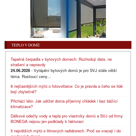
TEPLO V DOMĚ
Tepelná čerpadla v bytových domech: Rozhodují data, ne
strašení a nepravdy
24.06.2026
- Vytápění bytových domů je pro SVJ stále větší
téma. Rostoucí ceny...
8 nejčastějších mýtů o fotovoltaice: Co je pravda a čeho se lidé
bojí zbytečně?
Přichází léto: Jak udržet doma příjemný chládek i bez běžící
klimatizace?
Dálkové odečty vody a tepla pro vlastníky domů a SVJ od firmy
BONEGA nejsou jen podklady k fakturaci
5 největších mýtů o litinových radiátorech. Proč se vracejí i do