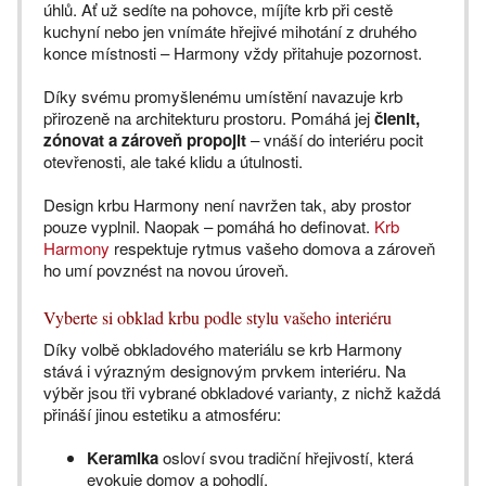
úhlů. Ať už sedíte na pohovce, míjíte krb při cestě
kuchyní nebo jen vnímáte hřejivé mihotání z druhého
konce místnosti – Harmony vždy přitahuje pozornost.
Díky svému promyšlenému umístění navazuje krb
přirozeně na architekturu prostoru. Pomáhá jej
členit,
zónovat a zároveň propojit
– vnáší do interiéru pocit
otevřenosti, ale také klidu a útulnosti.
Design krbu Harmony není navržen tak, aby prostor
pouze vyplnil. Naopak – pomáhá ho definovat.
Krb
Harmony
respektuje rytmus vašeho domova a zároveň
ho umí povznést na novou úroveň.
Vyberte si obklad krbu podle stylu vašeho interiéru
Díky volbě obkladového materiálu se krb Harmony
stává i výrazným designovým prvkem interiéru. Na
výběr jsou tři vybrané obkladové varianty, z nichž každá
přináší jinou estetiku a atmosféru:
Keramika
osloví svou tradiční hřejivostí, která
evokuje domov a pohodlí.