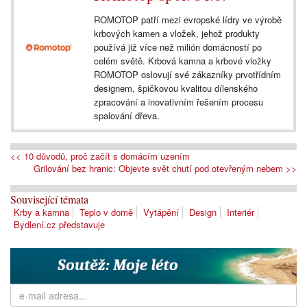
ROMOTOP patří mezi evropské lídry ve výrobě
krbových kamen a vložek, jehož produkty
používá již více než milión domácností po
celém světě. Krbová kamna a krbové vložky
ROMOTOP oslovují své zákazníky prvotřídním
designem, špičkovou kvalitou dílenského
zpracování a inovativním řešením procesu
spalování dřeva.
<< 10 důvodů, proč začít s domácím uzením
Grilování bez hranic: Objevte svět chutí pod otevřeným nebem >>
Související témata
Krby a kamna
Teplo v domě
Vytápění
Design
Interiér
Bydlení.cz představuje