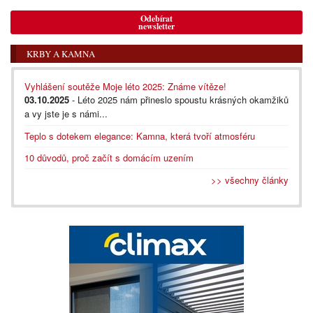
Odebírat
newsletter
KRBY A KAMNA
Vyhlášení soutěže Moje léto 2025: Známe vítěze!
03.10.2025
- Léto 2025 nám přineslo spoustu krásných okamžiků
a vy jste je s námi...
Teplo s dotekem elegance: Kamna, která tvoří atmosféru
10 důvodů, proč začít s domácím uzením
>> všechny články