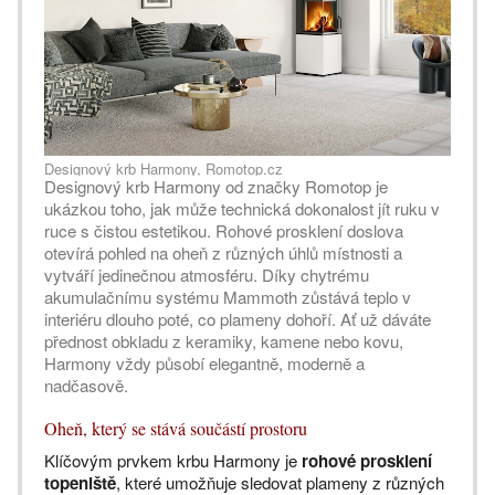
Designový krb Harmony, Romotop.cz
Designový krb Harmony od značky Romotop je
ukázkou toho, jak může technická dokonalost jít ruku v
ruce s čistou estetikou. Rohové prosklení doslova
otevírá pohled na oheň z různých úhlů místnosti a
vytváří jedinečnou atmosféru. Díky chytrému
akumulačnímu systému Mammoth zůstává teplo v
interiéru dlouho poté, co plameny dohoří. Ať už dáváte
přednost obkladu z keramiky, kamene nebo kovu,
Harmony vždy působí elegantně, moderně a
nadčasově.
Oheň, který se stává součástí prostoru
Klíčovým prvkem krbu Harmony je
rohové prosklení
topeniště
, které umožňuje sledovat plameny z různých