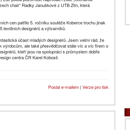
Czech chair“ Radky Januškové z UTB Zlín, která
ních cen patřilo 5. ročníku soutěže Koberce trochu jinak
85 textilních designérů a výtvarníků.
ntastická účast mladých designérů. Jsem velmi rád, že
výrobcům, ale také přesvědčovat stále víc a víc firem o
signérů, kteří jsou na spolupráci s průmyslem dobře
 Design centra ČR Karel Kobosil.
Poslat e-mailem
|
Verze pro tisk