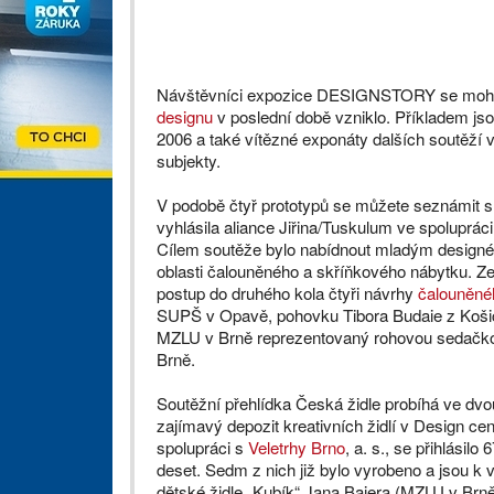
Návštěvníci expozice DESIGNSTORY se mohou
designu
v poslední době vzniklo. Příkladem js
2006 a také vítězné exponáty dalších soutěží
subjekty.
V podobě čtyř prototypů se můžete seznámit s
vyhlásila aliance Jiřina/Tuskulum ve spoluprác
Cílem soutěže bylo nabídnout mladým designér
oblasti čalouněného a skříňkového nábytku. Ze 
postup do druhého kola čtyři návrhy
čalouněné
SUPŠ v Opavě, pohovku Tibora Budaie z Košic,
MZLU v Brně reprezentovaný rohovou sedačko
Brně.
Soutěžní přehlídka Česká židle probíhá ve dvou
zajímavý depozit kreativních židlí v Design c
spolupráci s
Veletrhy Brno
, a. s., se přihlásilo
deset. Sedm z nich již bylo vyrobeno a jsou k
dětské židle „Kubík“ Jana Bajera (MZLU v Brně)