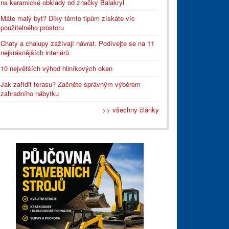
na keramické obklady od značky Balakryl
Máte malý byt? Díky těmto tipům získáte víc
použitelného prostoru
Chaty a chalupy zažívají návrat. Podívejte se na 11
nejkrásnějších interiérů
10 největších výhod hliníkových oken
Jak zařídit terasu? Začněte správným výběrem
zahradního nábytku
>> všechny články