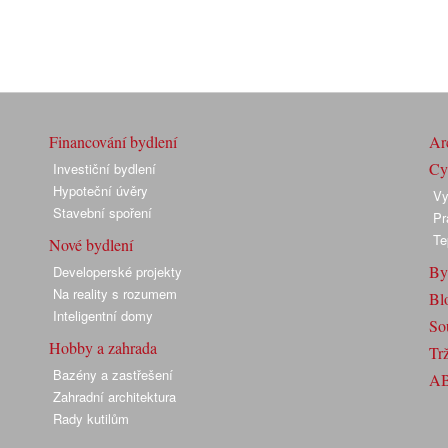
Financování bydlení
Arc
Cyk
Investiční bydlení
Hypoteční úvěry
Vy
Stavební spoření
Pr
Te
Nové bydlení
By
Developerské projekty
Na reality s rozumem
Bl
Inteligentní domy
So
Hobby a zahrada
Trž
Bazény a zastřešení
A
Zahradní architektura
Rady kutilům