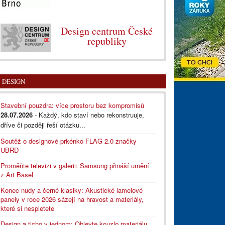
Design centrum České
republiky
DESIGN
Stavební pouzdra: více prostoru bez kompromisů
28.07.2026
- Každý, kdo staví nebo rekonstruuje,
dříve či později řeší otázku...
Soutěž o designové prkénko FLAG 2.0 značky
UBRD
Proměňte televizi v galerii: Samsung přináší umění
z Art Basel
Konec nudy a černé klasiky: Akustické lamelové
panely v roce 2026 sázejí na hravost a materiály,
které si nespletete
Design a ticho v jednom: Objevte kouzlo materiálu