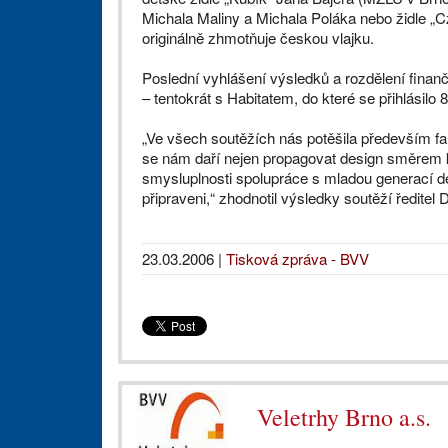
Michala Maliny a Michala Poláka nebo židle „
originálně zhmotňuje českou vlajku.
Poslední vyhlášení výsledků a rozdělení finanč
– tentokrát s Habitatem, do které se přihlásilo 
„Ve všech soutěžích nás potěšila především fa
se nám daří nejen propagovat design směrem k 
smysluplnosti spolupráce s mladou generací de
připraveni,“ zhodnotil výsledky soutěží ředitel
23.03.2006
|
Tisková zpráva - BVV
Veletrhy Brno a.s.