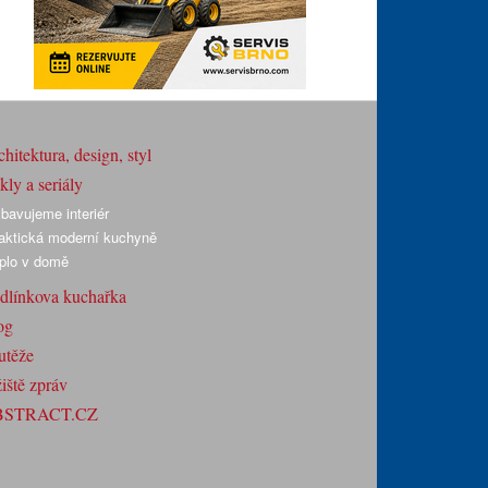
hitektura, design, styl
ly a seriály
bavujeme interiér
aktická moderní kuchyně
plo v domě
dlínkova kuchařka
og
utěže
iště zpráv
BSTRACT.CZ