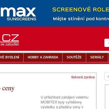
VÉ BYDLENÍ
HOBBY A ZAHRADA
SOUTĚŽE
SERIÁLY
tisková zpráva
 ceny
U příležitosti zahájení veletrhu
MOBITEX byly vyhlášeny
výsledky a předány ceny v