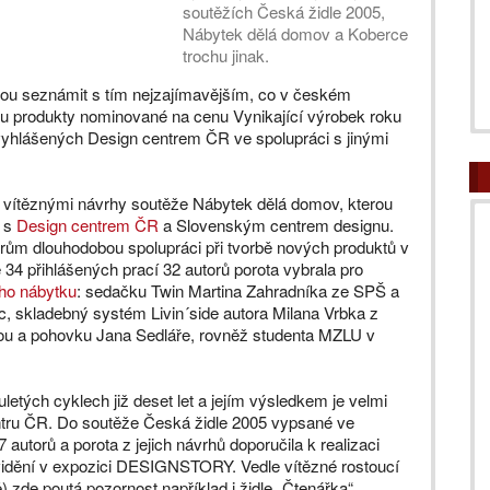
soutěžích Česká židle 2005,
Nábytek dělá domov a Koberce
trochu jinak.
 seznámit s tím nejzajímavějším, co v českém
ou produkty nominované na cenu Vynikající výrobek roku
 vyhlášených Design centrem ČR ve spolupráci s jinými
 vítěznými návrhy soutěže Nábytek dělá domov, kterou
i s
Design centrem ČR
a Slovenským centrem designu.
ům dlouhodobou spolupráci při tvorbě nových produktů v
34 přihlášených prací 32 autorů porota vybrala pro
ho nábytku
: sedačku Twin Martina Zahradníka ze SPŠ a
 skladebný systém Livin´side autora Milana Vrbka z
u a pohovku Jana Sedláře, rovněž studenta MZLU v
letých cyklech již deset let a jejím výsledkem je velmi
entru ČR. Do soutěže Česká židle 2005 vypsané ve
 67 autorů a porota z jejich návrhů doporučila k realizaci
 vidění v expozici DESIGNSTORY. Vedle vítězné rostoucí
 zde poutá pozornost například i židle „Čtenářka“