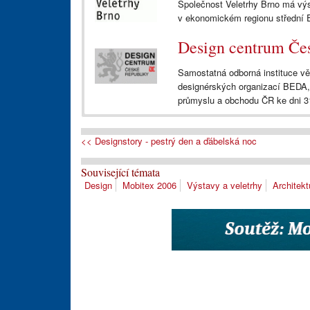
Společnost Veletrhy Brno má vý
v ekonomickém regionu střední 
Design centrum Čes
Samostatná odborná instituce vě
designérských organizací BEDA,
průmyslu a obchodu ČR ke dni 3
<< Designstory - pestrý den a ďábelská noc
Související témata
Design
Mobitex 2006
Výstavy a veletrhy
Architekt