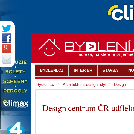
BYDLENI.CZ
INTERIÉR
STAVBA
NO
Bydlení.cz
Architektura, design, styl
Design
Design centrum ČR udílelo