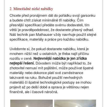
2. Mimořádně nízké nabídky
Chcete před pronájmem dát do pořádku svojí garsonku
a budete chtít získat minimálně tři nabídky. Čím
přesnější specifikaci předáte svému dodavateli, tím
větší je pravděpodobnost, že dostanete přesný odhad.
Náš technik pan Mathauser vždy navrhuje použít stejné
specifikace, materiály a práce pro každou nabídku.
Uvědomte si, že pokud dostanete nabídku, která je
mnohem nižší než u ostatních, je třeba najít příčinu
rozdílu v ceně.
Nejlevnější nabídka je jen zřídka
nejlepší řešení.
Důvodem může být například to, že
zhotovitel nemusí mít pojištění, může používat špatné
materiály nebo dokonce platí své zaměstnance
takzvaně na ruku. Bohužel použití nevhodných
materiálů či špatné technologické postupy se mohou
projevit až po delší době a oprava je většinou nejen
finančně, ale i časově náročná.