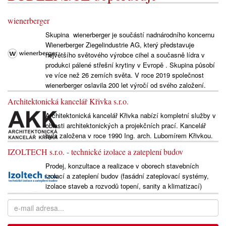
wienerberger
Skupina wienerberger je součástí nadnárodního koncernu
Wienerberger Ziegelindustrie AG, který představuje
největšího světového výrobce cihel a současně lídra v
produkci pálené střešní krytiny v Evropě . Skupina působí
ve více než 26 zemích světa. V roce 2019 společnost
wienerberger oslavila 200 let výročí od svého založení.
Architektonická kancelář Křivka s.r.o.
Architektonická kancelář Křivka nabízí kompletní služby v
oblasti architektonických a projekčních prací. Kancelář
byla založena v roce 1990 Ing. arch. Lubomírem Křivkou.
IZOLTECH s.r.o. - technické izolace a zateplení budov
Prodej, konzultace a realizace v oborech stavebních
izolací a zateplení budov (fasádní zateplovací systémy,
izolace staveb a rozvodů topení, sanity a klimatizací)