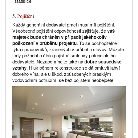
i statisíce.
5. Pojištění
Každý generální dodavatel prací musí mít pojištění.
Všeobecné pojištění odpovědnosti zajišťuje, že
váš
majetek bude chráněn v případě jakéhokoliv
poškození v průběhu projektu
. To se pochopitelně
týká i pracovníků, zraněných v průběhu stavby. Můžete
tedy požádat o číslo pojistné smlouvy potenciálního
dodavatele. Nezapomínejte také na
dobré sousedské
vztahy
. Hluk během rekonstrukce se dá omluvit lahví
dobrého vína, ale u škod, způsobených prasklým
vodovodním potrubím, se bez pojištění neobejdete.