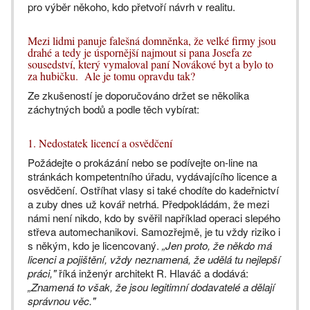
pro výběr někoho, kdo přetvoří návrh v realitu.
Mezi lidmi panuje falešná domněnka, že velké firmy jsou
drahé a tedy je úspornější najmout si pana Josefa ze
sousedství, který vymaloval paní Novákové byt a bylo to
za hubičku. Ale je tomu opravdu tak?
Ze zkušeností je doporučováno držet se několika
záchytných bodů a podle těch vybírat:
1. Nedostatek licencí a osvědčení
Požádejte o prokázání nebo se podívejte on-line na
stránkách kompetentního úřadu, vydávajícího licence a
osvědčení. Ostříhat vlasy si také chodíte do kadeřnictví
a zuby dnes už kovář netrhá. Předpokládám, že mezi
námi není nikdo, kdo by svěřil například operaci slepého
střeva automechanikovi. Samozřejmě, je tu vždy riziko i
s někým, kdo je licencovaný.
„Jen proto, že někdo má
licenci a pojištění, vždy neznamená, že udělá tu nejlepší
práci,"
říká inženýr architekt R. Hlaváč a dodává:
„Znamená to však, že jsou legitimní dodavatelé a dělají
správnou věc."