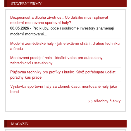
STAVEBNÍ FIRMY
Bezpečnost a dlouhá životnost. Co dalšího musí splňovat
moderní montované sportovní haly?
06.05.2026
- Pro kluby, obce i soukromé investory znamenají
moderní montované...
Moderní zemědělské haly - jak efektivně chránit drahou techniku
a úrodu
Montovaná prodejní hala - ideální volba pro autosalony,
zahradnictví i stavebniny
Půjčovna techniky pro profíky i kutily: Když potřebujete udělat
pořádný kus práce
Výstavba sportovní haly za zlomek času: montované haly jako
trend
>> všechny články
MAGAZÍN