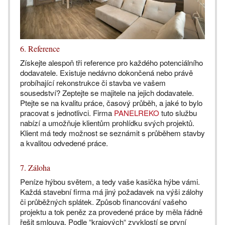
6. Reference
Získejte alespoň tři reference pro každého potenciálního
dodavatele. Existuje nedávno dokončená nebo právě
probíhající rekonstrukce či stavba ve vašem
sousedství? Zeptejte se majitele na jejich dodavatele.
Ptejte se na kvalitu práce, časový průběh, a jaké to bylo
pracovat s jednotlivci. Firma
PANELREKO
tuto službu
nabízí a umožňuje klientům prohlídku svých projektů.
Klient má tedy možnost se seznámit s průběhem stavby
a kvalitou odvedené práce.
7. Záloha
Peníze hýbou světem, a tedy vaše kasička hýbe vámi.
Každá stavební firma má jiný požadavek na výši zálohy
či průběžných splátek. Způsob financování vašeho
projektu a tok peněz za provedené práce by měla řádně
řešit smlouva. Podle “krajových“ zvyklostí se první