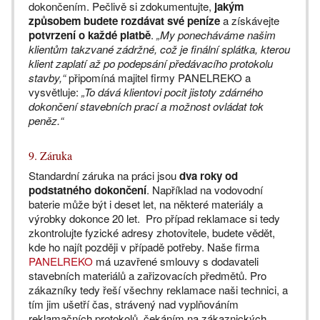
dokončením. Pečlivě si zdokumentujte,
jakým
způsobem budete rozdávat své peníze
a získávejte
potvrzení o každé platbě
.
„My ponecháváme našim
klientům takzvané zádržné, což je finální splátka, kterou
klient zaplatí až po podepsání předávacího protokolu
stavby,“
připomíná majitel firmy PANELREKO a
vysvětluje:
„To dává klientovi pocit jistoty zdárného
dokončení stavebních prací a možnost ovládat tok
peněz.“
9. Záruka
Standardní záruka na práci jsou
dva roky od
podstatného dokončení
. Například na vodovodní
baterie může být i deset let, na některé materiály a
výrobky dokonce 20 let. Pro případ reklamace si tedy
zkontrolujte fyzické adresy zhotovitele, budete vědět,
kde ho najít později v případě potřeby. Naše firma
PANELREKO
má uzavřené smlouvy s dodavateli
stavebních materiálů a zařizovacích předmětů. Pro
zákazníky tedy řeší všechny reklamace naši technici, a
tím jim ušetří čas, strávený nad vyplňováním
reklamačních protokolů, čekáním na zákaznických