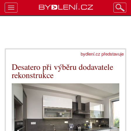
Toggle
navigation
bydlení.cz představuje
Desatero při výběru dodavatele
rekonstrukce