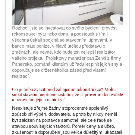
Rozhodli jste se investovat do svého bydlení, provést
rekonstrukci bytu nebo domu a podstoupit s tím i
všechna úskalí spojená se stavebními úpravami. V
bance máte peníze, v hlavě určitou představu o
změnách, ale nevíte, kdo bude ten nejlepší realizátor
vašeho projektu. Projektový manažer pan Zenkl z firmy
Panelreko, pomáhá klientům už řadu let plnit jejich sny a
doporučuje se držet několika zásad před vlastní
realizací.
Co je třeba zvážit před zahájením rekonstrukce? Mohu
snížit stavební nepříjemnosti tím, že si prověřím dodavatele
a porovnám jejich nabídky?
Neexistuje zřejmě žádný stoprocentně spolehlivý
způsob při výběru dodavatele, a proto by nikdy neměl
být založen na poptávce samotné, ale celé řadě se
stavbou souvisejících faktorů. Poměr ceny a služeb,
zkušenosti a doporučení jsou velice důležitými ukazateli