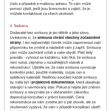
číslo a případně e-mailovou adresu. To vám může
pomoci zjistit, jestli jsou licencováni a zajistí, že je
můžete kontaktovat za všech okolností.
4. Smlouva
Dodavatel bez smlouvy je jen dělník a jeho slovo.
Uvědomte si, že
smlouva chrání všechny zúčastněné
strany
. I ten nejčestnější člověk může zapomenout vaši
připomínku ke změně a následně vám ji zapřít. Smlouva
vám může zachránit vztah a vaše obydlí. Platí tedy
pravidlo - vyhnout se každému, kdo říká, že smlouva
není nutná, zejména u rozsáhlejších staveb a
rekonstrukcí. Ujistěte se, že vaše smlouva vymezuje
konkrétní práci, použité materiály, rozpis cen a
splátkový kalendář. Nedílnou součástí každé smlouvy
by měla být i
projektová dokumentace
, která obsahuje
stávající a navrhovaný stav. Pokud si nejste jisti zněním
smlouvy a nevyznáte se v občanském zákoníku,
doporučuji konzultaci v právní kanceláři. Cena
rekonstrukce se vám zvedne jen o pár stovek, ale ze
zkušeností vyplývá, že vám v případě komplikací ušetří