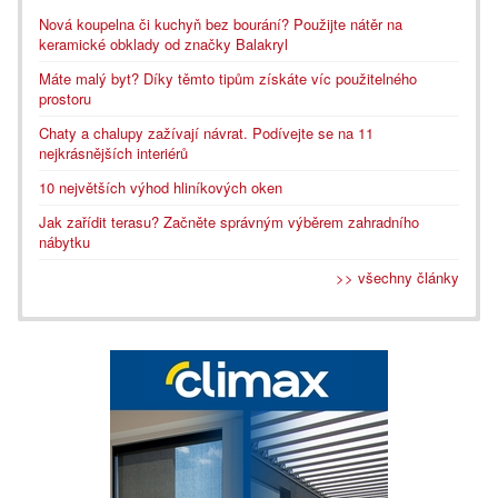
Nová koupelna či kuchyň bez bourání? Použijte nátěr na
keramické obklady od značky Balakryl
Máte malý byt? Díky těmto tipům získáte víc použitelného
prostoru
Chaty a chalupy zažívají návrat. Podívejte se na 11
nejkrásnějších interiérů
10 největších výhod hliníkových oken
Jak zařídit terasu? Začněte správným výběrem zahradního
nábytku
>> všechny články