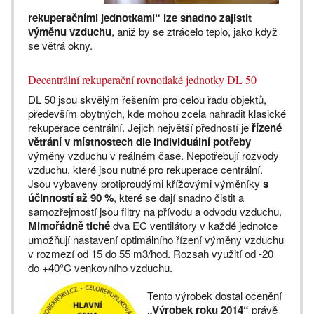
rekuperačními jednotkami“ lze snadno zajistit
výměnu vzduchu
, aniž by se ztrácelo teplo, jako když
se větrá okny.
Decentrální rekuperační rovnotlaké jednotky DL 50
DL 50 jsou skvělým řešením pro celou řadu objektů,
především obytných, kde mohou zcela nahradit klasické
rekuperace centrální. Jejich největší předností je
řízené
větrání v místnostech dle individuální potřeby
výměny vzduchu v reálném čase. Nepotřebují rozvody
vzduchu, které jsou nutné pro rekuperace centrální.
Jsou vybaveny protiproudými křížovými výměníky
s
účinností až 90 %
, které se dají snadno čistit a
samozřejmostí jsou filtry na přívodu a odvodu vzduchu.
Mimořádně tiché
dva EC ventilátory v každé jednotce
umožňují nastavení optimálního řízení výměny vzduchu
v rozmezí od 15 do 55 m3/hod. Rozsah využití od -20
do +40°C venkovního vzduchu.
Tento výrobek dostal ocenění
„Výrobek roku 2014“
právě