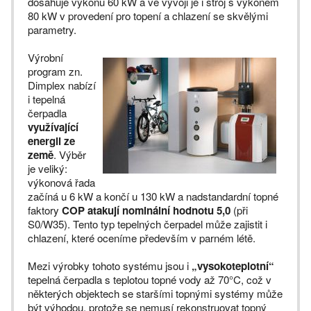
dosahuje výkonu 60 kW a ve vývoji je i stroj s výkonem
80 kW v provedení pro topení a chlazení se skvělými
parametry.
Výrobní
program zn.
Dimplex nabízí
i tepelná
čerpadla
využívající
energii ze
země
. Výběr
je veliký:
výkonová řada
začíná u 6 kW a končí u 130 kW a nadstandardní topné
faktory
COP atakují nominální hodnotu 5,0
(při
S0/W35). Tento typ tepelných čerpadel může zajistit i
chlazení, které oceníme především v parném létě.
Mezi výrobky tohoto systému jsou i
„vysokoteplotní“
tepelná čerpadla s teplotou topné vody až 70°C, což v
některých objektech se staršími topnými systémy může
být výhodou, protože se nemusí rekonstruovat topný