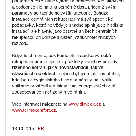
poměrně široké škále výkonů a provedení. Ale takových
a podobných je na trhu poměrně dost, přičemž svými
parametry se řadí do nejvyšší kategorie. Bohužel
instalace centrálních rekuperací má své specifické
požadavky, které ne vždy je snadné splnit jak z hlediska
instalací, ale hlavně, jako ostatně u všech centrálních
rekuperací, při údržbě a čistění vzduchotechnických
rozvodů.
Když to shrneme, pak kompletní nabídka výrobků
rekuperací umožňuje řešit prakticky všechny případy
řízeného větrání jak v novostavbách, tak ve
stávajících objektech
, nejen obytných, ale i ostatních,
kde jsou z hygienického hlediska nároky na kvalitu
vnitřního prostředí a minimalizaci energetických ztrát
způsobovaných neřízeným větráním.
Více informací naleznete na
www.dimplex.cz
a
www.termokomfort.cz
.
13.10.2015
|
PR