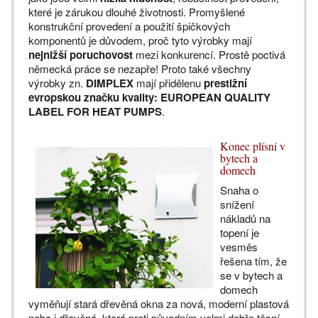
které je zárukou dlouhé životnosti. Promyšlené
konstrukční provedení a použití špičkových
komponentů je důvodem, proč tyto výrobky mají
nejnižší poruchovost
mezi konkurencí. Prostě poctivá
německá práce se nezapře! Proto také všechny
výrobky zn.
DIMPLEX
mají přidělenu
prestižní
evropskou značku kvality: EUROPEAN QUALITY
LABEL FOR HEAT PUMPS
.
Konec plísní v
bytech a
domech
Snaha o
snížení
nákladů na
topení je
vesměs
řešena tím, že
se v bytech a
domech
vyměňují stará dřevěná okna za nová, moderní plastová
nebo i dřevěná, která proti původním velmi dobře těsní.