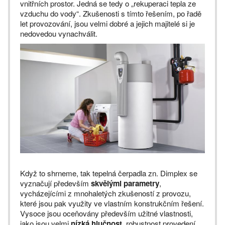
vnitřních prostor. Jedná se tedy o „rekuperaci tepla ze
vzduchu do vody“. Zkušenosti s tímto řešením, po řadě
let provozování, jsou velmi dobré a jejich majitelé si je
nedovedou vynachválit.
Když to shrneme, tak tepelná čerpadla zn. Dimplex se
vyznačují především
skvělými parametry
,
vycházejícími z mnohaletých zkušeností z provozu,
které jsou pak využity ve vlastním konstrukčním řešení.
Vysoce jsou oceňovány především užitné vlastnosti,
jako jsou velmi
nízká hlučnost
, robustnost provedení,