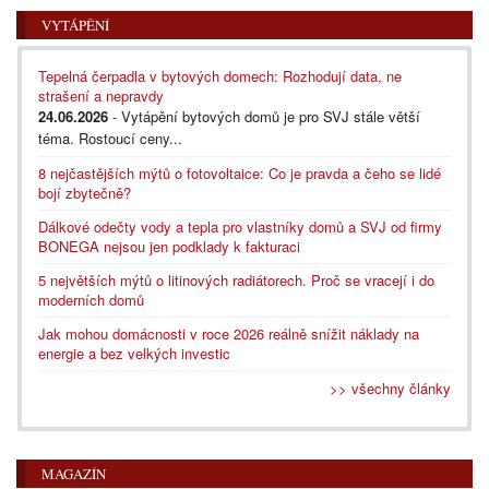
VYTÁPĚNÍ
Tepelná čerpadla v bytových domech: Rozhodují data, ne
strašení a nepravdy
24.06.2026
- Vytápění bytových domů je pro SVJ stále větší
téma. Rostoucí ceny...
8 nejčastějších mýtů o fotovoltaice: Co je pravda a čeho se lidé
bojí zbytečně?
Dálkové odečty vody a tepla pro vlastníky domů a SVJ od firmy
BONEGA nejsou jen podklady k fakturaci
5 největších mýtů o litinových radiátorech. Proč se vracejí i do
moderních domů
Jak mohou domácnosti v roce 2026 reálně snížit náklady na
energie a bez velkých investic
>> všechny články
MAGAZÍN