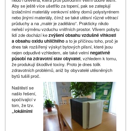
Aby se ještě více ušetřilo za topení, pak se zateplují
izolačními materiály venkovní stěny domů polystyrénem
nebo jinými materiály, čímž se také utěsní různé větrací
průduchy a na „malér je zaděláno“. Prakticky nikdo
neřeší výměnu vzduchu vnitřních prostor. Vlivem pobytu
lidí zde dochází ke
zvýšení obsahu vzdušné vlhkosti
a obsahu oxidu uhličitého
a to je příčinou toho, proč je
dnes tak rozšířený výskyt bytových plísní, které jsou
nejen odpudivé vzhledem, ale také velmi
negativně
působí na zdravotní stav obyvatel
, vzhledem k tomu,
že produkují škodlivé toxiny. Proto je dnes tolik
zdravotních problémů, aniž by obyvatelé utěsněných
bytů tušili proč.
Naštěstí se
našlo řešení,
spočívající v
tom, že tzv.
„lokálními