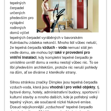
tepelných
čerpadel
určených
především pro
vytápění
rodinných
domů výčet
tepelných čerpadel vyráběných v bavorském
Kulmbachu zdaleka nekončí. Mnoho lidí vůbec netuší,
že tepelná čerpadla
vzduch - voda
nemusí stát jen
vedle domu, ale mohou být
také v provedení pro
vnitřní instalaci
, kdy kompletní tepelné čerpadlo je
umístěno uvnitř domu a venku nestojí vůbec nic. To se
líbí především architektům, protože nic neruší pohledy
na dům, ať se díváme z kterékoliv strany.
Silnou stránkou značky Dimplex jsou tepelná čerpadla
vzduch-voda, která jsou
vhodná i pro velké objekty
, tj.
bytové domy, hotely, administrativní budovy, sportovní i
kulturní stavby a mnoho dalších, kde je potřebný velký
tepelný výkon, ale současně nízké hlukové emise.
Dosud nejvýkonnější „vzduchové“ tepelné čerpadlo