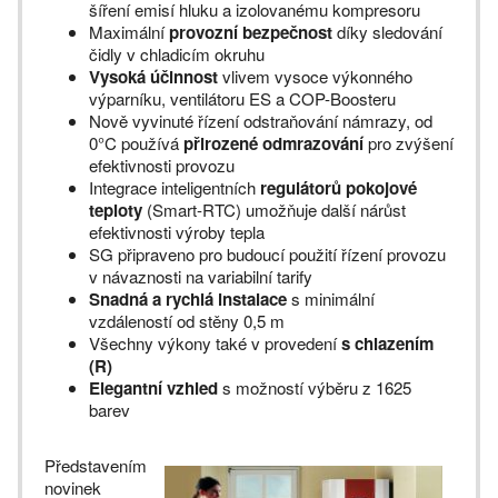
šíření emisí hluku a izolovanému kompresoru
Maximální
provozní bezpečnost
díky sledování
čidly v chladicím okruhu
Vysoká účinnost
vlivem vysoce výkonného
výparníku, ventilátoru ES a COP-Boosteru
Nově vyvinuté řízení odstraňování námrazy, od
0°C používá
přirozené
odmrazování
pro zvýšení
efektivnosti provozu
Integrace inteligentních
regulátorů pokojové
teploty
(Smart-RTC) umožňuje další nárůst
efektivnosti výroby tepla
SG připraveno pro budoucí použití řízení provozu
v návaznosti na variabilní tarify
Snadná a rychlá instalace
s minimální
vzdáleností od stěny 0,5 m
Všechny výkony také v provedení
s chlazením
(R)
Elegantní vzhled
s možností výběru z 1625
barev
Představením
novinek