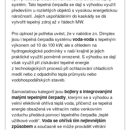
systém. Tato tepelná čerpadla se dají s výhodou využít
především u rozlehlých objektů s vysokou energetickou
náročností. Jejich uspořádáním do kaskády se dá
vytvořit tepelný zdroj až v řádech MW.
Pro úplnost je potřeba uvést, že v nabídce zn. Dimplex
jsou i tepelná čerpadla systému
voda-voda
s tepelným
výkonem od 10 do 100 kW, ale s ohledem na
hydrogeologické podmínky v naší krajině je jejich
praktické využití poměrně omezené. S výhodou se dají
však využít při získávání tepelné energie
z technologických procesů při ochlazování chladících
medií nebo z odpadního tepla průmyslu nebo
vodohospodářských staveb.
Samostatnou kategorií jsou
bojlery s integrovanými
malými tepelnými čerpadly
, kterými se s výhodou a
velmi efektivně ohřívá teplá voda, přičemž se tepelná
energie obsažená ve větracím nebo venkovním
vzduchu předává pomocí tepelného čerpadla „teplé
užitkové vodě“.
Voda se ohřívá tím nejlevnějším
způsobem
a současně se může provádět větrání