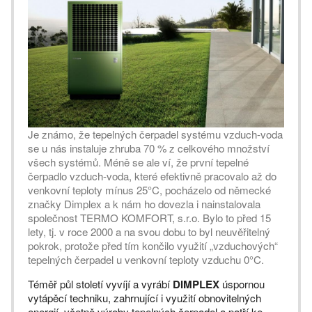
Je známo, že tepelných čerpadel systému vzduch-voda
se u nás instaluje zhruba 70 % z celkového množství
všech systémů. Méně se ale ví, že první tepelné
čerpadlo vzduch-voda, které efektivně pracovalo až do
venkovní teploty mínus 25°C, pocházelo od německé
značky Dimplex a k nám ho dovezla i nainstalovala
společnost TERMO KOMFORT, s.r.o. Bylo to před 15
lety, tj. v roce 2000 a na svou dobu to byl neuvěřitelný
pokrok, protože před tím končilo využití „vzduchových“
tepelných čerpadel u venkovní teploty vzduchu 0°C.
Téměř půl století vyvíjí a vyrábí
DIMPLEX
úspornou
vytápěcí techniku, zahrnující i využití obnovitelných
energií, včetně výroby tepelných čerpadel a patří ke