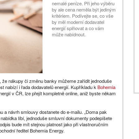
nemalé peníze. Při jeho výběru
by ale cena neměla být jediným
kritériem. Podívejte se, co vše
by měl moderní dodavatel
energií splňovat a co vám
může nabídnout.
é, že nákupy či změnu banky můžeme zařídit jednoduše
t nabízí i řada dodavatelů energií. Kupříkladu k
Bohemia
nergií v ČR, lze přejít kompletně online, aniž byste někam
onu a návrh smlouvy dostanete do e-mailu. „Doma pak
m nabídka líbí, jednoduše smluvní dokumenty podepíšete
Podpis bude mít stejnou platnost jako při vlastnoručním
obchodní ředitel Bohemia Energy.