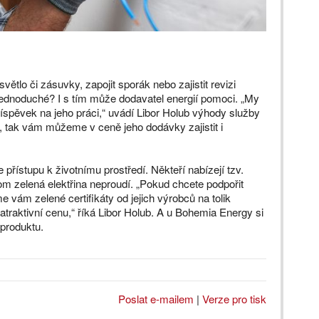
větlo či zásuvky, zapojit sporák nebo zajistit revizi
o jednoduché? I s tím může dodavatel energií pomoci. „My
příspěvek na jeho práci,“ uvádí Libor Holub výhody služby
, tak vám můžeme v ceně jeho dodávky zajistit i
 přístupu k životnímu prostředí. Někteří nabízejí tzv.
om zelená elektřina neproudí. „Pokud chcete podpořit
e vám zelené certifikáty od jejich výrobců na tolik
mi atraktivní cenu,“ říká Libor Holub. A u Bohemia Energy si
produktu.
Poslat e-mailem
|
Verze pro tisk