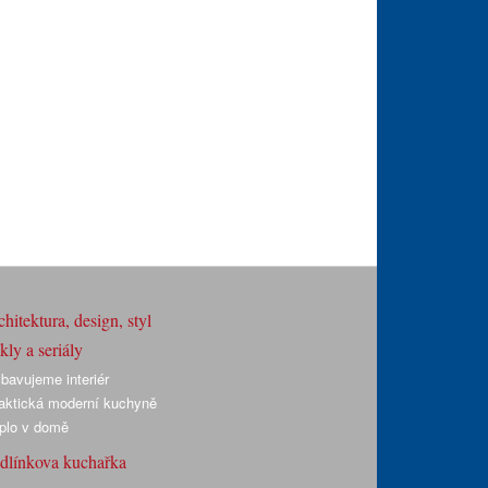
hitektura, design, styl
ly a seriály
bavujeme interiér
aktická moderní kuchyně
plo v domě
dlínkova kuchařka