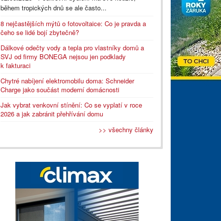
během tropických dnů se ale často...
8 nejčastějších mýtů o fotovoltaice: Co je pravda a
čeho se lidé bojí zbytečně?
Dálkové odečty vody a tepla pro vlastníky domů a
SVJ od firmy BONEGA nejsou jen podklady
k fakturaci
Chytré nabíjení elektromobilu doma: Schneider
Charge jako součást moderní domácnosti
Jak vybrat venkovní stínění: Co se vyplatí v roce
2026 a jak zabránit přehřívání domu
>> všechny články