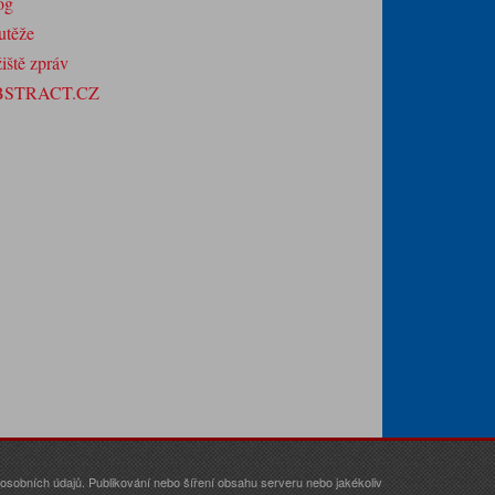
og
utěže
iště zpráv
BSTRACT.CZ
sobních údajů. Publikování nebo šíření obsahu serveru nebo jakékoliv