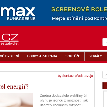
VÉ BYDLENÍ
HOBBY A ZAHRADA
SOUTĚŽE
SERIÁLY
bydlení.cz představuje
el energií?
Změna dodavatele elektřiny či
plynu je jednou z možností, jak
ušetřit v rodinném rozpočtu