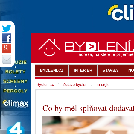
BYDLENI.CZ
INTERIÉR
STAVBA
NO
Bydlení.cz
Zdravé bydlení
Energie
Co by měl splňovat dodavat