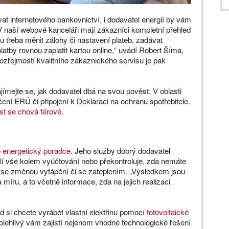
t internetového bankovnictví, i dodavatel energií by vám
„V naší webové kanceláři mají zákazníci kompletní přehled
třeba měnit zálohy či nastavení plateb, zadávat
latby rovnou zaplatit kartou online,“ uvádí Robert Šíma,
zřejmostí kvalitního zákaznického servisu je pak
jímejte se, jak dodavatel dbá na svou pověst. V oblasti
ení ERÚ či připojení k Deklaraci na ochranu spotřebitele.
st se chová férově
.
é
energetický poradce
. Jeho služby dobrý dodavatel
í vše kolem vyúčtování nebo překontroluje, zda nemáte
 i se změnou vytápění či se zateplením. „Výsledkem jsou
míru, a to včetně informace, zda na jejich realizaci
ud si chcete vyrábět vlastní elektřinu pomocí
fotovoltaické
lehlivý vám zajistí nejenom vhodné technologické řešení