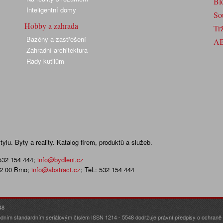
Bl
Inteligentní domy
So
Hobby a zahrada
Trž
Bazény a zastřešení
A
Zahradní architektura
Rady kutilům
lu. Byty a reality. Katalog firem, produktů a služeb.
 532 154 444
;
info@bydleni.cz
02 00 Brno;
info@abstract.cz
; Tel.: 532 154 444
48
dním standardním seriálovým číslem ISSN 1214 - 5548 dodržuje právní předpisy o ochraně o