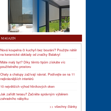
MAGAZÍN
Nová koupelna či kuchyň bez bourání? Použijte nátěr
na keramické obklady od značky Balakryl
Máte malý byt? Díky těmto tipům získáte víc
použitelného prostoru
Chaty a chalupy zažívají návrat. Podívejte se na 11
nejkrásnějších interiérů
10 největších výhod hliníkových oken
Jak zařídit terasu? Začněte správným výběrem
zahradního nábytku
>> všechny články