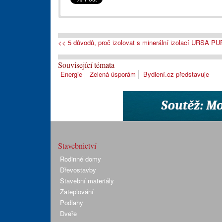
<< 5 důvodů, proč izolovat s minerální izolací URSA 
Související témata
Energie
Zelená úsporám
Bydlení.cz představuje
Stavebnictví
Rodinné domy
Dřevostavby
Stavební materiály
Zateplování
Podlahy
Dveře