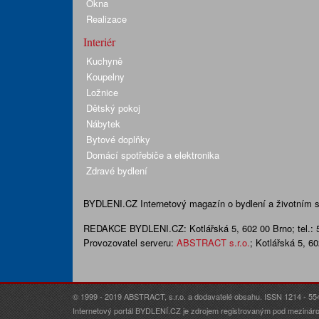
Okna
Realizace
Interiér
Kuchyně
Koupelny
Ložnice
Dětský pokoj
Nábytek
Bytové doplňky
Domácí spotřebiče a elektronika
Zdravé bydlení
BYDLENI.CZ
Internetový magazín o bydlení a životním sty
REDAKCE BYDLENI.CZ:
Kotlářská 5, 602 00 Brno;
tel.:
Provozovatel serveru:
ABSTRACT s.r.o.
; Kotlářská 5, 6
© 1999 - 2019 ABSTRACT, s.r.o. a dodavatelé obsahu. ISSN 1214 - 55
Internetový portál BYDLENÍ.CZ je zdrojem registrovaným pod mezináro