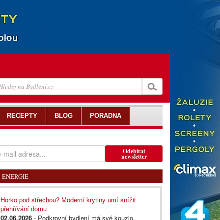
RECEPTY
BLOG
PORADNA
Odebírat
newsletter
ENERGIE
Horko pod střechou? Moderní krytiny umí snížit
přehřívání domu
02.06.2026
- Podkrovní bydlení má své kouzlo,