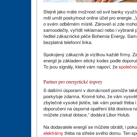
Stejně jako máte možnost od své banky využíva
měl umět poskytnout online účet pro energie. 
o svém odběrném místě. Zároveň si zde mohou 
samoodečty, vyřídit reklamaci nebo i vybrané p
ředitel zákaznické péče Bohemia Energy. Samo
bezplatná telefonní linka.
Spokojený zákazník je vizitkou každé firmy. Za
energií je základem etický kodex podle doporuč
To jsou signály, které vám napoví, že
společno
Partner pro energetické úspory
S dalšími úsporami v domácnosti pomůže tak
poskytuje zdarma. Kromě toho, že vám vysvětl
zbytečně vysoké jističe, tak vám poradí třeba
doporučení na úsporná opatření šitá doslova na 
můžete získat dotace,“ dodává Libor Holub.
Na dodavatele energií se můžete obrátit, i pok
elektrárny
třeba na střeše svého domu. Ten spo