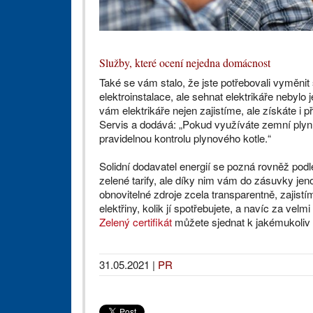
Služby, které ocení nejedna domácnost
Také se vám stalo, že jste potřebovali vyměnit s
elektroinstalace, ale sehnat elektrikáře nebyl
vám elektrikáře nejen zajistíme, ale získáte i 
Servis a dodává: „Pokud využíváte zemní plyn
pravidelnou kontrolu plynového kotle.“
Solidní dodavatel energií se pozná rovněž podle
zelené tarify, ale díky nim vám do zásuvky jen
obnovitelné zdroje zcela transparentně, zajistím
elektřiny, kolik jí spotřebujete, a navíc za vel
Zelený certifikát
můžete sjednat k jakémukoliv 
31.05.2021
|
PR