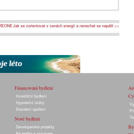
PUREONE
Jak se zorientovat v cenách energií a nenechat se napálit >>
Financování bydlení
Arc
Cyk
Investiční bydlení
Hypoteční úvěry
Vy
Stavební spoření
Pr
Te
Nové bydlení
By
Developerské projekty
Na reality s rozumem